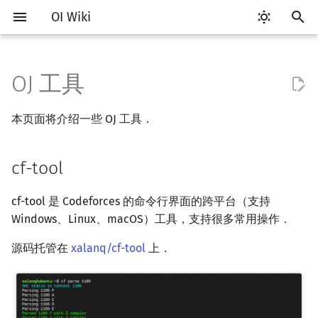
OI Wiki
键
入
OJ 工具
Getting Started
比赛相关简介
Vim
评测工具简介
Testlib 简介
cf-tool
语言基础简介
算法基础简介
搜索部分简介
动态规划部分简介
字符串部分简介
数学部分简介
数据结构部分简介
图论部分简介
计算几何部分简介
杂项简介
RMQ
OI 赛事与赛制
题型概述
读入、输出优化
Hello, World!
C++ 标准库简介
类
复杂度简介
排序简介
DP 优化简介
后缀数组简介
数字系统简介
数论基础
多项式与生成函数简介
排列组合
线性代数简介
线性规划基础
基本概念
基本概念
博弈论简介
插值
并查集
堆简介
分块思想
线段树基础
二叉搜索树 & 平衡树
可持久化数据结构简介
线段树套线段树
Link Cut Tree
树基础
最短路
最小生成树
强连通分量
网络流简介
图匹配
离线算法简介
随机函数
以
本页面将介绍一些 OJ 工具．
开
关于本项目
赛事
Emacs
Arbiter
通用
C++ 基础
复杂度
DFS（搜索）
动态规划基础
字符串基础
布尔代数
栈
图论相关概念
二维计算几何基础
离散化
并查集应用
特点
ICPC/CCPC 赛事与赛制
交互题
分段打表
C++ 语法基础
STL 容器
命名空间
均摊复杂度
选择排序
单调队列/单调栈优化
最优原地后缀排序算法
进位制
模算术简介
代数基本定理
抽屉原理
向量
单纯形法
群论
条件概率与独立性
公平组合游戏
数值积分
并查集复杂度
二叉堆
块状数组
线段树合并 & 分裂
Treap
可持久化线段树
平衡树套线段树
全局平衡二叉树
树的直径
差分约束
最小树形图
双连通分量
最大流
二分图最大匹配
CDQ 分治
随机化技巧
始
cf-tool
如何参与
题型
VS Code
Cena
Generator
C++ 标准库
枚举
BFS（搜索）
记忆化搜索
标准库
数字系统
队列
图的存储
三维计算几何基础
双指针
括号序列
下载
常见错误
变量
STL 算法
值类别
冒泡排序
斜率优化
平衡三进制
素数
快速傅里叶变换
容斥原理
内积和外积
环论
随机变量
零和游戏
高斯消元
配对堆
块状链表
李超线段树
Splay 树
可持久化块状数组
线段树套平衡树
Euler Tour Tree
树的中心
k 短路
最小直径生成树
割点和桥
最小割
二分图最大权匹配
整体二分
爬山算法
搜
OI Wiki 不是什么
学习路线
Atom
CCR Plus
Validator
C++ 进阶
模拟
双向搜索
背包 DP
字符串匹配
位操作
链表
DFS（图论）
距离
离线算法
线段树与离线询问
使用
常见技巧
运算
bitset
重载运算符
插入排序
四边形不等式优化
格雷码
最大公约数
快速数论变换
斐波那契数列
矩阵
域论
随机变量的数字特征
非公平组合游戏
牛顿迭代法
左偏树
树分块
猫树
WBLT
可持久化平衡树
树状数组套权值线段树
Top Tree
树的重心
同余最短路
圆方树
费用流
一般图最大匹配
莫队算法
模拟退火
索
cf-tool 是 Codeforces 的命令行界面的跨平台（支持
Windows、Linux、macOS）工具，支持很多常用操作．
格式手册
学习资源
Eclipse
Lemon
Interactor
C++ 与其他常用语言的区别
递归 & 分治
启发式搜索
区间 DP
字符串哈希
二进制集合操作
哈希表
BFS（图论）
Pick 定理
分数规划
使用举例
流程控制语句
string
引用
计数排序
Slope Trick 优化
欧拉函数
快速沃尔什变换
错位排列
初等变换
Schreier–Sims 算法
概率不等式
Sqrt Tree
区间最值操作 & 区间历史
替罪羊树
可持久化字典树
分块套树状数组
最近公共祖先
点/边连通度
上下界网络流
一般图最大权匹配
源码托管在
xalanq/cf-tool
上．
值
数学符号表
技巧
Notepad++
Checker
Pascal 转 C++ 急救
贪心
A*
DAG 上的 DP
字典树 (Trie)
高精度计算
并查集
树上问题
三角剖分
随机化
常见问题
高级数据类型
pair
常量
基数排序
WQS 二分
筛法
Chirp Z 变换
卡特兰数
行列式
笛卡尔树
可持久化可并堆
树链剖分
Stoer–Wagner 算法
稳定匹配
Kinetic Tournament Tree
F.A.Q.
出题
Kate
Codeforces Visualizer
Python 速成
排序
迭代加深搜索
树形 DP
前缀函数与 KMP 算法
快速幂
堆
有向无环图
凸包
悬线法
函数
新版 C++ 特性
快速排序
状态设计优化
分解质因数
多项式牛顿迭代
斯特林数
线性空间
Size Balanced Tree
树上启发式合并