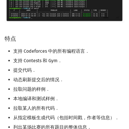
回文树
概率论
可持久化数据结构
欧拉图
Kahan 求和
二次剩余
序列自动机
博弈论
树套树
哈密顿图
珂朵莉树/颜色段均摊
阶 & 原根
最小表示法
数值算法
K-D Tree
二分图
空间优化简介
离散对数
特点
Lyndon 分解
序理论
动态树
平面图
高次剩余 & 单位根
支持 Codeforces 中的所有编程语言．
支持 Contests 和 Gym．
Main–Lorentz 算法
杨氏矩阵
析合树
弦图
数论分块
提交代码．
拟阵
PQ 树
图的着色
狄利克雷卷积
动态刷新提交后的情况．
拉取问题的样例．
Berlekamp–Massey 算法
手指树
网络流
莫比乌斯反演
本地编译和测试样例．
霍夫曼树
图的匹配
杜教筛
拉取某人的所有代码．
从指定模板生成代码（包括时间戳，作者等信息）．
Prüfer 序列
Powerful Number 筛
列出某场比赛的所有题目的整体信息．