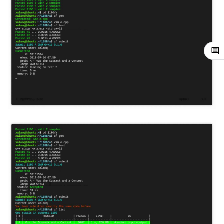
镜像站列表
Dev-C++
Competitive Companion
Java 速成
前缀和 & 差分
IDA*
状压 DP
Boyer–Moore 算法
置换和排列
块状数据结构
拓扑排序
扫描线
有限状态自动机
文件操作
Lambda 表达式
归并排序
裴蜀定理 & 一次不定方程
多项式多点求值|快速插值
贝尔数
线性基
AVL 树
虚树
致谢
CLion
ac-predictor
Java 进阶
二分
回溯法
数位 DP
Z 函数（扩展 KMP）
弧度制与坐标系
单调栈
最短路问题
旋转卡壳
计算理论基础
pb_ds
堆排序
费马小定理 & 欧拉定理
多项式初等函数
伯努利数
线性映射
红黑树
树分治
Geany
倍增
Dancing Links
插头 DP
AC 自动机
复数
单调队列
生成树问题
半平面交
字节顺序
编译优化
桶排序
模逆元
常系数齐次线性递推
Entringer Number
特征多项式
左偏红黑树
动态树分治
Xcode
构造
Alpha–Beta 剪枝
计数 DP
后缀数组 (SA)
数论
ST 表
斯坦纳树
平面最近点对
约瑟夫问题
希尔排序
线性同余方程
多项式平移|连续点值平移
Eulerian Number
对角化
AA 树
AHU 算法
GUIDE
优化
动态 DP
后缀自动机 (SAM)
多项式与生成函数
树状数组
拆点
随机增量法
表达式求值
锦标赛排序
中国剩余定理
符号化方法
分拆数
Jordan标准型
树哈希
Sublime Text
概率 DP
后缀平衡树
组合数学
线段树
连通性相关
反演变换
在一台机器上规划任务
Tim 排序
升幂引理
Lagrange 反演
范德蒙德卷积
树上随机游走
CP Editor
DP 套 DP
广义后缀自动机
线性代数
划分树
环计数问题
计算几何杂项
主元素问题
排序相关 STL
阶乘取模
形式幂级数复合|复合逆
Pólya 计数
Code::Blocks
DP 优化
后缀树
线性规划
二叉搜索树 & 平衡树
最小环
Garsia–Wachs 算法
排序应用
卢卡斯定理
普通生成函数
图论计数
其它 DP 方法
Manacher
抽象代数
跳表
2-SAT
15-puzzle
同余方程
指数生成函数