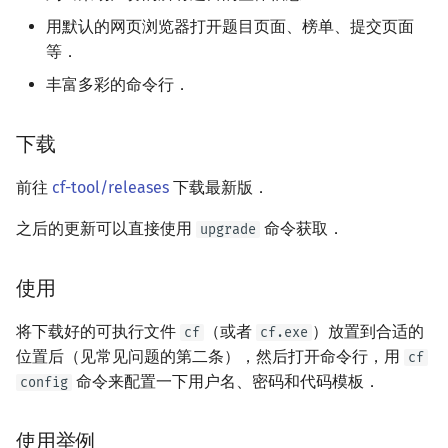
矩阵树定理
Min_25 筛
用默认的网页浏览器打开题目页面、榜单、提交页面
等．
LGV 引理
洲阁筛
丰富多彩的命令行．
最大团搜索算法
类欧几里德算法
下载
支配树
Meissel–Lehmer 算法
前往
cf-tool/releases
下载最新版．
图上随机游走
连分数
之后的更新可以直接使用
命令获取．
upgrade
Stern–Brocot 树与 Farey
使用
二次域
将下载好的可执行文件
（或者
）放置到合适的
cf
cf.exe
位置后（见常见问题的第二条），然后打开命令行，用
cf
Pell 方程
命令来配置一下用户名、密码和代码模板．
config
使用举例