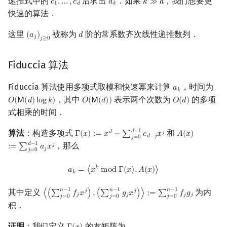
递推式中的
后求出
．如果
，我们想要更
𝑐
,
…
,
𝑐
𝑎
𝑘
≫
𝑑
c
1
,
…
,
c
d
a
k
k
≫
d
1
𝑑
𝑘
快速的算法．
镜像站列表
Special Judge
Java 速成
前缀和 & 差分
IDA*
状压 DP
Boyer–Moore 算法
裴蜀定理 & 一次不定方程
参考文献
贝尔数
线性基
块状数据结构
拓扑排序
扫描线
有限状态自动机
Dev-C++
文件操作
Lambda 表达式
归并排序
AVL 树
虚树
这里
被称为
阶的常系数齐次线性递推数列．
(
𝑎
)
𝑑
(
a
j
)
j
≥
0
d
𝑗
致谢
Testlib
Java 进阶
二分
回溯法
数位 DP
Z 函数（扩展 KMP）
费马小定理 & 欧拉定理
伯努利数
线性映射
单调栈
最短路问题
旋转卡壳
计算理论基础
CLion
pb_ds
堆排序
红黑树
树分治
𝑗
≥
0
Fiduccia 算法
Polygon
倍增
Dancing Links
插头 DP
AC 自动机
模逆元
Entringer Number
特征多项式
单调队列
生成树问题
半平面交
字节顺序
Geany
编译优化
桶排序
左偏红黑树
动态树分治
Fiduccia 算法使用多项式取模和快速幂来计算
，时间为
𝑎
a
k
OJ 工具
构造
Alpha–Beta 剪枝
计数 DP
后缀数组 (SA)
线性同余方程
Eulerian Number
对角化
ST 表
斯坦纳树
平面最近点对
约瑟夫问题
Xcode
希尔排序
AA 树
AHU 算法
𝑘
，其中
表示两个次数为
的多项
𝑂
(
𝖬
(
𝑑
)
l
o
g
𝑘
)
𝑂
(
𝖬
(
𝑑
)
)
𝑂
(
𝑑
)
O
(
M
(
d
)
log
k
)
O
(
M
(
d
)
)
O
(
d
)
式相乘的时间．
LaTeX 入门
优化
动态 DP
后缀自动机 (SAM)
中国剩余定理
分拆数
Jordan标准型
树状数组
拆点
随机增量法
表达式求值
GUIDE
锦标赛排序
树哈希
𝑑
−
1
算法
：构造多项式
和
𝑑
𝑗
Γ
(
𝑥
)
:
=
𝑥
−
∑
𝑐
𝑥
𝐴
(
𝑥
)
Γ
(
x
)
:=
x
d
−
∑
j
=
0
d
−
1
c
d
−
j
x
j
A
(
x
)
:=
∑
j
=
0
d
−
1
𝑑
−
𝑗
𝑗
=
0
Git
概率 DP
后缀平衡树
升幂引理
范德蒙德卷积
线段树
连通性相关
反演变换
在一台机器上规划任务
Sublime Text
Tim 排序
树上随机游走
𝑑
−
1
，那么
𝑗
:
=
∑
𝑎
𝑥
𝑗
𝑗
=
0
DP 套 DP
广义后缀自动机
阶乘取模
Pólya 计数
划分树
环计数问题
计算几何杂项
主元素问题
CP Editor
排序相关 STL
a
k
=
⟨
x
k
mod
Γ
(
x
)
,
A
(
x
)
⟩
𝑘
𝑎
=
⟨
𝑥
m
o
d
Γ
(
𝑥
)
,
𝐴
(
𝑥
)
⟩
𝑘
DP 优化
后缀树
卢卡斯定理
图论计数
二叉搜索树 & 平衡树
最小环
Garsia–Wachs 算法
Code::Blocks
排序应用
𝑛
−
1
𝑛
−
1
𝑛
−
1
其中定义
为内
𝑗
𝑗
⟨
(
∑
𝑓
𝑥
)
,
(
∑
𝑔
𝑥
)
⟩
:
=
∑
𝑓
𝑔
⟨
(
∑
j
=
0
n
−
1
f
j
x
j
)
,
(
∑
j
=
0
n
−
1
g
j
x
j
)
⟩
:=
∑
j
=
0
n
−
1
f
j
g
j
𝑗
𝑗
𝑗
𝑗
𝑗
=
0
𝑗
=
0
𝑗
=
0
积．
其它 DP 方法
Manacher
同余方程
跳表
2-SAT
15-puzzle
证明
：我们定义
的友矩阵为