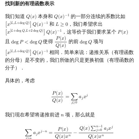
找到新的有理函数表示
我们知道
本身和
的一部分连续的系数比如
−
1
𝑄
(
𝑥
)
𝑄
(
𝑥
)
Q
(
x
)
Q
(
x
)
−
1
和
，我们希望求出
[
𝐿
,
𝐿
+
d
e
g
𝑄
)
−
1
[
𝑥
]
𝑄
(
𝑥
)
𝐿
≥
0
[
x
[
L
,
L
+
deg
Q
)
]
Q
(
x
)
−
1
L
≥
0
，这等价于我们要求某个
[
𝐿
+
d
e
g
𝑄
,
𝐿
+
2
d
e
g
𝑄
)
−
1
[
𝑥
]
𝑄
(
𝑥
)
𝑃
(
𝑥
)
[
x
[
L
+
deg
Q
,
L
+
2
deg
Q
)
]
Q
(
x
)
−
1
P
(
x
)
𝑃
(
𝑥
)
且
使得
的前
项与
d
e
g
𝑃
<
d
e
g
𝑄
d
e
g
𝑄
deg
P
<
deg
Q
P
(
x
)
Q
(
x
)
deg
Q
𝑄
(
𝑥
)
相同．简单来说：递推关系（有理函数
[
𝐿
,
𝐿
+
d
e
g
𝑄
)
−
1
[
𝑥
]
𝑄
(
𝑥
)
[
x
[
L
,
L
+
deg
Q
)
]
Q
(
x
)
−
1
的分母）是不变的，我们所做的只是更换初值（有理函数的
分子）．
具体的，考虑
P
(
x
)
Q
(
x
)
=
∑
j
≥
0
a
j
x
j
𝑃
(
𝑥
)
𝑗
=
∑
𝑎
𝑥
𝑗
𝑄
(
𝑥
)
𝑗
≥
0
我们现在希望将递推前进
项，那么就是
𝑛
n
∑
j
≥
n
a
j
x
j
−
n
=
P
(
x
)
Q
(
x
)
x
n
−
Q
(
x
)
∑
j
=
0
n
−
1
a
j
x
j
Q
(
x
)
x
n
𝑛
−
1
𝑗
𝑄
(
𝑥
)
∑
𝑎
𝑥
𝑃
(
𝑥
)
𝑗
𝑗
=
0
𝑗
−
𝑛
∑
𝑎
𝑥
=
−
𝑗
𝑛
𝑛
𝑄
(
𝑥
)
𝑥
𝑄
(
𝑥
)
𝑥