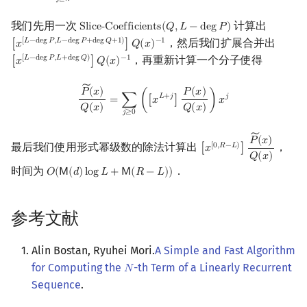
𝑗
≥
𝑛
我们先用一次
计算出
S
l
i
c
e
-
C
o
e
f
f
i
c
i
e
n
t
s
(
𝑄
,
𝐿
−
d
e
g
𝑃
)
Slice-Coefficients
(
Q
,
L
−
deg
P
)
，然后我们扩展合并出
[
𝐿
−
d
e
g
𝑃
,
𝐿
−
d
e
g
𝑃
+
d
e
g
𝑄
+
1
)
−
1
[
𝑥
]
𝑄
(
𝑥
)
[
x
[
L
−
deg
P
,
L
−
deg
P
+
deg
Q
+
1
)
]
Q
(
x
)
−
1
，再重新计算一个分子使得
[
𝐿
−
d
e
g
𝑃
,
𝐿
+
d
e
g
𝑄
)
−
1
[
𝑥
]
𝑄
(
𝑥
)
[
x
[
L
−
deg
P
,
L
+
deg
Q
)
]
Q
(
x
)
−
1
P
~
(
x
)
Q
(
x
)
=
∑
j
≥
0
(
[
x
L
+
j
]
P
(
x
)
Q
(
x
)
)
x
j
𝑃
(
𝑥
)
𝑃
(
𝑥
)
𝐿
+
𝑗
𝑗
=
∑
(
[
𝑥
]
)
𝑥
𝑄
(
𝑥
)
𝑄
(
𝑥
)
𝑗
≥
0
𝑃
(
𝑥
)
最后我们使用形式幂级数的除法计算出
，
[
0
,
𝑅
−
𝐿
)
[
𝑥
]
[
x
[
0
,
R
−
L
)
]
P
~
(
x
)
Q
(
x
)
𝑄
(
𝑥
)
时间为
．
𝑂
(
𝖬
(
𝑑
)
l
o
g
𝐿
+
𝖬
(
𝑅
−
𝐿
)
)
O
(
M
(
d
)
log
L
+
M
(
R
−
L
)
)
参考文献
Alin Bostan, Ryuhei Mori.
A Simple and Fast Algorithm
for Computing the
-th Term of a Linearly Recurrent
𝑁
N
Sequence
.