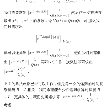
𝑄
(
𝑥
)
𝑄
(
𝑥
)
𝑄
(
−
𝑥
)
1
我们需要求出
然后作一次乘法并
[
𝐿
−
d
e
g
𝑄
,
𝑅
)
[
𝑥
]
[
x
[
L
−
deg
Q
,
R
)
]
1
Q
(
x
)
Q
(
−
x
)
𝑄
(
𝑥
)
𝑄
(
−
𝑥
)
取出
的系数．令
那么我
𝐿
𝑅
−
1
2
𝑥
,
…
,
𝑥
𝑉
(
𝑥
)
=
𝑄
(
𝑥
)
𝑄
(
−
𝑥
)
x
L
,
…
,
x
R
−
1
V
(
x
2
)
=
Q
(
x
)
Q
(
−
x
)
们只需求出
1
[
x
[
⌈
L
−
deg
Q
2
⌉
,
⌈
R
2
⌉
)
]
1
V
(
x
)
𝐿
−
d
e
g
𝑄
𝑅
[
⌈
⌉
,
⌈
⌉
)
[
𝑥
]
2
2
𝑉
(
𝑥
)
1
就可以还原出
．进而我们只需求
[
𝐿
−
d
e
g
𝑄
,
𝑅
)
[
𝑥
]
[
x
[
L
−
deg
Q
,
R
)
]
1
Q
(
x
)
Q
(
−
x
)
𝑄
(
𝑥
)
𝑄
(
−
𝑥
)
1
出
再和
作一次乘法即可求出
[
𝐿
−
d
e
g
𝑃
,
𝑅
)
[
𝑥
]
𝑃
(
𝑥
)
[
x
[
L
−
deg
P
,
R
)
]
1
Q
(
x
)
P
(
x
)
𝑄
(
𝑥
)
𝑃
(
𝑥
)
．
[
𝐿
,
𝑅
)
[
𝑥
]
[
x
[
L
,
R
)
]
P
(
x
)
Q
(
x
)
𝑄
(
𝑥
)
上面的算法虽然已经可以工作，但是每一次的递归的时间复
杂度与
相关，我们希望能至少在递归求算时摆脱
𝑅
−
𝐿
𝑅
R
−
L
R
−
L
1
，更具体的，我们先考虑求算
，
[
𝐿
,
𝐿
+
d
e
g
𝑄
+
1
)
−
𝐿
[
𝑥
]
[
x
[
L
,
L
+
deg
Q
+
1
)
]
1
Q
(
x
)
𝑄
(
𝑥
)
考虑