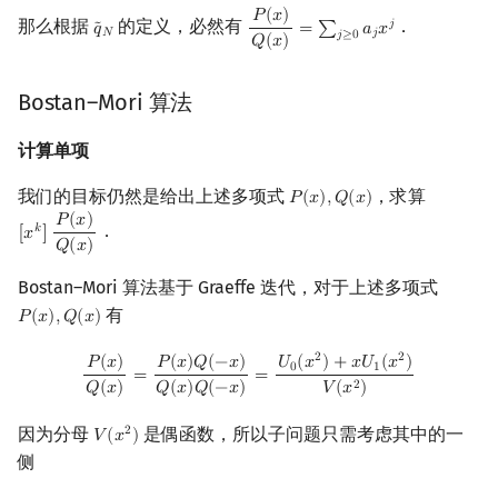
𝑃
(
𝑥
)
那么根据
的定义，必然有
．
𝑗
𝑞
=
∑
𝑎
𝑥
˜
q
~
N
P
(
x
)
Q
(
x
)
=
∑
j
≥
0
a
j
x
j
𝑁
𝑗
𝑗
≥
0
𝑄
(
𝑥
)
Bostan–Mori 算法
计算单项
我们的目标仍然是给出上述多项式
，求算
𝑃
(
𝑥
)
,
𝑄
(
𝑥
)
P
(
x
)
,
Q
(
x
)
𝑃
(
𝑥
)
．
𝑘
[
𝑥
]
[
x
k
]
P
(
x
)
Q
(
x
)
𝑄
(
𝑥
)
Bostan–Mori 算法基于 Graeffe 迭代，对于上述多项式
有
𝑃
(
𝑥
)
,
𝑄
(
𝑥
)
P
(
x
)
,
Q
(
x
)
P
(
x
)
Q
(
x
)
=
P
(
x
)
Q
(
−
x
)
Q
(
x
)
Q
(
−
x
)
=
U
0
(
x
2
)
+
x
U
1
(
x
2
)
V
(
x
2
)
2
2
𝑃
(
𝑥
)
𝑃
(
𝑥
)
𝑄
(
−
𝑥
)
𝑈
(
𝑥
)
+
𝑥
𝑈
(
𝑥
)
0
1
=
=
2
𝑄
(
𝑥
)
𝑄
(
𝑥
)
𝑄
(
−
𝑥
)
𝑉
(
𝑥
)
因为分母
是偶函数，所以子问题只需考虑其中的一
2
𝑉
(
𝑥
)
V
(
x
2
)
侧