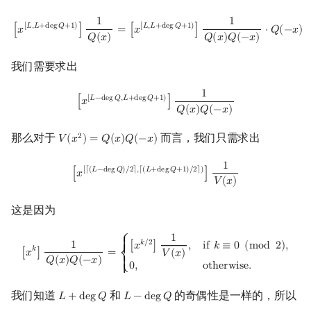
1
1
[
x
[
L
,
L
+
deg
Q
+
1
)
]
1
Q
(
x
)
=
[
x
[
L
,
L
+
deg
Q
+
1
)
]
1
Q
(
x
)
Q
(
−
x
)
⋅
Q
(
−
x
)
[
𝐿
,
𝐿
+
d
e
g
𝑄
+
1
)
[
𝐿
,
𝐿
+
d
e
g
𝑄
+
1
)
[
𝑥
]
=
[
𝑥
]
⋅
𝑄
(
−
𝑥
)
𝑄
(
𝑥
)
𝑄
(
𝑥
)
𝑄
(
−
𝑥
)
我们需要求出
1
[
x
[
L
−
deg
Q
,
L
+
deg
Q
+
1
)
]
1
Q
(
x
)
Q
(
−
x
)
[
𝐿
−
d
e
g
𝑄
,
𝐿
+
d
e
g
𝑄
+
1
)
[
𝑥
]
𝑄
(
𝑥
)
𝑄
(
−
𝑥
)
那么对于
而言，我们只需求出
2
𝑉
(
𝑥
)
=
𝑄
(
𝑥
)
𝑄
(
−
𝑥
)
V
(
x
2
)
=
Q
(
x
)
Q
(
−
x
)
1
[
x
[
⌈
(
L
−
deg
Q
)
/
2
⌉
,
⌈
(
L
+
deg
Q
+
1
)
/
2
⌉
)
]
1
V
(
x
)
[
⌈
(
𝐿
−
d
e
g
𝑄
)
/
2
⌉
,
⌈
(
𝐿
+
d
e
g
𝑄
+
1
)
/
2
⌉
)
[
𝑥
]
𝑉
(
𝑥
)
这是因为
1
[
x
k
]
1
Q
(
x
)
Q
(
−
x
)
=
{
[
x
k
/
2
]
1
V
(
x
)
,
if
k
≡
0
(
mod
2
)
,
0
,
otherwise
.
⎧
{

𝑘
/
2
1
[
𝑥
]
,
i
f
𝑘
≡
0
(
m
o
d
2
)
,
𝑘
{
[
𝑥
]
=
𝑉
(
𝑥
)
⎨
𝑄
(
𝑥
)
𝑄
(
−
𝑥
)
{

0
,
o
t
h
e
r
w
i
s
e
.
⎩
{
我们知道
和
的奇偶性是一样的，所以
𝐿
+
d
e
g
𝑄
𝐿
−
d
e
g
𝑄
L
+
deg
Q
L
−
deg
Q