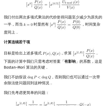
[
x
k
]
P
(
x
)
Q
(
x
)
=
[
x
⌊
k
/
2
⌋
]
U
k
mod
2
(
x
)
V
(
x
)
𝑃
(
𝑥
)
𝑈
(
𝑥
)
𝑘
m
o
d
2
𝑘
⌊
𝑘
/
2
⌋
[
𝑥
]
=
[
𝑥
]
𝑄
(
𝑥
)
𝑉
(
𝑥
)
我们付出两次多项式乘法的代价使得问题至少减少为原先的
𝑃
(
𝑥
)
𝑃
(
0
)
一半，而当
时显然有
，时间复杂
0
𝑘
=
0
[
𝑥
]
=
k
=
0
[
x
0
]
P
(
x
)
Q
(
x
)
=
P
(
0
)
Q
(
0
)
𝑄
(
𝑥
)
𝑄
(
0
)
度同上．
计算连续若干项
𝑃
(
𝑥
)
目标是给出上述多项式
，求算
．
[
𝐿
,
𝑅
)
𝑃
(
𝑥
)
,
𝑄
(
𝑥
)
[
𝑥
]
P
(
x
)
,
Q
(
x
)
[
x
[
L
,
R
)
]
P
(
x
)
Q
(
x
)
𝑄
(
𝑥
)
下面的计算中我们只需考虑对答案「
有影响
」的系数，这是
Bostan–Mori 算法的关键．
我们不妨假设
，否则我们也可以通过一次带
d
e
g
𝑃
<
d
e
g
𝑄
deg
P
<
deg
Q
余除法使问题回到这种情况．
我们先考虑更简单的问题：
1
1
[
x
[
L
,
R
)
]
1
Q
(
x
)
=
[
x
[
L
,
R
)
]
1
Q
(
x
)
Q
(
−
x
)
⋅
Q
(
−
x
)
[
𝐿
,
𝑅
)
[
𝐿
,
𝑅
)
[
𝑥
]
=
[
𝑥
]
⋅
𝑄
(
−
𝑥
)