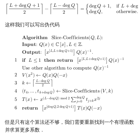
⌈
L
+
deg
Q
+
1
2
⌉
−
⌈
L
−
deg
Q
2
⌉
=
{
deg
Q
+
1
,
if
L
+
deg
Q
≡
0
(
mod
2
)
,
deg
Q
,
ot
𝐿
+
d
e
g
𝑄
+
1
𝐿
−
d
e
g
𝑄
d
e
g
𝑄
+
1
,
i
f
𝐿
+
d
e
g
⌈
⌉
−
⌈
⌉
=
{
d
e
g
𝑄
,
o
t
h
e
r
w
i
s
e
.
2
2
这样我们可以写出伪代码
Algorithm
Slice-Coefficients
(
Q
,
L
)
:
Input
:
Q
(
x
)
∈
C
[
x
]
,
L
∈
Z
.
Outp
𝐀
𝐥
𝐠
𝐨
𝐫
𝐢
𝐭
𝐡
𝐦
S
l
i
c
e
-
C
o
e
f
f
i
c
i
e
n
t
s
(
𝑄
,
𝐿
)
:
𝐈
𝐧
𝐩
𝐮
𝐭
:
𝑄
(
𝑥
)
∈
ℂ
[
𝑥
]
,
𝐿
∈
ℤ
.
[
𝐿
,
𝐿
+
d
e
g
𝑄
+
1
)
−
1
𝐎
𝐮
𝐭
𝐩
𝐮
𝐭
:
[
𝑥
]
𝑄
(
𝑥
)
.
[
𝐿
,
𝐿
+
d
e
g
𝑄
+
1
)
−
1
1
𝐢
𝐟
𝐿
≤
1
𝐭
𝐡
𝐞
𝐧
𝐫
𝐞
𝐭
𝐮
𝐫
𝐧
[
𝑥
]
𝑄
(
𝑥
)
−
1
U
s
e
o
t
h
e
r
a
l
g
o
r
i
t
h
m
t
o
c
o
m
p
u
t
e
𝑄
(
𝑥
)
2
2
𝑉
(
𝑥
)
←
𝑄
(
𝑥
)
𝑄
(
−
𝑥
)
𝐿
−
d
e
g
𝑄
3
𝑘
←
⌈
⌉
2
4
(
𝑡
,
…
,
𝑡
)
←
S
l
i
c
e
-
C
o
e
f
f
i
c
i
e
n
t
s
(
𝑉
,
𝑘
)
𝑘
𝑘
+
d
e
g
𝑄
d
e
g
𝑄
(
𝐿
−
d
e
g
𝑄
)
m
o
d
2
2
𝑗
𝑇
(
𝑥
)
←
𝑥
∑
𝑡
𝑥
5
𝑗
+
𝑘
𝑗
=
0
[
d
e
g
𝑄
,
2
d
e
g
𝑄
+
1
)
6
𝐫
𝐞
𝐭
𝐮
𝐫
𝐧
[
𝑥
]
𝑇
(
𝑥
)
𝑄
(
−
𝑥
)
但是只有这个算法还不够，我们需要重新找到一个有理函数
并求算更多系数．