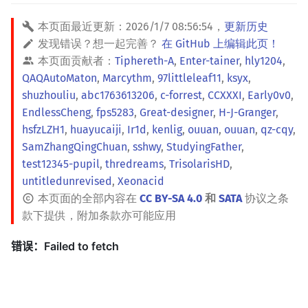
本页面最近更新：
2026/1/7 08:56:54
，
更新历史
发现错误？想一起完善？
在 GitHub 上编辑此页！
本页面贡献者：
Tiphereth-A
,
Enter-tainer
,
hly1204
,
QAQAutoMaton
,
Marcythm
,
97littleleaf11
,
ksyx
,
shuzhouliu
,
abc1763613206
,
c-forrest
,
CCXXXI
,
Early0v0
,
EndlessCheng
,
fps5283
,
Great-designer
,
H-J-Granger
,
hsfzLZH1
,
huayucaiji
,
Ir1d
,
kenlig
,
ouuan
,
ouuan
,
qz-cqy
,
SamZhangQingChuan
,
sshwy
,
StudyingFather
,
test12345-pupil
,
thredreams
,
TrisolarisHD
,
untitledunrevised
,
Xeonacid
本页面的全部内容在
CC BY-SA 4.0
和
SATA
协议之条
款下提供，附加条款亦可能应用