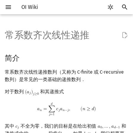
OI Wiki
键
入
常系数齐次线性递推
Getting Started
比赛相关简介
工具软件简介
语言基础简介
算法基础简介
搜索部分简介
动态规划部分简介
字符串部分简介
数字系统简介
数论基础
简介
排列组合
线性代数简介
线性规划基础
基本概念
基本概念
博弈论简介
插值
数据结构部分简介
图论部分简介
计算几何部分简介
杂项简介
RMQ
OI 赛事与赛制
题型概述
读入、输出优化
Vim
评测工具简介
Testlib 简介
Hello, World!
C++ 标准库简介
类
复杂度简介
排序简介
DP 优化简介
后缀数组简介
并查集
堆简介
分块思想
线段树基础
二叉搜索树 & 平衡树
可持久化数据结构简介
线段树套线段树
Link Cut Tree
树基础
最短路
最小生成树
强连通分量
网络流简介
图匹配
离线算法简介
随机函数
以
开
关于本项目
赛事
代码编辑工具
C++ 基础
复杂度
DFS（搜索）
动态规划基础
字符串基础
进位制
模算术简介
抽屉原理
向量
单纯形法
群论
条件概率与独立性
公平组合游戏
数值积分
栈
图论相关概念
二维计算几何基础
离散化
并查集应用
Fiduccia 算法
ICPC/CCPC 赛事与赛制
交互题
分段打表
Emacs
Arbiter
通用
C++ 语法基础
STL 容器
命名空间
均摊复杂度
选择排序
单调队列/单调栈优化
最优原地后缀排序算法
并查集复杂度
二叉堆
块状数组
线段树合并 & 分裂
Treap
可持久化线段树
平衡树套线段树
全局平衡二叉树
树的直径
差分约束
最小树形图
双连通分量
最大流
二分图最大匹配
CDQ 分治
随机化技巧
简介
始
如何参与
题型
评测工具
C++ 标准库
枚举
BFS（搜索）
记忆化搜索
标准库
平衡三进制
素数
容斥原理
内积和外积
环论
随机变量
零和游戏
高斯消元
队列
图的存储
三维计算几何基础
双指针
括号序列
表示为有理函数
常见错误
VS Code
Cena
Generator
变量
STL 算法
值类别
冒泡排序
斜率优化
配对堆
块状链表
李超线段树
Splay 树
可持久化块状数组
线段树套平衡树
Euler Tour Tree
树的中心
k 短路
最小直径生成树
割点和桥
最小割
二分图最大权匹配
整体二分
爬山算法
常系数齐次线性递推数列（又称为 C-finite 或 C-recursive
搜
数列）是常见的一类基础的递推数列．
OI Wiki 不是什么
学习路线
命令行
C++ 进阶
模拟
双向搜索
背包 DP
字符串匹配
格雷码
最大公约数
斐波那契数列
矩阵
域论
随机变量的数字特征
非公平组合游戏
牛顿迭代法
链表
DFS（图论）
距离
离线算法
线段树与离线询问
Bostan–Mori 算法
常见技巧
Atom
CCR Plus
Validator
运算
bitset
重载运算符
插入排序
四边形不等式优化
左偏树
树分块
猫树
WBLT
可持久化平衡树
树状数组套权值线段树
Top Tree
树的重心
同余最短路
圆方树
费用流
一般图最大匹配
莫队算法
模拟退火
索
对于数列
和其递推式
(
𝑎
)
(
a
j
)
j
≥
0
𝑗
𝑗
≥
0
格式手册
学习资源
命令行编译与调试
C++ 与其他常用语言的区别
递归 & 分治
启发式搜索
区间 DP
字符串哈希
欧拉函数
错位排列
初等变换
Schreier–Sims 算法
概率不等式
哈希表
BFS（图论）
Pick 定理
分数规划
计算单项
Eclipse
Lemon
Interactor
流程控制语句
string
引用
计数排序
Slope Trick 优化
Sqrt Tree
区间最值操作 & 区间历史
替罪羊树
可持久化字典树
分块套树状数组
最近公共祖先
点/边连通度
上下界网络流
一般图最大权匹配
a
n
=
∑
j
=
1
d
c
j
a
n
−
j
,
(
n
≥
d
)
𝑑
值
𝑎
=
∑
𝑐
𝑎
,
(
𝑛
≥
𝑑
)
𝑛
𝑗
𝑛
−
𝑗
数学符号表
技巧
编译器
Pascal 转 C++ 急救
贪心
A*
DAG 上的 DP
字典树 (Trie)
筛法
卡特兰数
行列式
并查集
树上问题
三角剖分
随机化
计算连续若干项
Notepad++
Checker
高级数据类型
pair
常量
基数排序
WQS 二分
笛卡尔树
可持久化可并堆
树链剖分
Stoer–Wagner 算法
稳定匹配
𝑗
=
1
Kinetic Tournament Tree
其中
不全为零，我们的目标是在给出初值
和
𝑐
𝑎
,
…
,
𝑎
c
j
a
0
,
…
,
a
d
−
1
F.A.Q.
出题
WSL (Windows 10)
Python 速成
排序
迭代加深搜索
树形 DP
前缀函数与 KMP 算法
分解质因数
斯特林数
线性空间
堆
有向无环图
凸包
悬线法
找到新的有理函数表示
Kate
函数
新版 C++ 特性
快速排序
状态设计优化
Size Balanced Tree
树上启发式合并
𝑗
0
𝑑
−
1