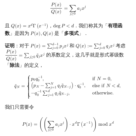
P
(
x
)
Q
(
x
)
=
∑
j
≥
0
a
j
x
j
𝑃
(
𝑥
)
𝑗
=
∑
𝑎
𝑥
𝑗
𝑄
(
𝑥
)
𝑗
≥
0
且
，
．我们称其为「
有理函
𝑑
−
1
𝑄
(
𝑥
)
=
𝑥
Γ
(
𝑥
)
d
e
g
𝑃
<
𝑑
Q
(
x
)
=
x
d
Γ
(
x
−
1
)
deg
P
<
d
数
」是因为
是「
多项式
」．
𝑃
(
𝑥
)
,
𝑄
(
𝑥
)
P
(
x
)
,
Q
(
x
)
𝑑
−
1
𝑑
证明
：对于
和
考虑
𝑗
𝑗
𝑃
(
𝑥
)
=
∑
𝑝
𝑥
𝑄
(
𝑥
)
:
=
∑
𝑞
𝑥
P
(
x
)
=
∑
j
=
0
d
−
1
p
j
x
j
Q
(
x
)
:=
∑
j
=
0
d
q
j
x
j
𝑗
𝑗
𝑗
=
0
𝑗
=
0
𝑃
(
𝑥
)
的系数定义，这几乎就是形式幂级数
𝑗
=
∑
𝑞
𝑥
˜
P
(
x
)
Q
(
x
)
=
∑
j
≥
0
q
~
j
x
j
𝑗
𝑗
≥
0
𝑄
(
𝑥
)
「
除法
」的定义，
q
~
N
=
{
p
0
q
0
−
1
,
if
N
=
0
,
(
p
N
−
∑
j
=
1
N
q
j
q
~
N
−
j
)
⋅
q
0
−
1
,
else if
N
<
d
,
−
q
0
⎧
−
1
i
f
𝑁
=
0
,
𝑝
𝑞
,
{

0
0
{

𝑁
−
1
(
𝑝
−
∑
𝑞
𝑞
)
⋅
𝑞
,
˜
e
l
s
e
i
f
𝑁
<
𝑑
,
𝑞
=
˜
{
𝑁
𝑗
𝑁
−
𝑗
𝑁
𝑗
=
1
0
⎨
{

𝑑
−
1
o
t
h
e
r
w
i
s
e
.
−
𝑞
∑
𝑞
𝑞
,
˜
{

𝑗
𝑁
−
𝑗
⎩
𝑗
=
1
0
{
我们只需要令
P
(
x
)
=
(
(
∑
j
≥
0
a
j
x
j
)
⋅
x
d
Γ
(
x
−
1
)
)
mod
x
d
𝑗
𝑑
−
1
𝑑
𝑃
(
𝑥
)
=
(
(
∑
𝑎
𝑥
)
⋅
𝑥
Γ
(
𝑥
)
)
m
o
d
𝑥
𝑗
𝑗
≥
0