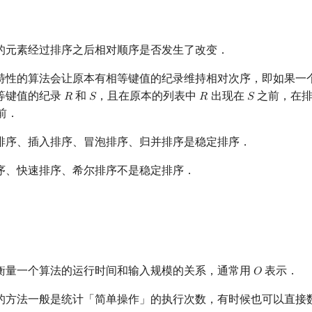
的元素经过排序之后相对顺序是否发生了改变．
特性的算法会让原本有相等键值的纪录维持相对次序，即如果一
等键值的纪录
和
，且在原本的列表中
出现在
之前，在
𝑅
𝑆
𝑅
𝑆
R
S
R
S
前．
排序、插入排序、冒泡排序、归并排序是稳定排序．
序、快速排序、希尔排序不是稳定排序．
衡量一个算法的运行时间和输入规模的关系，通常用
表示．
𝑂
O
的方法一般是统计「简单操作」的执行次数，有时候也可以直接