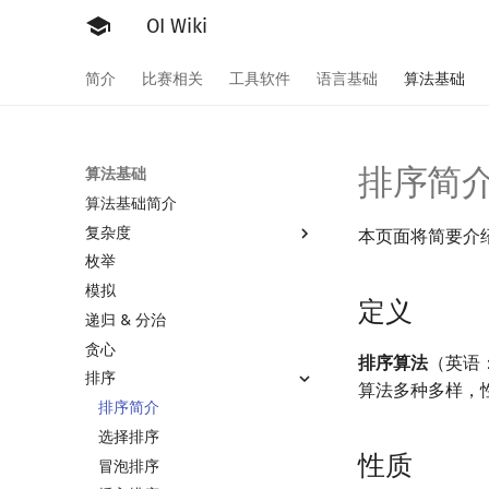
OI Wiki
简介
比赛相关
工具软件
语言基础
算法基础
排序简
算法基础
算法基础简介
复杂度
本页面将简要介
枚举
复杂度简介
模拟
均摊复杂度
定义
递归 & 分治
贪心
排序算法
（英语：
排序
算法多种多样，
排序简介
选择排序
性质
冒泡排序