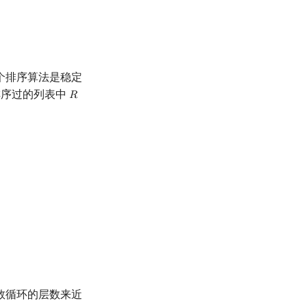
个排序算法是稳定
排序过的列表中
𝑅
R
数循环的层数来近