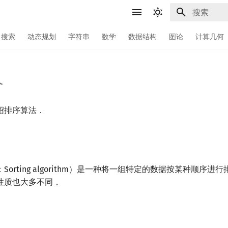
键入以开始
搜索
动态规划
字符串
数学
数据结构
图论
计算几何
介
绍排序算法．
Sorting algorithm）是一种将一组特定的数据按某种顺序
性质也大多不同．