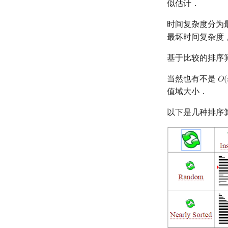
似估计．
时间复杂度分为
最坏时间复杂度
基于比较的排序
当然也有不是
𝑂
(
O
(
值域大小．
以下是几种排序