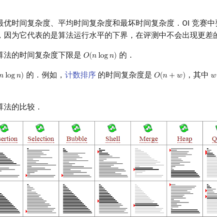
最优时间复杂度、平均时间复杂度和最坏时间复杂度．OI 竞赛
，因为它代表的是算法运行水平的下界，在评测中不会出现更差
算法的时间复杂度下限是
的．
𝑂
(
𝑛
l
o
g
𝑛
)
O
(
n
log
n
)
的．例如，
计数排序
的时间复杂度是
，其中
𝑛
l
o
g
𝑛
)
𝑂
(
𝑛
+
𝑤
)
𝑤
n
log
n
)
O
(
n
+
w
)
w
算法的比较．