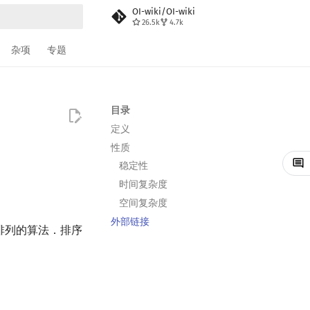
OI-wiki/OI-wiki
26.5k
4.7k
搜索
杂项
专题
目录
定义
性质
稳定性
时间复杂度
空间复杂度
外部链接
进行排列的算法．排序