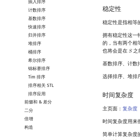
插入排序
稳定性
计数排序
基数排序
稳定性是指相等
快速排序
拥有稳定性这一
归并排序
的，当有两个相
堆排序
也将会是在
之
𝑆
S
桶排序
希尔排序
基数排序、计数
锦标赛排序
选择排序、堆排
Tim 排序
排序相关 STL
排序应用
时间复杂度
前缀和 & 差分
主页面：
复杂度
二分
倍增
时间复杂度用来
构造
简单计算复杂度