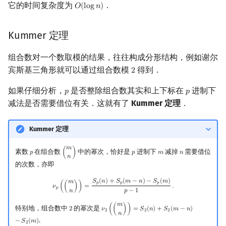
它的时间复杂度为
．
𝑂
(
l
o
g
𝑛
)
O
(
log
n
)
Kummer 定理
组合数对一个数取模的结果，往往构成分形结构，例如谢尔
宾斯基三角形就可以通过组合数模
得到．
2
2
如果仔细分析，
是否整除组合数其实和上下标在
进制下
𝑝
𝑝
p
p
减法是否需要借位有关．这就有了
Kummer 定理
．
Kummer 定理
𝑚
素数
在组合数
中的幂次，恰好是
进制下
减掉
需要借位
𝑝
(
)
𝑝
𝑚
𝑛
p
(
m
n
)
p
m
n
𝑛
的次数，亦即
ν
p
(
(
m
n
)
)
=
S
p
(
n
)
+
S
p
(
m
−
n
)
−
S
p
(
m
)
p
−
1
.
𝑆
(
𝑛
)
+
𝑆
(
𝑚
−
𝑛
)
−
𝑆
(
𝑚
)
𝑚
𝑝
𝑝
𝑝
𝜈
(
(
)
)
=
.
𝑝
𝑛
𝑝
−
1
𝑚
特别地，组合数中
的幂次是
2
𝜈
(
(
)
)
=
𝑆
(
𝑛
)
+
𝑆
(
𝑚
−
𝑛
)
2
ν
2
(
(
m
n
)
)
=
S
2
(
n
)
+
S
2
(
m
−
n
)
−
S
2
(
m
)
2
2
2
𝑛
.
−
𝑆
(
𝑚
)
2