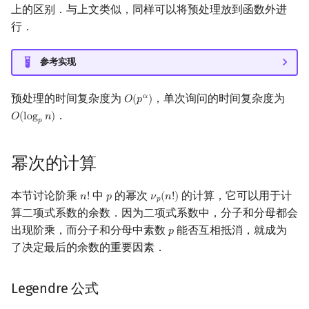
上的区别．与上文类似，同样可以将预处理放到函数外进
行．
参考实现
预处理的时间复杂度为
，单次询问的时间复杂度为
𝛼
𝑂
(
𝑝
)
O
(
p
α
)
．
𝑂
(
l
o
g
𝑛
)
O
(
log
p
n
)
𝑝
幂次的计算
本节讨论阶乘
中
的幂次
的计算，它可以用于计
𝑛
!
𝑝
𝜈
(
𝑛
!
)
n
!
p
ν
p
(
n
!
)
𝑝
算二项式系数的余数．因为二项式系数中，分子和分母都会
出现阶乘，而分子和分母中素数
能否互相抵消，就成为
𝑝
p
了决定最后的余数的重要因素．
Legendre 公式