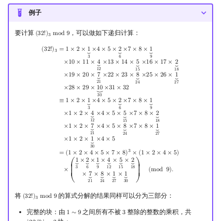
例子
要计算
，可以做如下递归计算：
(
3
2
!
)
m
o
d
9
(
32
!
)
3
mod
9
3
(
32
!
)
3
=
1
×
2
×
1
⏟
3
×
4
×
5
×
2
⏟
6
×
7
×
8
×
1
⏟
9
×
10
×
11
×
4
⏟
12
×
13
×
14
×
5
⏟
15
×
16
×
17
×
2
⏟
18
×
19
×
(
3
2
!
)
=
1
×
2
×
1
×
4
×
5
×
2
×
7
×
8
×
1
⏟
⏟
⏟
3
3
6
9
×
1
0
×
1
1
×
4
×
1
3
×
1
4
×
5
×
1
6
×
1
7
×
2
⏟
⏟
⏟
1
2
1
5
1
8
×
1
9
×
2
0
×
7
×
2
2
×
2
3
×
8
×
2
5
×
2
6
×
1
⏟
⏟
⏟
2
1
2
7
2
4
×
2
8
×
2
9
×
1
0
×
3
1
×
3
2
⏟
3
0
≡
1
×
2
×
1
×
4
×
5
×
2
×
7
×
8
×
1
⏟
⏟
⏟
3
6
9
×
1
×
2
×
4
×
4
×
5
×
5
×
7
×
8
×
2
⏟
⏟
⏟
1
2
1
5
1
8
×
1
×
2
×
7
×
4
×
5
×
8
×
7
×
8
×
1
⏟
⏟
⏟
2
1
2
7
2
4
×
1
×
2
×
1
×
4
×
5
⏟
3
0
3
=
(
1
×
2
×
4
×
5
×
7
×
8
)
×
(
1
×
2
×
4
×
5
)
1
×
2
×
1
×
4
×
5
×
2
⏟
⏟
⏟
⏟
⏟
⏟
⎛
⎞
⎜

⎟

1
2
3
6
9
1
5
1
8
⎜

⎟

×
(
m
o
d
9
)
.
⎜

⎟

×
7
×
8
×
1
×
1
⏟
⏟
⏟
⏟
⎜
⎟
⎝
⎠
2
1
3
0
2
7
2
4
将
的算式分解的结果同样可以分为三部分：
(
3
2
!
)
m
o
d
9
(
32
!
)
3
mod
9
3
完整的块：由
之间所有不被
整除的整数的乘积，共
1
∼
9
3
1
∼
9
3