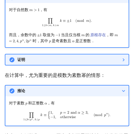
矩阵树定理
对于自然数
，有
𝑚
>
1
m
>
1
LGV 引理
∏
1
≤
k
<
m
,
k
⟂
m
k
≡
±
1
(
mod
m
)
.
∏
𝑘
≡
±
1
(
m
o
d
𝑚
)
.
1
≤
𝑘
<
𝑚
,
𝑘
⟂
𝑚
最大团搜索算法
而且，余数中的
取值为
当且仅当模
的
原根存在
，即
±
1
−
1
𝑚
𝑚
±
1
−
1
m
m
=
2
,
4
,
p
α
,
2
时，其中
是奇素数且
是正整数．
𝛼
𝛼
=
2
,
4
,
𝑝
,
2
𝑝
𝑝
𝛼
p
α
支配树
证明
图上随机游走
在计算中，尤为重要的是模数为素数幂的情形：
推论
对于素数
和正整数
，有
𝑝
𝛼
p
α
∏
1
≤
k
<
p
α
,
k
⟂
p
k
≡
{
1
,
p
=
2
and
α
≥
3
,
−
1
,
otherwise
(
mod
p
α
)
.
1
,
𝑝
=
2
a
n
d
𝛼
≥
3
,
𝛼
∏
𝑘
≡
{
(
m
o
d
𝑝
)
.
−
1
,
o
t
h
e
r
w
i
s
e
𝛼
1
≤
𝑘
<
𝑝
,
𝑘
⟂
𝑝