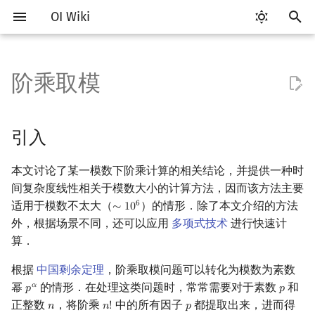
OI Wiki
键
入
阶乘取模
Getting Started
比赛相关简介
工具软件简介
语言基础简介
算法基础简介
搜索部分简介
动态规划部分简介
字符串部分简介
数字系统简介
引入
多项式与生成函数简介
排列组合
线性代数简介
线性规划基础
基本概念
基本概念
博弈论简介
插值
数据结构部分简介
图论部分简介
计算几何部分简介
杂项简介
RMQ
OI 赛事与赛制
题型概述
读入、输出优化
Vim
评测工具简介
Testlib 简介
Hello, World!
C++ 标准库简介
类
复杂度简介
排序简介
DP 优化简介
后缀数组简介
并查集
堆简介
分块思想
线段树基础
二叉搜索树 & 平衡树
可持久化数据结构简介
线段树套线段树
Link Cut Tree
树基础
最短路
最小生成树
强连通分量
网络流简介
图匹配
离线算法简介
随机函数
以
开
关于本项目
赛事
代码编辑工具
C++ 基础
复杂度
DFS（搜索）
动态规划基础
字符串基础
进位制
Wilson 定理
代数基本定理
抽屉原理
向量
单纯形法
群论
条件概率与独立性
公平组合游戏
数值积分
栈
图论相关概念
二维计算几何基础
离散化
并查集应用
ICPC/CCPC 赛事与赛制
交互题
分段打表
Emacs
Arbiter
通用
C++ 语法基础
STL 容器
命名空间
均摊复杂度
选择排序
单调队列/单调栈优化
最优原地后缀排序算法
并查集复杂度
二叉堆
块状数组
线段树合并 & 分裂
Treap
可持久化线段树
平衡树套线段树
全局平衡二叉树
树的直径
差分约束
最小树形图
双连通分量
最大流
二分图最大匹配
CDQ 分治
随机化技巧
引入
始
如何参与
题型
评测工具
C++ 标准库
枚举
BFS（搜索）
记忆化搜索
标准库
平衡三进制
快速傅里叶变换
容斥原理
内积和外积
环论
随机变量
零和游戏
高斯消元
队列
图的存储
三维计算几何基础
双指针
括号序列
推广
常见错误
VS Code
Cena
Generator
变量
STL 算法
值类别
冒泡排序
斜率优化
配对堆
块状链表
李超线段树
Splay 树
可持久化块状数组
线段树套平衡树
Euler Tour Tree
树的中心
k 短路
最小直径生成树
割点和桥
最小割
二分图最大权匹配
整体二分
爬山算法
本文讨论了某一模数下阶乘计算的相关结论，并提供一种时
搜
间复杂度线性相关于模数大小的计算方法，因而该方法主要
OI Wiki 不是什么
学习路线
命令行
C++ 进阶
模拟
双向搜索
背包 DP
字符串匹配
格雷码
阶乘余数的计算
快速数论变换
斐波那契数列
矩阵
域论
随机变量的数字特征
非公平组合游戏
牛顿迭代法
链表
DFS（图论）
距离
离线算法
线段树与离线询问
常见技巧
Atom
CCR Plus
Validator
运算
bitset
重载运算符
插入排序
四边形不等式优化
左偏树
树分块
猫树
WBLT
可持久化平衡树
树状数组套权值线段树
Top Tree
树的重心
同余最短路
圆方树
费用流
一般图最大匹配
莫队算法
模拟退火
索
适用于模数不太大（
）的情形．除了本文介绍的方法
6
∼
1
0
∼
10
6
外，根据场景不同，还可以应用
多项式技术
进行快速计
格式手册
学习资源
命令行编译与调试
C++ 与其他常用语言的区别
递归 & 分治
启发式搜索
区间 DP
字符串哈希
快速沃尔什变换
错位排列
初等变换
Schreier–Sims 算法
概率不等式
哈希表
BFS（图论）
Pick 定理
分数规划
素数模的情形
Eclipse
Lemon
Interactor
流程控制语句
string
引用
计数排序
Slope Trick 优化
Sqrt Tree
区间最值操作 & 区间历史
替罪羊树
可持久化字典树
分块套树状数组
最近公共祖先
点/边连通度
上下界网络流
一般图最大权匹配
算．
值
数学符号表
技巧
编译器
Pascal 转 C++ 急救
贪心
A*
DAG 上的 DP
字典树 (Trie)
Chirp Z 变换
卡特兰数
行列式
并查集
树上问题
三角剖分
随机化
素数幂模的情形
Notepad++
Checker
高级数据类型
pair
常量
基数排序
WQS 二分
笛卡尔树
可持久化可并堆
树链剖分
Stoer–Wagner 算法
稳定匹配
根据
中国剩余定理
，阶乘取模问题可以转化为模数为素数
Kinetic Tournament Tree
幂
的情形．在处理这类问题时，常常需要对于素数
和
𝛼
𝑝
𝑝
p
α
p
F.A.Q.
出题
WSL (Windows 10)
Python 速成
排序
迭代加深搜索
树形 DP
前缀函数与 KMP 算法
幂次的计算
多项式牛顿迭代
斯特林数
线性空间
堆
有向无环图
凸包
悬线法
Kate
函数
新版 C++ 特性
快速排序
状态设计优化
Size Balanced Tree
树上启发式合并
正整数
，将阶乘
中的所有因子
都提取出来，进而得
𝑛
𝑛
!
𝑝
n
n
!
p