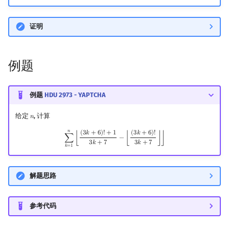
证明
例题
例题
HDU 2973 - YAPTCHA
给定
, 计算
𝑛
n
𝑛
∑
k
=
1
n
⌊
(
3
k
+
6
)
!
+
1
3
k
+
7
−
⌊
(
3
k
+
6
)
!
3
k
+
7
⌋
⌋
(
3
𝑘
+
6
)
!
+
1
(
3
𝑘
+
6
)
!
∑
⌊
−
⌊
⌋
⌋
3
𝑘
+
7
3
𝑘
+
7
𝑘
=
1
解题思路
参考代码