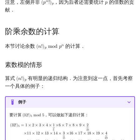
注意，左侧并非
，因为后者还需要统计
的倍数的贡
𝛼
(
𝑝
!
)
𝑝
(
p
α
!
)
p
p
𝑝
献．
阶乘余数的计算
本节讨论余数
的计算．
𝛼
(
𝑛
!
)
m
o
d
𝑝
(
n
!
)
p
mod
p
α
𝑝
素数模的情形
算式
有明显的递归结构．为注意到这一点，首先考察
(
𝑛
!
)
(
n
!
)
p
𝑝
一个具体的例子：
例子
要计算
，可以做如下递归计算：
(
3
2
!
)
m
o
d
5
(
32
!
)
5
mod
5
5
(
32
!
)
5
=
1
×
2
×
3
×
4
×
1
⏟
5
×
6
×
7
×
8
×
9
×
2
⏟
10
×
11
×
12
×
13
×
14
×
3
⏟
15
×
16
×
17
×
18
×
19
×
4
⏟
20
×
2
(
3
2
!
)
=
1
×
2
×
3
×
4
×
1
×
6
×
7
×
8
×
9
×
2
⏟
⏟
5
5
1
0
×
1
1
×
1
2
×
1
3
×
1
4
×
3
×
1
6
×
1
7
×
1
8
×
1
9
×
4
⏟
⏟
2
0
1
5