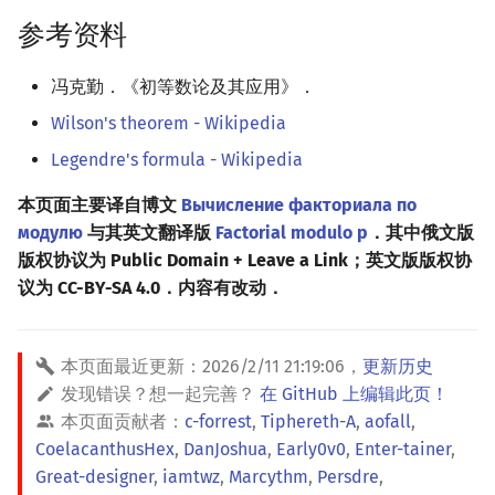
参考资料
冯克勤．《初等数论及其应用》．
Wilson's theorem - Wikipedia
Legendre's formula - Wikipedia
本页面主要译自博文
Вычисление факториала по
модулю
与其英文翻译版
Factorial modulo p
．其中俄文版
版权协议为 Public Domain + Leave a Link；英文版版权协
议为 CC-BY-SA 4.0．内容有改动．
本页面最近更新：
2026/2/11 21:19:06
，
更新历史
发现错误？想一起完善？
在 GitHub 上编辑此页！
本页面贡献者：
c-forrest
,
Tiphereth-A
,
aofall
,
CoelacanthusHex
,
DanJoshua
,
Early0v0
,
Enter-tainer
,
Great-designer
,
iamtwz
,
Marcythm
,
Persdre
,