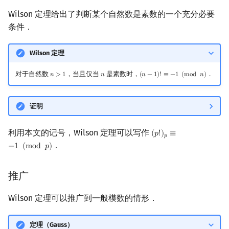
回文树
可持久化数据结构
欧拉图
Kahan 求和
Wilson 定理给出了判断某个自然数是素数的一个充分必要
条件．
序列自动机
树套树
哈密顿图
珂朵莉树/颜色段均摊
Wilson 定理
最小表示法
K-D Tree
二分图
空间优化简介
对于自然数
，当且仅当
是素数时，
．
𝑛
>
1
𝑛
(
𝑛
−
1
)
!
≡
−
1
(
m
o
d
𝑛
)
n
>
1
n
(
n
−
1
)
!
≡
−
1
(
mod
n
)
Lyndon 分解
动态树
平面图
证明
Main–Lorentz 算法
析合树
弦图
利用本文的记号，Wilson 定理可以写作
(
𝑝
!
)
≡
(
p
!
)
p
≡
−
1
(
mod
p
)
PQ 树
图的着色
𝑝
．
−
1
(
m
o
d
𝑝
)
手指树
网络流
推广
霍夫曼树
图的匹配
Wilson 定理可以推广到一般模数的情形．
Prüfer 序列
定理（Gauss）