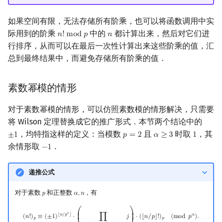
如果空间有限，无法存储所有阶乘，也可以将函数调用中实
际用到的阶乘
中的
都计算出来，然后对它们进
𝑛
!
m
o
d
𝑝
𝑛
n
!
mod
p
n
行排序，从而可以在最后一次性计算出来这些阶乘的值，汇
总到最终结果中，而避免存储所有阶乘的值．
素数幂模的情形
对于素数幂模的情形，可以仿照素数模的情形解决，只需要
将 Wilson 定理替换成它的推广形式．本节两个结论中的
，均特指这样的定义：当模数
且
时取
，其
±
1
𝑝
=
2
𝛼
≥
3
1
±
1
p
=
2
α
≥
3
1
余情形取
．
−
1
−
1
递推公式
对于素数
和正整数
，有
𝑝
𝛼
,
𝑛
p
α
,
n
(
n
!
)
p
≡
(
±
1
)
⌊
n
/
p
α
⌋
⋅
(
∏
1
≤
j
≤
(
n
mod
p
α
)
,
j
⟂
p
j
)
⋅
(
⌊
n
/
p
⌋
!
)
p
(
mod
p
α
)
.
⎛
⎞
𝛼
⎜

⎟

⌊
𝑛
/
𝑝
⌋
𝛼
(
𝑛
!
)
≡
(
±
1
)
⋅
∏
𝑗
⋅
(
⌊
𝑛
/
𝑝
⌋
!
)
(
m
o
d
𝑝
)
.
⎜
⎟
𝑝
𝑝