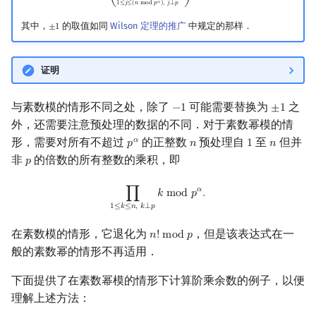
𝛼
1
≤
𝑗
≤
(
𝑛
m
o
d
𝑝
)
,
𝑗
⟂
𝑝
⎝
⎠
其中，
的取值如同
Wilson 定理的推广
中规定的那样．
±
1
±
1
证明
与素数模的情形不同之处，除了
可能需要替换为
之
−
1
±
1
−
1
±
1
外，还需要注意预处理的数据的不同．对于素数幂模的情
形，需要对所有不超过
的正整数
预处理自
至
但并
𝛼
𝑝
𝑛
1
𝑛
p
α
n
1
n
非
的倍数的所有整数的乘积，即
𝑝
p
∏
1
≤
k
≤
n
,
k
⟂
p
k
mod
p
α
.
𝛼
∏
𝑘
m
o
d
𝑝
.
1
≤
𝑘
≤
𝑛
,
𝑘
⟂
𝑝
在素数模的情形，它退化为
，但是该表达式在一
𝑛
!
m
o
d
𝑝
n
!
mod
p
般的素数幂的情形不再适用．
下面提供了在素数幂模的情形下计算阶乘余数的例子，以便
理解上述方法：