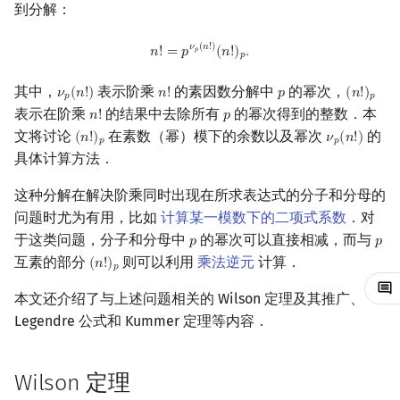
到分解：
镜像站列表
Special Judge
Java 速成
前缀和 & 差分
IDA*
状压 DP
Boyer–Moore 算法
多项式多点求值|快速插值
贝尔数
线性基
块状数据结构
拓扑排序
扫描线
有限状态自动机
Legendre 公式
Dev-C++
文件操作
Lambda 表达式
归并排序
AVL 树
虚树
n
!
=
p
ν
p
(
n
!
)
(
n
!
)
p
.
𝜈
(
𝑛
!
)
𝑛
!
=
𝑝
(
𝑛
!
)
.
𝑝
𝑝
致谢
Testlib
Java 进阶
二分
回溯法
数位 DP
Z 函数（扩展 KMP）
多项式初等函数
伯努利数
线性映射
单调栈
最短路问题
旋转卡壳
计算理论基础
Kummer 定理
CLion
pb_ds
堆排序
红黑树
树分治
其中，
表示阶乘
的素因数分解中
的幂次，
𝜈
(
𝑛
!
)
𝑛
!
𝑝
(
𝑛
!
)
ν
p
(
n
!
)
n
!
p
(
n
!
)
p
𝑝
𝑝
表示在阶乘
的结果中去除所有
的幂次得到的整数．本
Polygon
倍增
Dancing Links
插头 DP
AC 自动机
例题
常系数齐次线性递推
Entringer Number
特征多项式
单调队列
生成树问题
半平面交
字节顺序
Geany
编译优化
桶排序
左偏红黑树
动态树分治
𝑛
!
𝑝
n
!
p
文将讨论
在素数（幂）模下的余数以及幂次
的
(
𝑛
!
)
𝜈
(
𝑛
!
)
(
n
!
)
p
ν
p
(
n
!
)
𝑝
𝑝
具体计算方法．
OJ 工具
构造
Alpha–Beta 剪枝
计数 DP
后缀数组 (SA)
参考资料
多项式平移|连续点值平移
Eulerian Number
对角化
ST 表
斯坦纳树
平面最近点对
约瑟夫问题
Xcode
希尔排序
AA 树
AHU 算法
这种分解在解决阶乘同时出现在所求表达式的分子和分母的
LaTeX 入门
优化
动态 DP
后缀自动机 (SAM)
符号化方法
分拆数
Jordan标准型
树状数组
拆点
随机增量法
表达式求值
GUIDE
锦标赛排序
树哈希
问题时尤为有用，比如
计算某一模数下的二项式系数
．对
于这类问题，分子和分母中
的幂次可以直接相减，而与
𝑝
𝑝
p
p
Git
概率 DP
后缀平衡树
Lagrange 反演
范德蒙德卷积
线段树
连通性相关
反演变换
在一台机器上规划任务
Sublime Text
Tim 排序
树上随机游走
互素的部分
则可以利用
乘法逆元
计算．
(
𝑛
!
)
(
n
!
)
p
𝑝
DP 套 DP
广义后缀自动机
形式幂级数复合|复合逆
Pólya 计数
划分树
环计数问题
计算几何杂项
主元素问题
CP Editor
排序相关 STL
本文还介绍了与上述问题相关的 Wilson 定理及其推广、
Legendre 公式和 Kummer 定理等内容．
DP 优化
后缀树
普通生成函数
图论计数
二叉搜索树 & 平衡树
最小环
Garsia–Wachs 算法
Code::Blocks
排序应用
其它 DP 方法
Manacher
指数生成函数
跳表
2-SAT
15-puzzle
Wilson 定理