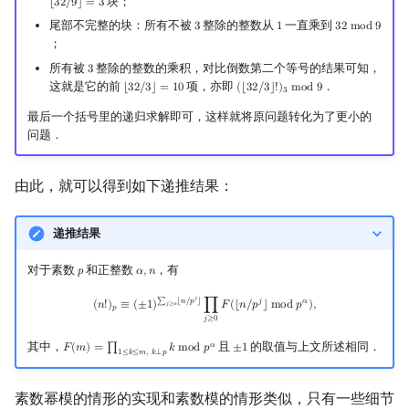
块；
⌊
3
2
/
9
⌋
=
3
⌊
32
/
9
⌋
=
3
尾部不完整的块：所有不被
整除的整数从
一直乘到
3
1
3
2
m
o
d
9
3
1
32
mod
9
；
所有被
整除的整数的乘积，对比倒数第二个等号的结果可知，
3
3
这就是它的前
项，亦即
．
⌊
3
2
/
3
⌋
=
1
0
(
⌊
3
2
/
3
⌋
!
)
m
o
d
9
⌊
32
/
3
⌋
=
10
(
⌊
32
/
3
⌋
!
)
3
mod
9
3
最后一个括号里的递归求解即可，这样就将原问题转化为了更小的
问题．
由此，就可以得到如下递推结果：
递推结果
对于素数
和正整数
，有
𝑝
𝛼
,
𝑛
p
α
,
n
(
n
!
)
p
≡
(
±
1
)
∑
j
≥
α
⌊
n
/
p
j
⌋
∏
j
≥
0
F
(
⌊
n
/
p
j
⌋
mod
p
α
)
,
𝑗
∑
⌊
𝑛
/
𝑝
⌋
𝑗
𝛼
(
𝑛
!
)
≡
(
±
1
)
∏
𝐹
(
⌊
𝑛
/
𝑝
⌋
m
o
d
𝑝
)
,
𝑗
≥
𝛼
𝑝
𝑗
≥
0
其中，
且
的取值与上文所述相同．
𝛼
𝐹
(
𝑚
)
=
∏
𝑘
m
o
d
𝑝
±
1
F
(
m
)
=
∏
1
≤
k
≤
m
,
k
⟂
p
k
mod
p
α
±
1
1
≤
𝑘
≤
𝑚
,
𝑘
⟂
𝑝
素数幂模的情形的实现和素数模的情形类似，只有一些细节