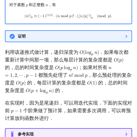
对于素数
和正整数
，有
𝑝
𝑛
p
n
(
n
!
)
p
≡
(
−
1
)
⌊
n
/
p
⌋
⋅
(
n
mod
p
)
!
⋅
(
⌊
n
/
p
⌋
!
)
p
(
mod
p
)
.
⌊
𝑛
/
𝑝
⌋
(
𝑛
!
)
≡
(
−
1
)
⋅
(
𝑛
m
o
d
𝑝
)
!
⋅
(
⌊
𝑛
/
𝑝
⌋
!
)
(
m
o
d
𝑝
)
.
𝑝
𝑝
证明
利用该递推式做计算，递归深度为
．如果每次都
𝑂
(
l
o
g
𝑛
)
O
(
log
p
n
)
𝑝
重新计算中间那一项，那么每层计算的复杂度都是
𝑂
(
𝑝
)
O
(
p
)
的，总的时间复杂度是
；如果对所有
𝑂
(
𝑝
l
o
g
𝑛
)
𝑛
O
(
p
log
p
n
)
n
=
1
,
2
,
⋯
,
p
−
1
𝑝
都预先处理了
，那么预处理的复杂
=
1
,
2
,
⋯
,
𝑝
−
1
𝑛
!
m
o
d
𝑝
n
!
mod
p
度是
的，每层计算的复杂度都是
的，总的时间
𝑂
(
𝑝
)
𝑂
(
1
)
O
(
p
)
O
(
1
)
复杂度是
的．
𝑂
(
𝑝
+
l
o
g
𝑛
)
O
(
p
+
log
p
n
)
𝑝
在实现时，因为是尾递归，可以用迭代实现．下面的实现对
前
个阶乘做了预计算，如果需要多次调用，可以将预
𝑝
−
1
p
−
1
计算放到函数外进行．
参考实现