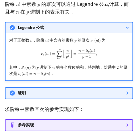
阶乘
中素数
的幂次可以通过 Legendre 公式计算，而
𝑛
!
𝑝
n
!
p
且与
在
进制下的表示有关．
𝑛
𝑝
n
p
Legendre 公式
对于正整数
，阶乘
中含有的素数
的幂次
为
𝑛
𝑛
!
𝑝
𝜈
(
𝑛
!
)
n
n
!
p
ν
p
(
n
!
)
𝑝
∞
ν
p
(
n
!
)
=
∑
i
=
1
∞
⌊
n
p
i
⌋
=
n
−
S
p
(
n
)
p
−
1
,
𝑛
−
𝑆
(
𝑛
)
𝑛
𝑝
𝜈
(
𝑛
!
)
=
∑
⌊
⌋
=
,
𝑝
𝑖
𝑝
−
1
𝑝
𝑖
=
1
其中，
为
进制下
的各个数位的和．特别地，阶乘中
的幂
𝑆
(
𝑛
)
𝑝
𝑛
2
S
p
(
n
)
p
n
2
𝑝
次是
．
𝜈
(
𝑛
!
)
=
𝑛
−
𝑆
(
𝑛
)
ν
2
(
n
!
)
=
n
−
S
2
(
n
)
2
2
证明
求阶乘中素数幂次的参考实现如下：
参考实现