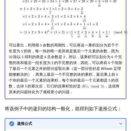
×
2
1
×
2
2
×
2
3
×
2
4
×
1
×
2
6
×
2
7
×
2
8
×
2
9
×
6
×
3
1
×
3
2
⏟
⏟
2
5
3
0
≡
1
×
2
×
3
×
4
×
1
×
1
×
2
×
3
×
4
×
2
⏟
⏟
5
1
0
×
1
×
2
×
3
×
4
×
3
×
1
×
2
×
3
×
4
×
4
⏟
⏟
2
0
1
5
×
1
×
2
×
3
×
4
×
1
×
1
×
2
×
3
×
4
×
1
×
1
×
2
⏟
⏟
2
5
3
0
6
=
(
1
×
2
×
3
×
4
)
×
(
1
×
2
)
×
(
1
×
2
×
3
×
4
×
1
×
1
)
(
m
o
d
5
)
⏟
⏟
⏟
⏟
⏟
⏟
2
0
5
1
0
1
5
2
5
3
0
可以看出，利用模
余数的周期性，可以将这一乘积划分为若干个
5
5
长度为
的块，每一块的唯一差异就是最后一个元素的余数．因为
5
5
除以
得到的商是
且余数是
，所以，该乘积可以划分为
个完
3
2
5
6
2
6
32
5
6
2
6
整的块和最后一段长度为
的不完整的块．因此，可以将前
个块除
2
6
2
6
了最后一个元素之外的部分提取出来（这一部分恰好是 Wilson 定理
能够解决的），再乘上最后一个不完整的块的乘积，最后乘上前
6
6
个块的最后一个元素的连乘积．每个块的最后一个元素都是
的倍
5
5
数，去掉
的幂次后，它们的连乘积恰好是
．这就将
5
(
6
!
)
(
m
o
d
5
)
5
(
6
!
)
5
(
mod
5
)
5
原来的问题转化为了规模更小的问题．
将该例子中的递归的结构一般化，就得到如下递推公式：
递推公式