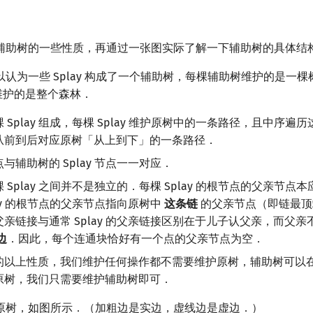
辅助树的一些性质，再通过一张图实际了解一下辅助树的具体结
认为一些 Splay 构成了一个辅助树，每棵辅助树维护的是一
其维护的是整个森林．
Splay 组成，每棵 Splay 维护原树中的一条路径，且中序遍历这棵
从前到后对应原树「从上到下」的一条路径．
与辅助树的 Splay 节点一一对应．
Splay 之间并不是独立的．每棵 Splay 的根节点的父亲节点本
lay 的根节点的父亲节点指向原树中
这条链
的父亲节点（即链最顶
亲链接与通常 Splay 的父亲链接区别在于儿子认父亲，而父
边
．因此，每个连通块恰好有一个点的父亲节点为空．
的以上性质，我们维护任何操作都不需要维护原树，辅助树可以
原树，我们只需要维护辅助树即可．
原树，如图所示．（加粗边是实边，虚线边是虚边．）