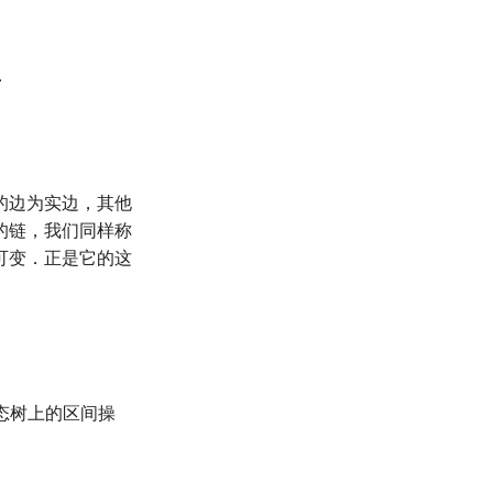
．
的边为实边，其他
的链，我们同样称
可变．正是它的这
动态树上的区间操