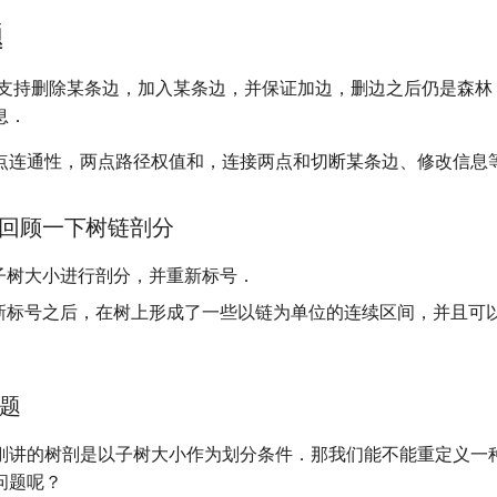
题
支持删除某条边，加入某条边，并保证加边，删边之后仍是森林
息．
点连通性，两点路径权值和，连接两点和切断某条边、修改信息
角度回顾一下树链剖分
子树大小进行剖分，并重新标号．
新标号之后，在树上形成了一些以链为单位的连续区间，并且可
题
刚讲的树剖是以子树大小作为划分条件．那我们能不能重定义一
问题呢？