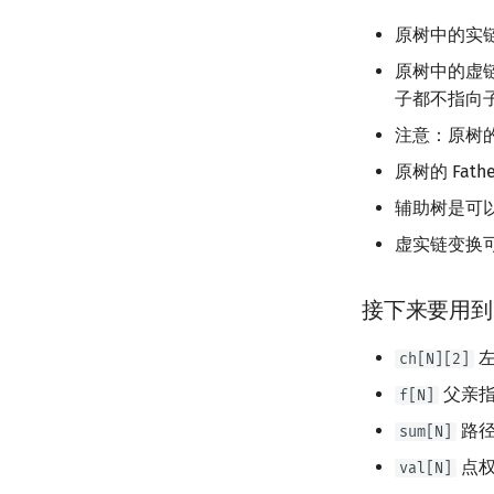
原树中的实链 
原树中的虚链 
子都不指向
注意：原树
原树的 Fath
辅助树是可以
虚实链变换
接下来要用到
左
ch[N][2]
父亲
f[N]
路径
sum[N]
点
val[N]