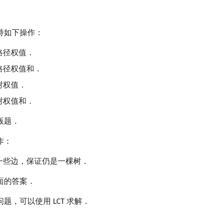
持如下操作：
路径权值．
路径权值和．
树权值．
树权值和．
版题．
作：
一些边，保证仍是一棵树．
面的答案．
题，可以使用 LCT 求解．