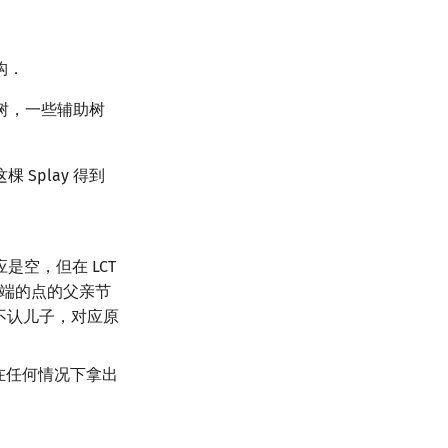
构．
棵树，一些辅助树
 Splay 得到
应是空，但在 LCT
端的点的父亲节
亲不认儿子，对应原
在任何情况下拿出