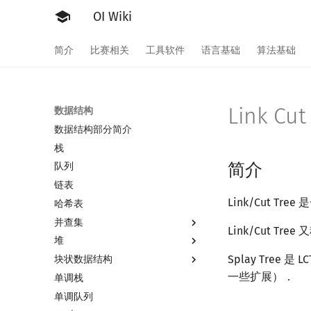
OI Wiki
简介
比赛相关
工具软件
语言基础
算法基础
Link Cut
数据结构
数据结构部分简介
栈
简介
队列
链表
Link/Cut T
哈希表
并查集
Link/Cut T
堆
并查集
Splay Tree 
块状数据结构
并查集复杂度
堆简介
一些扩展）．
单调栈
二叉堆
分块思想
单调队列
配对堆
块状数组