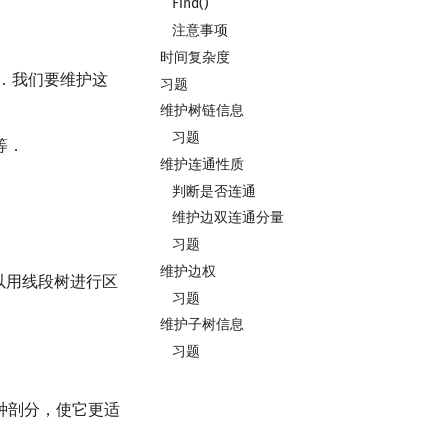
Find()
注意事项
时间复杂度
．我们要维护这
习题
维护树链信息
习题
等．
维护连通性质
判断是否连通
维护边双连通分量
习题
维护边权
以用线段树进行区
习题
维护子树信息
习题
种剖分，使它更适