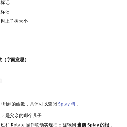
标记
标记
树上子树大小
数（字面意思）
)
y 树中用到的函数，具体可以查阅
Splay 树
．
取
是父亲的哪个儿子．
𝑥
x
过和 Rotate 操作联动实现把
旋转到
当前 Splay 的根
．
𝑥
x