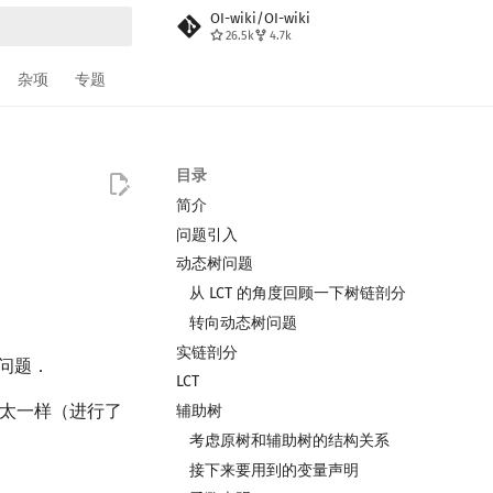
OI-wiki/OI-wiki
26.5k
4.7k
搜索
杂项
专题
目录
简介
问题引入
动态树问题
从 LCT 的角度回顾一下树链剖分
转向动态树问题
实链剖分
一类问题．
LCT
细节处不太一样（进行了
辅助树
考虑原树和辅助树的结构关系
接下来要用到的变量声明