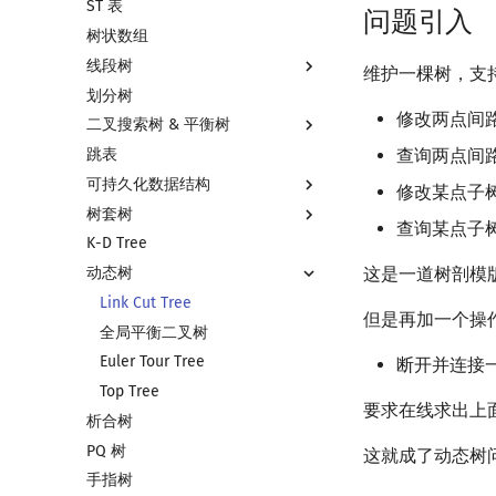
ST 表
左偏树
块状链表
问题引入
树状数组
树分块
线段树
Sqrt Tree
维护一棵树，支
划分树
线段树基础
修改两点间
二叉搜索树 & 平衡树
线段树合并 & 分裂
跳表
李超线段树
二叉搜索树 & 平衡树
查询两点间
可持久化数据结构
猫树
Treap
修改某点子
树套树
区间最值操作 & 区间历史最值
Splay 树
可持久化数据结构简介
查询某点子
K-D Tree
Kinetic Tournament Tree
WBLT
可持久化线段树
线段树套线段树
动态树
替罪羊树
可持久化块状数组
平衡树套线段树
这是一道树剖模
笛卡尔树
可持久化平衡树
线段树套平衡树
Link Cut Tree
但是再加一个操
Size Balanced Tree
可持久化字典树
树状数组套权值线段树
全局平衡二叉树
AVL 树
可持久化可并堆
分块套树状数组
Euler Tour Tree
断开并连接
红黑树
Top Tree
要求在线求出上
析合树
左偏红黑树
PQ 树
AA 树
这就成了动态树问
手指树