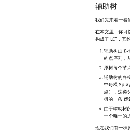
辅助树
我们先来看一看
在本文里，你可以
构成了 LCT，
辅助树由多棵 
的点序列，
原树每个节点
辅助树的各棵 
中每棵 Sp
点）．这类父
树的一条
虚
由于辅助树
一个唯一的
现在我们有一棵