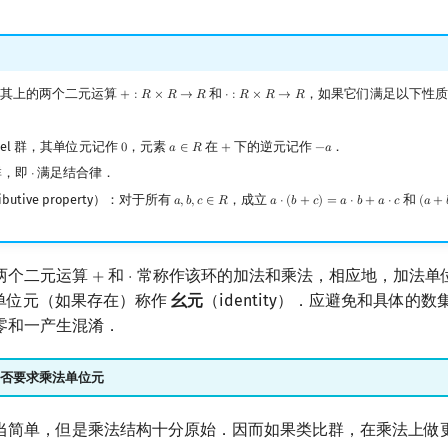
其上的两个二元运算
和
，如果它们满足以下性
+
:
𝑅
×
𝑅
→
𝑅
⋅
:
𝑅
×
𝑅
→
𝑅
+
:
R
×
R
→
R
⋅
:
R
×
R
→
R
bel 群，其单位元记作
，元素
在
下的逆元记作
．
0
𝑎
∈
𝑅
+
−
𝑎
0
a
∈
R
+
−
a
群，即
满足结合律．
⋅
⋅
ibutive property）：对于所有
，成立
和
𝑎
,
𝑏
,
𝑐
∈
𝑅
𝑎
⋅
(
𝑏
+
𝑐
)
=
𝑎
⋅
𝑏
+
𝑎
⋅
𝑐
(
𝑎
+
a
,
b
,
c
∈
R
a
⋅
(
b
+
c
)
=
a
⋅
b
+
a
⋅
c
(
a
+
b
)
两个二元运算
和
常称作该环的加法和乘法，相应地，加法单
+
⋅
+
⋅
法单位元（如果存在）称作
幺元
（identity）．应避免和具体的
零和一产生混淆．
否要求乘法单位元
当简单，但是乘法结构十分原始．因而如果类比群，在乘法上做