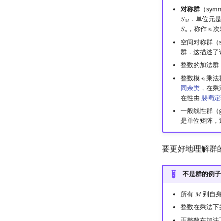
对称群
（symm
．单位元
𝑆
S
M
𝑀
，称作
次
𝑆
𝑛
S
n
n
𝑛
空间对称群（s
群．这描述了
整数的加法群
整数模
乘法群（
𝑛
n
同余类
，在乘
在性由
裴蜀定
一般线性群（gen
是单位矩阵，
要更好地理解群
不是群的例子
所有
到自身
𝑀
M
整数在乘法下
正整数在加法