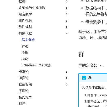
数论和多项
数论
多项式与生成函数
数论基础
数据结构中
样的幺半群
组合数学
模算术简介
多项式与生成函数简介
线性代数
素数
代数基本定理
排列组合
组合数学中
线性规划
最大公约数
快速傅里叶变换
抽屉原理
线性代数简介
基于此，本章节
抽象代数
欧拉函数
快速数论变换
容斥原理
向量
线性规划基础
绍群、环、域的
筛法
快速沃尔什变换
斐波那契数列
内积和外积
单纯形法
基本概念
分解质因数
Chirp Z 变换
错位排列
矩阵
群论
裴蜀定理 & 一次不定方程
多项式牛顿迭代
卡特兰数
初等变换
环论
群
费马小定理 & 欧拉定理
多项式多点求值|快速插值
斯特林数
行列式
域论
群的定义如下．
模逆元
多项式初等函数
贝尔数
线性空间
Schreier–Sims 算法
概率论
线性同余方程
常系数齐次线性递推
伯努利数
线性基
群
博弈论
中国剩余定理
多项式平移|连续点值平移
Entringer Number
线性映射
基本概念
数值算法
升幂引理
符号化方法
Eulerian Number
特征多项式
条件概率与独立性
博弈论简介
设
是非空集合
𝐺
G
序理论
阶乘取模
Lagrange 反演
分拆数
对角化
随机变量
公平组合游戏
插值
结合律（assoc
杨氏矩阵
卢卡斯定理
形式幂级数复合|复合逆
范德蒙德卷积
Jordan标准型
随机变量的数字特征
零和游戏
数值积分
有单位元：存
拟阵
同余方程
普通生成函数
Pólya 计数
概率不等式
非公平组合游戏
高斯消元
element）