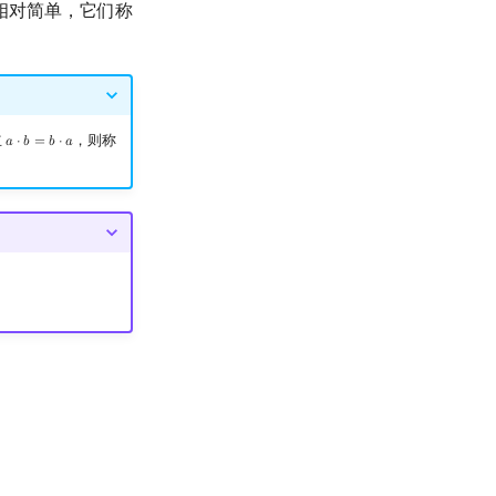
相对简单，它们称
立
，则称
𝑎
⋅
𝑏
=
𝑏
⋅
𝑎
a
⋅
b
=
b
⋅
a