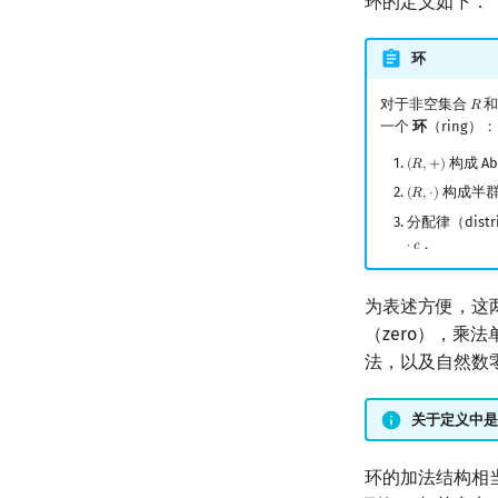
环的定义如下．
环
对于非空集合
和
𝑅
R
一个
环
（ring）：
构成 A
(
𝑅
,
+
)
(
R
,
+
)
构成半
(
𝑅
,
⋅
)
(
R
,
⋅
)
分配律（distr
．
⋅
𝑐
为表述方便，这
（zero），乘
法，以及自然数
关于定义中是
环的加法结构相