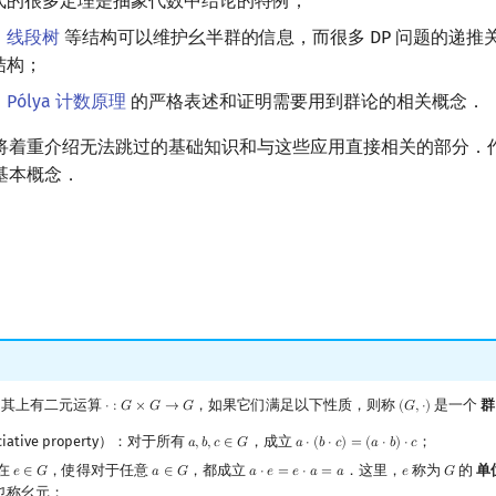
式的很多定理是抽象代数中结论的特例；
，
线段树
等结构可以维护幺半群的信息，而很多 DP 问题的递推
结构；
，
Pólya 计数原理
的严格表述和证明需要用到群论的相关概念．
将着重介绍无法跳过的基础知识和与这些应用直接相关的部分．
基本概念．
，其上有二元运算
，如果它们满足以下性质，则称
是一个
群
⋅
:
𝐺
×
𝐺
→
𝐺
(
𝐺
,
⋅
)
⋅
:
G
×
G
→
G
(
G
,
⋅
)
iative property）：对于所有
，成立
；
𝑎
,
𝑏
,
𝑐
∈
𝐺
𝑎
⋅
(
𝑏
⋅
𝑐
)
=
(
𝑎
⋅
𝑏
)
⋅
𝑐
a
,
b
,
c
∈
G
a
⋅
(
b
⋅
c
)
=
(
a
⋅
b
)
⋅
c
在
，使得对于任意
，都成立
．这里，
称为
的
单
𝑒
∈
𝐺
𝑎
∈
𝐺
𝑎
⋅
𝑒
=
𝑒
⋅
𝑎
=
𝑎
𝑒
𝐺
e
∈
G
a
∈
G
a
⋅
e
=
e
⋅
a
=
a
e
G
，也称幺元；