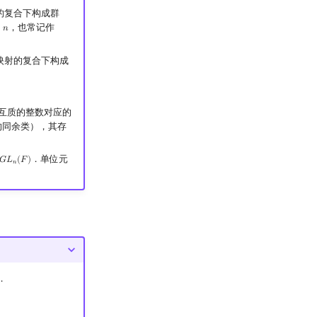
的复合下构成群
为
，也常记作
𝑛
n
在映射的复合下构成
互质的整数对应的
的同余类），其存
．单位元
𝐺
𝐿
(
𝐹
)
G
L
n
(
F
)
𝑛
．