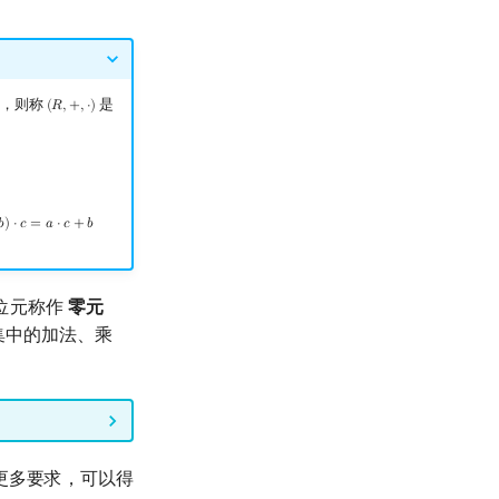
质，则称
是
(
𝑅
,
+
,
⋅
)
(
R
,
+
,
⋅
)
𝑏
)
⋅
𝑐
=
𝑎
⋅
𝑐
+
𝑏
⋅
c
=
a
⋅
c
+
b
⋅
c
位元称作
零元
数集中的加法、乘
更多要求，可以得