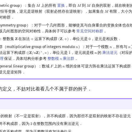
etric group）：集合
上的所有
置换
，即自
到
自身的双射，就在映射
𝑀
𝑀
𝑀
M
M
M
是恒等变换，逆元是逆映射（双射必然存在逆映射）．如果集合
有限，大小
𝑀
M
对称群．
ymmetry group）：对于一个几何图形，能够使其与自身重合的变换全体也
该几何图形的空间对称性．具体例子可以参考
常见空间对称群
．
：整数集
在加法
运算下构成群
．单位元是
，逆元是相反数．
𝐙
+
(
𝐙
,
+
)
0
Z
+
(
Z
,
+
)
0
multiplicative group of integers modulo
）：对于一个模数
，所有与
𝑛
𝑛
𝑛
n
n
n
¯
法运算下构成群
．单位元是
，逆元就是模
的
乘法逆元
（对应
×
(
(
𝐙
/
𝑛
𝐙
)
,
×
)
1
𝑛
(
(
Z
/
n
Z
)
×
,
×
)
1
¯
n
理
保证．具体结构分析参考
整数模
乘法群
．
𝑛
n
eral linear group）：数域
上的
维的全体可逆方阵在乘法运算下构成群
𝐹
𝑛
F
n
逆元是逆矩阵．
的定义，不妨对比着看几个不属于群的例子．
的映射（不一定是双射），并不构成群．因为那些不是双射的映射不存在逆元
并不构成群，因为
在整数范围内没有乘法逆元．
2
2
下也不构成群，因为正整数没有加法单位元．