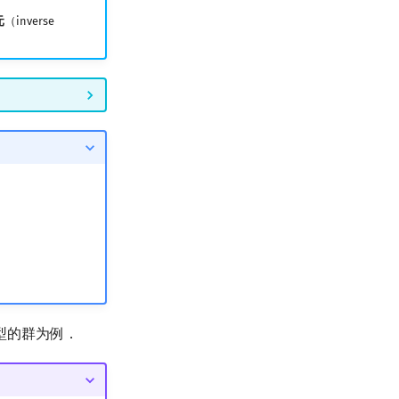
元
（inverse
．
型的群为例．