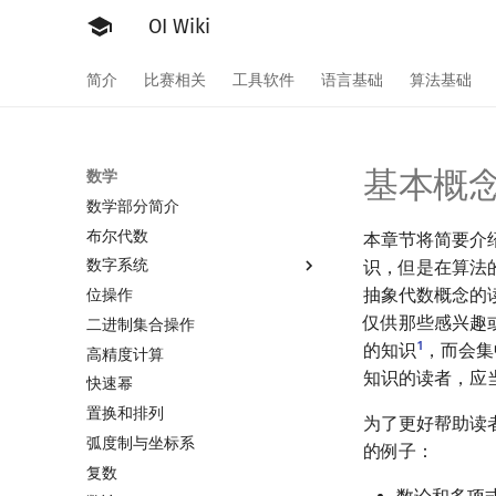
OI Wiki
简介
比赛相关
工具软件
语言基础
算法基础
基本概
数学
数学部分简介
布尔代数
本章节将简要介
数字系统
识，但是在算法
抽象代数概念的
位操作
数字系统简介
仅供那些感兴趣
二进制集合操作
进位制
1
的知识
，而会集
高精度计算
平衡三进制
知识的读者，应
快速幂
格雷码
置换和排列
为了更好帮助读
弧度制与坐标系
的例子：
复数