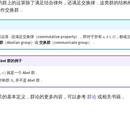
的群上的运算除了满足结合律外，还满足交换律．这类群的结构
也称作交换群．
果运算
还满足交换律（commutative property），即对于所有
，都成
⋅
𝑎
,
𝑏
∈
𝐺
⋅
a
,
b
∈
G
 群
（Abelian group）或
交换群
（communicate group）．
Abel 群的例子
就是一个 Abel 群．
,
+
)
+
)
对称群
并不是 Abel 群．
𝑆
S
n
𝑛
关的基本定义．群论的更多内容，可以参考
群论
或相关书籍．