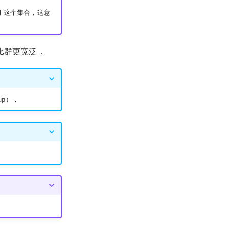
于这个集合，这意
比群更宽泛．
oup）．