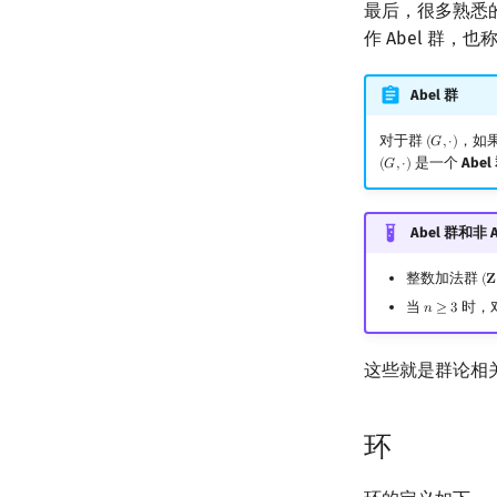
最后，很多熟悉
作 Abel 群，
Abel 群
对于群
，如
(
𝐺
,
⋅
)
(
G
,
⋅
)
是一个
Abel
(
𝐺
,
⋅
)
(
G
,
⋅
)
Abel 群和非 
整数加法群
(
𝐙
(
Z
,
当
时，
𝑛
≥
3
n
≥
3
这些就是群论相
环