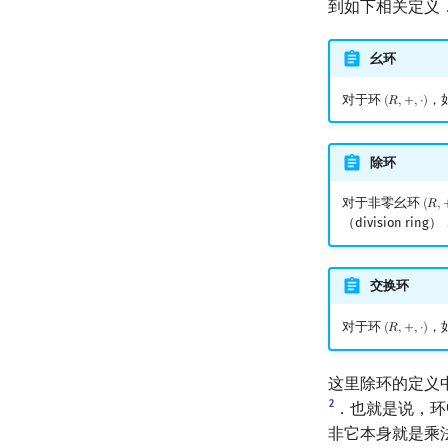
到如下相关定义
幺环
对于环
，
(
𝑅
,
+
,
⋅
)
(
R
,
+
,
⋅
)
除环
对于非零幺环
(
𝑅
,
(
R
,
+
,
⋅
（division ring）
交换环
对于环
，
(
𝑅
,
+
,
⋅
)
(
R
,
+
,
⋅
)
这里除环的定义
2
．也就是说，环
非它本身就是乘