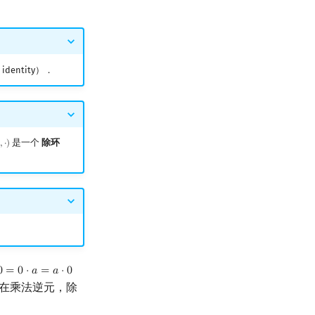
h identity）．
是一个
除环
+
,
⋅
)
．
0
=
0
⋅
𝑎
=
𝑎
⋅
0
0
=
0
⋅
a
=
a
⋅
0
在乘法逆元，除