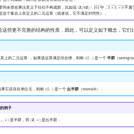
――
――
――
――
零同余类在乘法意义下往往不构成群．比如说
中，
不属
(
𝐙
/
6
𝐙
)
∖
{
0
}
2
×
3
=
0
(
Z
/
6
Z
)
∖
{
0
―
}
2
―
×
3
―
=
0
―
是这个集合上良定义的二元运算（或者说，它不满足封闭性）．
论这些更不完善的结构的性质．因此，可以定义如下概念，它们
其上的二元运算
，如果该运算满足结合律，则称
是一个
半群
（semigr
⋅
(
𝐺
,
⋅
)
⋅
(
G
,
⋅
)
如果它还存在单位元，则称
是一个
幺半群
（monoid）．
(
𝐺
,
⋅
)
(
G
,
⋅
)
的例子
是半群，而
是幺半群．

,
+
)
(
𝐙
,
×
)
+
,
+
)
(
Z
,
×
)
+