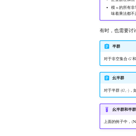
模
的所有非
𝑛
n
味着乘法都不
有时，也需要讨
半群
对于非空集合
和
𝐺
G
幺半群
对于半群
，
(
𝐺
,
⋅
)
(
G
,
⋅
)
幺半群和半群
上面的例子中，
(

(
N