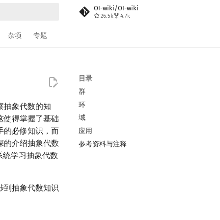
OI-wiki/OI-wiki
26.5k
4.7k
搜索
杂项
专题
目录
群
环
察抽象代数的知
域
这使得掌握了基础
手的必修知识，而
应用
深的介绍抽象代数
参考资料与注释
系统学习抽象代数
涉到抽象代数知识