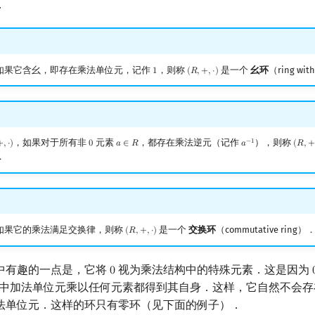
．
如果它含幺，即存在乘法单位元，记作
，则称
是一个
幺环
（ring wit
1
(
𝑅
,
+
,
⋅
)
1
(
R
,
+
,
⋅
)
，如果对于所有非
元素
，都存在乘法逆元（记作
），则称
−
1
+
,
⋅
)
0
𝑎
∈
𝑅
𝑎
(
𝑅
,
)
0
a
∈
R
a
−
1
(
R
,
+
,
⋅
)
．
如果它的乘法满足交换律，则称
是一个
交换环
（commutative ring）
(
𝑅
,
+
,
⋅
)
(
R
,
+
,
⋅
)
中有趣的一点是，它将
视为乘法结构中的特殊元素．这是因为
0
0
中加法单位元乘以任何元素都得到其自身．这样，它自然不会存
法单位元．这样的环只有零环（见下面的例子）．