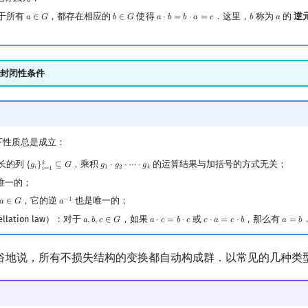
于所有
，都存在相应的
使得
．这里，
称为
的
逆
𝑎
∈
𝐺
𝑏
∈
𝐺
𝑎
⋅
𝑏
=
𝑏
⋅
𝑎
=
𝑒
𝑏
𝑎
a
∈
G
b
∈
G
a
⋅
b
=
b
⋅
a
=
e
b
a
封闭性条件
下性质总是成立：
长的列
，乘积
的运算结果与加括号的方式无关；
𝑘
{
𝑔
}
⊆
𝐺
𝑔
⋅
𝑔
⋅
⋯
⋅
𝑔
{
g
i
}
i
=
1
k
⊆
G
g
1
⋅
g
2
⋅
⋯
⋅
g
k
𝑖
1
2
𝑘
𝑖
=
1
唯一的；
，它的逆
也是唯一的；
−
1
𝑎
∈
𝐺
𝑎
a
∈
G
a
−
1
llation law）：对于
，如果
或
，那么有
𝑎
,
𝑏
,
𝑐
∈
𝐺
𝑎
⋅
𝑐
=
𝑏
⋅
𝑐
𝑐
⋅
𝑎
=
𝑐
⋅
𝑏
𝑎
=
𝑏
a
,
b
,
c
∈
G
a
⋅
c
=
b
⋅
c
c
⋅
a
=
c
⋅
b
a
=
b
俗地说，所有不损失结构的变换都自动构成群．以常见的几种类