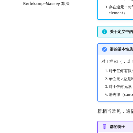
Berlekamp–Massey 算法
二次剩余
指数生成函数
图论计数
牛顿迭代法
存在逆元：对
阶 & 原根
element）．
离散对数
高次剩余 & 单位根
关于定义中的
数论分块
狄利克雷卷积
群的基本性质
莫比乌斯反演
杜教筛
对于群
，以
(
𝐺
,
⋅
)
(
G
,
⋅
)
Powerful Number 筛
对于任何有限
Min_25 筛
单位元
总是
𝑒
e
洲阁筛
对于任何元素
类欧几里德算法
消去律（cance
Meissel–Lehmer 算法
连分数
群相当常见．通
Stern–Brocot 树与 Farey 序列
二次域
群的例子
Pell 方程