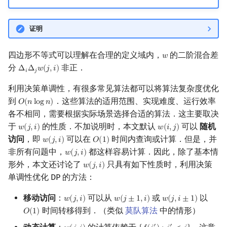
矩阵树定理
Min_25 筛
证明
LGV 引理
洲阁筛
四边形不等式可以理解在合理的定义域内，
的二阶混合差
𝑤
w
最大团搜索算法
类欧几里德算法
分
非正．
Δ
Δ
𝑤
(
𝑗
,
𝑖
)
Δ
i
Δ
j
w
(
j
,
i
)
𝑖
𝑗
支配树
Meissel–Lehmer 算法
利用决策单调性，有很多常见算法都可以将算法复杂度优化
到
．这些算法的适用范围、实现难度、运行效率
𝑂
(
𝑛
l
o
g
𝑛
)
O
(
n
log
n
)
图上随机游走
连分数
各不相同，需要根据实际场景选择合适的算法．这主要取决
于
的性质．不加说明时，本文默认
可以
随机
𝑤
(
𝑗
,
𝑖
)
𝑤
(
𝑖
,
𝑗
)
w
(
j
,
i
)
w
(
i
,
j
)
Stern–Brocot 树与 Farey
访问
，即
可以在
时间内查询或计算．但是，并
𝑤
(
𝑗
,
𝑖
)
𝑂
(
1
)
w
(
j
,
i
)
O
(
1
)
非所有问题中，
都这样容易计算．因此，除了基本情
𝑤
(
𝑗
,
𝑖
)
w
(
j
,
i
)
二次域
形外，本文还讨论了
只具有如下性质时，利用决策
𝑤
(
𝑗
,
𝑖
)
w
(
j
,
i
)
单调性优化 DP 的方法：
Pell 方程
移动访问
：
可以从
或
以
𝑤
(
𝑗
,
𝑖
)
𝑤
(
𝑗
±
1
,
𝑖
)
𝑤
(
𝑗
,
𝑖
±
1
)
w
(
j
,
i
)
w
(
j
±
1
,
i
)
w
(
j
,
i
±
1
)
时间转移得到．（类似
莫队算法
中的情形）
𝑂
(
1
)
O
(
1
)