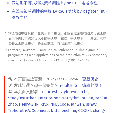
四边形不等式和决策单调性 by b6e0_ - 洛谷专栏
在线决策单调性的丐版 LARSCH 算法 by Register_int -
洛谷专栏
算法描述中提到的「更劣」和「更优」都应看做是在描述先比较函数
值大小再比较决策点大小的字典序．在这一字典序下，「更优」意味
着要么函数值更小，要么函数值一样但是决策点更小．
Larmore, Lawrence L., and Baruch Schieber. "On-line dynamic
programming with applications to the prediction of RNA secondary
structure." Journal of Algorithms 12, no. 3 (1991): 490-515.
本页面最近更新：
2026/1/7 08:56:54
，
更新历史
发现错误？想一起完善？
在 GitHub 上编辑此页！
本页面贡献者：
c-forrest
,
izlyforever
,
Ir1d
,
StudyingFather
,
Enter-tainer
,
Marcythm
,
ouuan
,
Yanjun-
Zhao
,
Henry-ZHR
,
ksyx
,
NFLSCode
,
ranwen
,
sshwy
,
Tiphereth-A
,
Xeonacid
,
billchenchina
,
CCXXXI
,
chang-