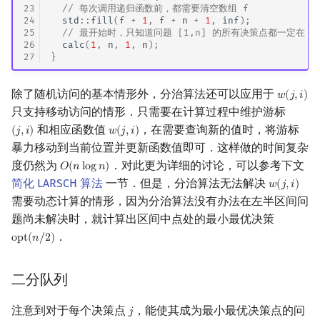
23
// 每次调用递归函数前，都需要清空数组 f
24
std
::
fill
(
f
+
1
,
f
+
n
+
1
,
inf
);
25
// 最开始时，只知道问题 [1,n] 的所有决策点都一定在 [1
26
calc
(
1
,
n
,
1
,
n
);
27
}
除了随机访问的基本情形外，分治算法还可以应用于
𝑤
(
𝑗
,
𝑖
)
w
(
j
,
i
)
只支持移动访问的情形．只需要在计算过程中维护游标
和相应函数值
，在需要查询新的值时，将游标
(
𝑗
,
𝑖
)
𝑤
(
𝑗
,
𝑖
)
(
j
,
i
)
w
(
j
,
i
)
暴力移动到当前位置并更新函数值即可．这样做的时间复杂
度仍然为
．对此更为详细的讨论，可以参考下文
𝑂
(
𝑛
l
o
g
𝑛
)
O
(
n
log
n
)
简化 LARSCH 算法
一节．但是，分治算法无法解决
𝑤
(
𝑗
,
𝑖
)
w
(
j
,
i
)
需要动态计算的情形，因为分治算法没有办法在左半区间问
题尚未解决时，就计算出区间中点处的最小最优决策
．
o
p
t
(
𝑛
/
2
)
opt
(
n
/
2
)
二分队列
注意到对于每个决策点
，能使其成为最小最优决策点的问
𝑗
j