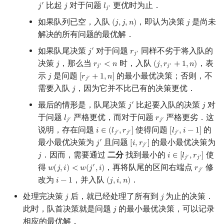
比起
对于问题
更优时为止．
′
𝑗
𝑗
𝑙
j
′
j
l
j
′
′
𝑗
如果队列已空，入队
，即认为决策
是尚未
(
𝑗
,
𝑗
,
𝑛
)
𝑗
(
j
,
j
,
n
)
j
解决的所有问题的最优解．
如果队尾决策
对于问题
同样不劣于将入队的
′
𝑗
𝑟
j
′
r
j
′
′
𝑗
决策
，那么当
时，入队
，表
𝑗
𝑟
<
𝑛
(
𝑗
,
𝑟
+
1
,
𝑛
)
j
r
j
′
<
n
(
j
,
r
j
′
+
1
,
n
)
′
′
𝑗
𝑗
示
是问题
的最小最优决策；否则，不
𝑗
[
𝑟
+
1
,
𝑛
]
j
[
r
j
′
+
1
,
n
]
′
𝑗
需要入队
，因为它并不比已有的决策更优．
𝑗
j
最后的情形是，队尾决策
比起要入队的决策
对
′
𝑗
𝑗
j
′
j
于问题
严格更优，而对于问题
严格更劣．这
𝑙
𝑟
l
j
′
r
j
′
′
′
𝑗
𝑗
说明，存在问题
使得问题
的
𝑖
∈
(
𝑙
,
𝑟
]
[
𝑙
,
𝑖
−
1
]
i
∈
(
l
j
′
,
r
j
′
]
[
l
j
′
,
i
−
1
]
′
′
′
𝑗
𝑗
𝑗
最小最优决策为
且问题
的最小最优决策为
′
𝑗
[
𝑖
,
𝑟
]
j
′
[
i
,
r
j
′
]
′
𝑗
．因而，需要通过
二分
找到最小的
使
𝑗
𝑖
∈
[
𝑙
,
𝑟
]
j
i
∈
[
l
j
′
,
r
j
′
]
′
′
𝑗
𝑗
得
，再将队尾的区间右端点
修
′
𝑤
(
𝑗
,
𝑖
)
<
𝑤
(
𝑗
,
𝑖
)
𝑟
w
(
j
,
i
)
<
w
(
j
′
,
i
)
r
j
′
′
𝑗
改为
，并入队
．
𝑖
−
1
(
𝑗
,
𝑖
,
𝑛
)
i
−
1
(
j
,
i
,
n
)
处理完决策
后，就已经处理了所有到
为止的决策．
𝑗
𝑗
j
j
此时，队首决策就是问题
的最小最优决策，可以记录
𝑗
j
相应的最优解．