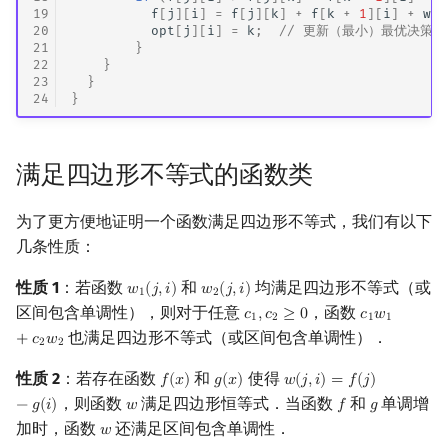
19
f
[
j
][
i
]
=
f
[
j
][
k
]
+
f
[
k
+
1
][
i
]
+
w
(
j
20
opt
[
j
][
i
]
=
k
;
// 更新（最小）最优决策点
21
}
22
}
23
}
24
}
满足四边形不等式的函数类
为了更方便地证明一个函数满足四边形不等式，我们有以下
几条性质：
性质 1
：若函数
和
均满足四边形不等式（或
𝑤
(
𝑗
,
𝑖
)
𝑤
(
𝑗
,
𝑖
)
w
1
(
j
,
i
)
w
2
(
j
,
i
)
1
2
区间包含单调性），则对于任意
，函数
𝑐
,
𝑐
≥
0
𝑐
𝑤
c
1
,
c
2
≥
0
c
1
w
1
+
c
2
w
2
1
2
1
1
也满足四边形不等式（或区间包含单调性）．
+
𝑐
𝑤
2
2
性质 2
：若存在函数
和
使得
𝑓
(
𝑥
)
𝑔
(
𝑥
)
𝑤
(
𝑗
,
𝑖
)
=
𝑓
(
𝑗
)
f
(
x
)
g
(
x
)
w
(
j
,
i
)
=
f
(
j
)
−
g
(
i
)
，则函数
满足四边形恒等式．当函数
和
单调增
−
𝑔
(
𝑖
)
𝑤
𝑓
𝑔
w
f
g
加时，函数
还满足区间包含单调性．
𝑤
w