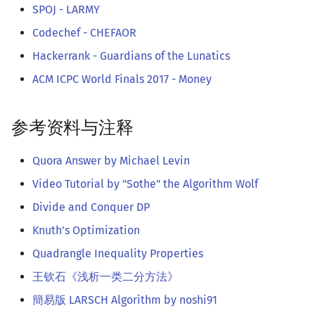
SPOJ - LARMY
Codechef - CHEFAOR
Hackerrank - Guardians of the Lunatics
ACM ICPC World Finals 2017 - Money
参考资料与注释
Quora Answer by Michael Levin
Video Tutorial by "Sothe" the Algorithm Wolf
Divide and Conquer DP
Knuth's Optimization
Quadrangle Inequality Properties
王钦石《浅析一类二分方法》
簡易版 LARSCH Algorithm by noshi91