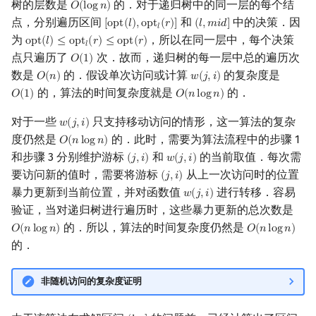
树的层数是
的．对于递归树中的同一层的每个结
𝑂
(
l
o
g
𝑛
)
O
(
log
n
)
点，分别遍历区间
和
中的决策．因
[
o
p
t
(
𝑙
)
,
o
p
t
(
𝑟
)
]
(
𝑙
,
𝑚
𝑖
𝑑
]
[
opt
(
l
)
,
opt
l
(
r
)
]
(
l
,
mid
]
𝑙
为
，所以在同一层中，每个决策
o
p
t
(
𝑙
)
≤
o
p
t
(
𝑟
)
≤
o
p
t
(
𝑟
)
opt
(
l
)
≤
opt
l
(
r
)
≤
opt
(
r
)
𝑙
点只遍历了
次．故而，递归树的每一层中总的遍历次
𝑂
(
1
)
O
(
1
)
数是
的．假设单次访问或计算
的复杂度是
𝑂
(
𝑛
)
𝑤
(
𝑗
,
𝑖
)
O
(
n
)
w
(
j
,
i
)
的，算法的时间复杂度就是
的．
𝑂
(
1
)
𝑂
(
𝑛
l
o
g
𝑛
)
O
(
1
)
O
(
n
log
n
)
对于一些
只支持移动访问的情形，这一算法的复杂
𝑤
(
𝑗
,
𝑖
)
w
(
j
,
i
)
度仍然是
的．此时，需要为算法流程中的步骤 1
𝑂
(
𝑛
l
o
g
𝑛
)
O
(
n
log
n
)
和步骤 3 分别维护游标
和
的当前取值．每次需
(
𝑗
,
𝑖
)
𝑤
(
𝑗
,
𝑖
)
(
j
,
i
)
w
(
j
,
i
)
要访问新的值时，需要将游标
从上一次访问时的位置
(
𝑗
,
𝑖
)
(
j
,
i
)
暴力更新到当前位置，并对函数值
进行转移．容易
𝑤
(
𝑗
,
𝑖
)
w
(
j
,
i
)
验证，当对递归树进行遍历时，这些暴力更新的总次数是
的．所以，算法的时间复杂度仍然是
𝑂
(
𝑛
l
o
g
𝑛
)
𝑂
(
𝑛
l
o
g
𝑛
)
O
(
n
log
n
)
O
(
n
log
n
)
的．
非随机访问的复杂度证明