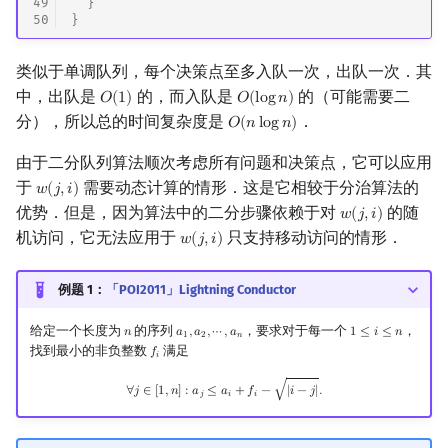
49
}
50
}
类似于单调队列，每个决策点至多入队一次，出队一次．其
中，出队是
的，而入队是
的（可能需要二
𝑂
(
1
)
𝑂
(
l
o
g
𝑛
)
O
(
1
)
O
(
log
n
)
分），所以总的时间复杂度是
．
𝑂
(
𝑛
l
o
g
𝑛
)
O
(
n
log
n
)
由于二分队列算法顺次考虑所有问题和决策点，它可以应用
于
需要动态计算的情形．这是它相较于分治算法的
𝑤
(
𝑗
,
𝑖
)
w
(
j
,
i
)
优势．但是，因为算法中的二分步骤依赖于对
的随
𝑤
(
𝑗
,
𝑖
)
w
(
j
,
i
)
机访问，它无法应用于
只支持移动访问的情形．
𝑤
(
𝑗
,
𝑖
)
w
(
j
,
i
)
例题 1：
「POI2011」Lightning Conductor
给定一个长度为
的序列
，要求对于每一个
，
𝑛
𝑎
,
𝑎
,
⋯
,
𝑎
1
≤
𝑖
≤
𝑛
n
a
1
,
a
2
,
⋯
,
a
n
1
≤
i
≤
n
1
2
𝑛
找到最小的非负整数
满足
𝑓
f
𝑖
∀
j
∈
[
1
,
n
]
:
a
j
≤
a
i
+
f
−
|
i
−
j
|
.
√
∀
𝑗
∈
[
1
,
𝑛
]
:
𝑎
≤
𝑎
+
𝑓
−
|
𝑖
−
𝑗
|
.
𝑗
𝑖
𝑖