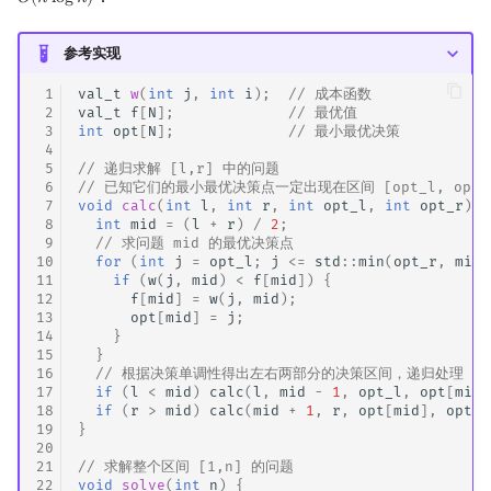
𝑂
(
𝑛
l
o
g
𝑛
)
O
(
n
log
n
)
参考实现
 1
val_t
w
(
int
j
,
int
i
);
// 成本函数
 2
val_t
f
[
N
];
// 最优值
 3
int
opt
[
N
];
// 最小最优决策
 4
 5
// 递归求解 [l,r] 中的问题
 6
// 已知它们的最小最优决策点一定出现在区间 [opt_l, opt_
 7
void
calc
(
int
l
,
int
r
,
int
opt_l
,
int
opt_r
)
{
 8
int
mid
=
(
l
+
r
)
/
2
;
 9
// 求问题 mid 的最优决策点
10
for
(
int
j
=
opt_l
;
j
<=
std
::
min
(
opt_r
,
mid
)
11
if
(
w
(
j
,
mid
)
<
f
[
mid
])
{
12
f
[
mid
]
=
w
(
j
,
mid
);
13
opt
[
mid
]
=
j
;
14
}
15
}
16
// 根据决策单调性得出左右两部分的决策区间，递归处理
17
if
(
l
<
mid
)
calc
(
l
,
mid
-
1
,
opt_l
,
opt
[
mid
]
18
if
(
r
>
mid
)
calc
(
mid
+
1
,
r
,
opt
[
mid
],
opt_r
19
}
20
21
// 求解整个区间 [1,n] 的问题
22
void
solve
(
int
n
)
{