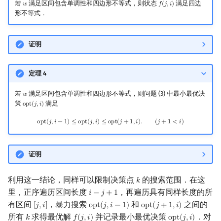
若
满足区间包含单调性和四边形不等式，则状态
满足四边
𝑤
𝑓
(
𝑗
,
𝑖
)
w
f
(
j
,
i
)
形不等式．
证明
定理 4
若
满足区间包含单调性和四边形不等式，则问题 (3) 中最小最优决
𝑤
w
策
满足
o
p
t
(
𝑗
,
𝑖
)
opt
(
j
,
i
)
opt
(
j
,
i
−
1
)
≤
opt
(
j
,
i
)
≤
opt
(
j
+
1
,
i
)
.
(
j
+
1
<
i
)
o
p
t
(
𝑗
,
𝑖
−
1
)
≤
o
p
t
(
𝑗
,
𝑖
)
≤
o
p
t
(
𝑗
+
1
,
𝑖
)
.
(
𝑗
+
1
<
𝑖
)
证明
利用这一结论，同样可以限制决策点
的搜索范围．在这
𝑘
k
里，正序遍历区间长度
，再遍历具有同样长度的所
𝑖
−
𝑗
+
1
i
−
j
+
1
有区间
，暴力搜索
和
之间的
[
𝑗
,
𝑖
]
o
p
t
(
𝑗
,
𝑖
−
1
)
o
p
t
(
𝑗
+
1
,
𝑖
)
[
j
,
i
]
opt
(
j
,
i
−
1
)
opt
(
j
+
1
,
i
)
所有
求得最优解
并记录最小最优决策
．对
𝑘
𝑓
(
𝑗
,
𝑖
)
o
p
t
(
𝑗
,
𝑖
)
k
f
(
j
,
i
)
opt
(
j
,
i
)