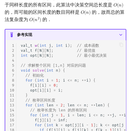
于同样长度的所有区间，此算法中决策空间总长度是
𝑂
(
𝑛
)
O
(
n
)
的，而可能的区间长度的数目同样是
的，故而总的算
𝑂
(
𝑛
)
O
(
n
)
法复杂度为
的．
2
𝑂
(
𝑛
)
O
(
n
2
)
参考实现
 1
val_t
w
(
int
j
,
int
i
);
// 成本函数
 2
val_t
f
[
N
][
N
];
// 最优值
 3
int
opt
[
N
][
N
];
// 最小最优决策
 4
 5
// 求解整个区间 [1,n] 对应的问题
 6
void
solve
(
int
n
)
{
 7
// 初始化
 8
for
(
int
i
=
1
;
i
<=
n
;
++
i
)
{
 9
f
[
i
][
i
]
=
0
;
10
opt
[
i
][
i
]
=
i
;
11
}
12
// 枚举区间长度
13
for
(
int
len
=
2
;
len
<=
n
;
++
len
)
{
14
// 枚举长度为 len 的所有区间
15
for
(
int
j
=
1
,
i
=
len
;
i
<=
n
;
++
j
,
++
i
)
16
f
[
j
][
i
]
=
inf
;
17
for
(
int
k
=
opt
[
j
][
i
-
1
];
k
<=
opt
[
j
+
18
if
(
f
[
j
][
i
]
>
f
[
j
][
k
]
+
f
[
k
+
1
][
i
]
+
w