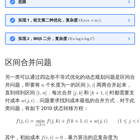
思路
实现 1，前文第二种优化，复杂度
𝑂
(
𝑛
(
𝑛
+
𝑚
)
)
O
(
n
(
n
+
m
)
)
实现 2，WQS 二分，复杂度
𝑂
(
𝑛
l
o
g
𝑛
l
o
g
𝐶
)
O
(
n
log
n
log
C
)
区间合并问题
另一类可以通过四边形不等式优化的动态规划问题是区间合
并问题，即要将
个长度为一的区间
两两合并起来，
𝑛
[
𝑖
,
𝑖
]
n
[
i
,
i
]
直到得到区间
．每次合并
和
时都需要支
[
1
,
𝑛
]
[
𝑗
,
𝑘
]
[
𝑘
+
1
,
𝑖
]
[
1
,
n
]
[
j
,
k
]
[
k
+
1
,
i
]
付成本
．问题要求找到成本最低的合并方式．对于此
𝑤
(
𝑗
,
𝑖
)
w
(
j
,
i
)
类问题，有如下 2D1D 状态转移方程：
(
3
)
f
(
j
,
i
)
=
min
j
≤
k
<
i
f
(
j
,
k
)
+
f
(
k
+
1
,
i
)
+
w
(
j
,
i
)
(
1
≤
j
<
i
≤
n
)
𝑓
(
𝑗
,
𝑖
)
=
m
i
n
𝑓
(
𝑗
,
𝑘
)
+
𝑓
(
𝑘
+
1
,
𝑖
)
+
𝑤
(
𝑗
,
𝑖
)
(
1
≤
𝑗
<
𝑖
𝑗
≤
𝑘
<
𝑖
其中，初始成本
．暴力算法的总复杂度为
𝑓
(
𝑖
,
𝑖
)
=
0
f
(
i
,
i
)
=
0