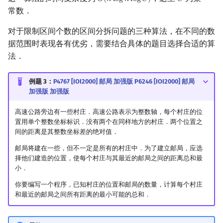
𝑂
(
𝑛
l
o
g
𝑛
l
o
g
𝐶
)
𝐶
O
(
n
log
n
log
C
)
C
常数．
对于限制区间个数的区间分拆问题的三种算法，在不同的数
据范围时表现各有优劣，需要结合具体的题目选择合适的算
法．
例题 3：
P4767 [IOI2000] 邮局 加强版
P6246 [IOI2000] 邮局
加强版 加强版
高速公路旁边有一些村庄．高速公路表示为整数轴，每个村庄的位
置用单个整数坐标标识．没有两个在同样地方的村庄．两个位置之
间的距离是其整数坐标差的绝对值．
邮局将建在一些，但不一定是所有的村庄中．为了建立邮局，应选
择他们建造的位置，使每个村庄与其最近的邮局之间的距离总和最
小．
你要编写一个程序，已知村庄的位置和邮局的数量，计算每个村庄
和最近的邮局之间所有距离的最小可能的总和．