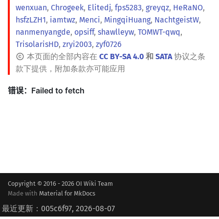
wenxuan
,
Chrogeek
,
Elitedj
,
fps5283
,
greyqz
,
HeRaNO
,
hsfzLZH1
,
iamtwz
,
Menci
,
MingqiHuang
,
NachtgeistW
,
nanmenyangde
,
opsiff
,
shawlleyw
,
TOMWT-qwq
,
TrisolarisHD
,
zryi2003
,
zyf0726
本页面的全部内容在
CC BY-SA 4.0
和
SATA
协议之条
款下提供，附加条款亦可能应用
Copyright © 2016 - 2026 OI Wiki Team
Made with
Material for MkDocs
最近更新：005c6f97, 2026-08-07