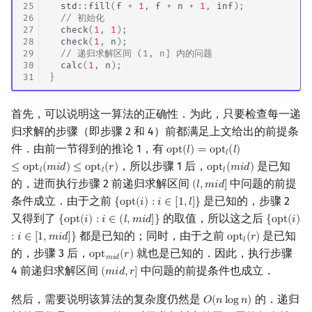
25
std
::
fill
(
f
+
1
,
f
+
n
+
1
,
inf
);
26
// 初始化
27
check
(
1
,
1
);
28
check
(
1
,
n
);
29
// 递归求解区间 (1, n] 内的问题
30
calc
(
1
,
n
);
31
}
首先，可以说明这一算法的正确性．为此，只要检查每一递
归求解的步骤（即步骤 2 和 4）前都满足上文给出的前提条
件．由前一节得到的推论 1，有
o
p
t
(
𝑙
)
=
o
p
t
(
𝑙
)
opt
(
l
)
=
opt
l
(
l
)
≤
opt
l
(
mid
)
≤
opt
l
𝑙
，所以步骤 1 后，
是已知
≤
o
p
t
(
𝑚
𝑖
𝑑
)
≤
o
p
t
(
𝑟
)
o
p
t
(
𝑚
𝑖
𝑑
)
opt
l
(
mid
)
𝑙
𝑙
𝑙
的，进而执行步骤 2 前递归求解区间
中问题的前提
(
𝑙
,
𝑚
𝑖
𝑑
]
(
l
,
mid
]
条件成立．由于之前
是已知的，步骤 2
{
o
p
t
(
𝑖
)
:
𝑖
∈
[
1
,
𝑙
]
}
{
opt
(
i
)
:
i
∈
[
1
,
l
]
}
又得到了
的取值，所以这之后
{
o
p
t
(
𝑖
)
:
𝑖
∈
(
𝑙
,
𝑚
𝑖
𝑑
]
}
{
o
p
t
(
𝑖
)
{
opt
(
i
)
:
i
∈
(
l
,
mid
]
}
{
opt
(
i
)
:
i
都是已知的；同时，由于之前
是已知
:
𝑖
∈
[
1
,
𝑚
𝑖
𝑑
]
}
o
p
t
(
𝑟
)
opt
l
(
r
)
𝑙
的，步骤 3 后，
就也是已知的．因此，执行步骤
o
p
t
(
𝑟
)
opt
mid
(
r
)
𝑚
𝑖
𝑑
4 前递归求解区间
中问题的前提条件也成立．
(
𝑚
𝑖
𝑑
,
𝑟
]
(
mid
,
r
]
然后，需要说明该算法的复杂度仍然是
的．递归
𝑂
(
𝑛
l
o
g
𝑛
)
O
(
n
log
n
)