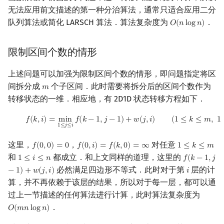
无法应用前文描述的第一种分治算法，通常只适合应用二分
队列算法或简化 LARSCH 算法．算法复杂度为
．
𝑂
(
𝑛
l
o
g
𝑛
)
O
(
n
log
n
)
限制区间个数的情形
上述问题可以加强为限制区间个数的情形，即问题指定将区
间拆分成
个子区间．此时需要将拆分后的区间个数作为
𝑚
m
转移状态的一维．相应地，有 2D1D 状态转移方程如下．
(
2
)
f
(
k
,
i
)
=
min
1
≤
j
≤
i
f
(
k
−
1
,
j
−
1
)
+
w
(
j
,
i
)
(
1
≤
k
≤
m
,
1
≤
i
≤
n
)
𝑓
(
𝑘
,
𝑖
)
=
m
i
n
𝑓
(
𝑘
−
1
,
𝑗
−
1
)
+
𝑤
(
𝑗
,
𝑖
)
(
1
≤
𝑘
≤
𝑚
,
1
1
≤
𝑗
≤
𝑖
这里，
，
对任意
𝑓
(
0
,
0
)
=
0
𝑓
(
0
,
𝑖
)
=
𝑓
(
𝑘
,
0
)
=
∞
1
≤
𝑘
≤
𝑚
f
(
0
,
0
)
=
0
f
(
0
,
i
)
=
f
(
k
,
0
)
=
∞
1
≤
k
≤
m
和
都成立．和上文同样的道理，这里的
1
≤
𝑖
≤
𝑛
𝑓
(
𝑘
−
1
,
𝑗
1
≤
i
≤
n
f
(
k
−
1
,
j
−
1
)
+
w
必然满足四边形不等式．此时对于第
层的计
−
1
)
+
𝑤
(
𝑗
,
𝑖
)
𝑖
i
算，并不再依赖于该层的结果，所以对于每一层，都可以通
过上一节描述的任何算法进行计算，此时算法复杂度为
．
𝑂
(
𝑚
𝑛
l
o
g
𝑛
)
O
(
m
n
log
n
)