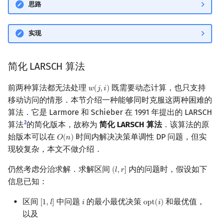
思路
实现
简化 LARSCH 算法
前两种算法都无法处理
既需要动态计算，也只支持
𝑤
(
𝑗
,
𝑖
)
w
(
j
,
i
)
移动访问的情形．本节介绍一种能够同时克服这两种困难的
算法．它是 Larmore 和 Schieber 在 1991 年提出的 LARSCH
2
算法
的简化版本，故称为
简化 LARSCH 算法
．该算法的原
始版本可以在
时间内解决决策单调性 DP 问题，但实
𝑂
(
𝑛
)
O
(
n
)
现较复杂，本文不做介绍．
仍然考虑分治求解．求解区间
内的问题时，假设如下
(
𝑙
,
𝑟
]
(
l
,
r
]
信息已知：
区间
中问题
的最小最优决策
和最优值，
[
1
,
𝑙
]
𝑖
o
p
t
(
𝑖
)
[
1
,
l
]
i
opt
(
i
)
以及