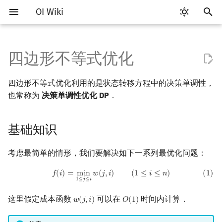
OI Wiki
键
入
四边形不等式优化
Getting Started
比赛相关简介
工具软件简介
语言基础简介
算法基础简介
搜索部分简介
基础知识
字符串部分简介
数学部分简介
数据结构部分简介
图论部分简介
计算几何部分简介
杂项简介
RMQ
OI 赛事与赛制
题型概述
读入、输出优化
Vim
评测工具简介
Testlib 简介
Hello, World!
C++ 标准库简介
类
复杂度简介
排序简介
后缀数组简介
数字系统简介
数论基础
多项式与生成函数简介
排列组合
线性代数简介
线性规划基础
基本概念
基本概念
博弈论简介
插值
并查集
堆简介
分块思想
线段树基础
二叉搜索树 & 平衡树
可持久化数据结构简介
线段树套线段树
Link Cut Tree
树基础
最短路
最小生成树
强连通分量
网络流简介
图匹配
离线算法简介
随机函数
以
四边形不等式优化利用的是状态转移方程中的决策单调性，
开
关于本项目
赛事
代码编辑工具
C++ 基础
复杂度
DFS（搜索）
字符串基础
布尔代数
栈
图论相关概念
二维计算几何基础
离散化
并查集应用
分治
ICPC/CCPC 赛事与赛制
交互题
分段打表
Emacs
Arbiter
通用
C++ 语法基础
STL 容器
命名空间
均摊复杂度
选择排序
最优原地后缀排序算法
进位制
模算术简介
代数基本定理
抽屉原理
向量
单纯形法
群论
条件概率与独立性
公平组合游戏
数值积分
并查集复杂度
二叉堆
块状数组
线段树合并 & 分裂
Treap
可持久化线段树
平衡树套线段树
全局平衡二叉树
树的直径
差分约束
最小树形图
双连通分量
最大流
二分图最大匹配
CDQ 分治
随机化技巧
也常称为
决策单调性优化 DP
．
始
如何参与
题型
评测工具
C++ 标准库
枚举
BFS（搜索）
标准库
数字系统
队列
图的存储
三维计算几何基础
双指针
括号序列
二分队列
常见错误
VS Code
Cena
Generator
变量
STL 算法
值类别
冒泡排序
平衡三进制
素数
快速傅里叶变换
容斥原理
内积和外积
环论
随机变量
零和游戏
高斯消元
配对堆
块状链表
李超线段树
Splay 树
可持久化块状数组
线段树套平衡树
Euler Tour Tree
树的中心
k 短路
最小直径生成树
割点和桥
最小割
二分图最大权匹配
整体二分
爬山算法
搜
基础知识
OI Wiki 不是什么
学习路线
命令行
C++ 进阶
模拟
双向搜索
字符串匹配
位操作
链表
DFS（图论）
距离
离线算法
线段树与离线询问
简化 LARSCH 算法
常见技巧
Atom
CCR Plus
Validator
运算
bitset
重载运算符
插入排序
格雷码
最大公约数
快速数论变换
斐波那契数列
矩阵
域论
随机变量的数字特征
非公平组合游戏
牛顿迭代法
左偏树
树分块
猫树
WBLT
可持久化平衡树
树状数组套权值线段树
Top Tree
树的重心
同余最短路
圆方树
费用流
一般图最大匹配
莫队算法
模拟退火
索
考虑最简单的情形，我们要解决如下一系列最优化问题：
格式手册
学习资源
命令行编译与调试
C++ 与其他常用语言的区别
递归 & 分治
启发式搜索
区间分拆问题
字符串哈希
二进制集合操作
哈希表
BFS（图论）
Pick 定理
分数规划
Eclipse
Lemon
Interactor
流程控制语句
string
引用
计数排序
欧拉函数
快速沃尔什变换
错位排列
初等变换
Schreier–Sims 算法
概率不等式
Sqrt Tree
区间最值操作 & 区间历史
替罪羊树
可持久化字典树
分块套树状数组
最近公共祖先
点/边连通度
上下界网络流
一般图最大权匹配
(
1
)
f
(
i
)
=
min
1
≤
j
≤
i
w
(
j
,
i
)
(
1
≤
i
≤
n
)
𝑓
(
𝑖
)
=
m
i
n
𝑤
(
𝑗
,
𝑖
)
(
1
≤
𝑖
≤
𝑛
)
(
1
)
值
1
≤
𝑗
≤
𝑖
数学符号表
技巧
编译器
Pascal 转 C++ 急救
贪心
A*
字典树 (Trie)
高精度计算
并查集
树上问题
三角剖分
随机化
限制区间个数的情形
Notepad++
Checker
高级数据类型
pair
常量
基数排序
筛法
Chirp Z 变换
卡特兰数
行列式
笛卡尔树
可持久化可并堆
树链剖分
Stoer–Wagner 算法
稳定匹配
这里假定成本函数
可以在
时间内计算．
𝑤
(
𝑗
,
𝑖
)
𝑂
(
1
)
Kinetic Tournament Tree
w
(
j
,
i
)
O
(
1
)
F.A.Q.
出题
WSL (Windows 10)
Python 速成
排序
迭代加深搜索
区间合并问题
前缀函数与 KMP 算法
快速幂
堆
有向无环图
凸包
悬线法
Kate
函数
新版 C++ 特性
快速排序
分解质因数
多项式牛顿迭代
斯特林数
线性空间
Size Balanced Tree
树上启发式合并