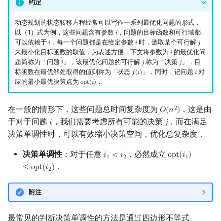
约定
镜像站列表
Special Judge
Java 速成
前缀和 & 差分
IDA*
满足四边形不等式的函数类
Boyer–Moore 算法
置换和排列
块状数据结构
拓扑排序
扫描线
有限状态自动机
Dev-C++
文件操作
Lambda 表达式
归并排序
裴蜀定理 & 一次不定方程
多项式多点求值|快速插值
贝尔数
线性基
AVL 树
虚树
动态规划的状态转移方程经常可以写作一系列最优化问题的形式．
以（1）式为例，这些问题含有参数
，问题的目标函数和可行域都
𝑖
i
致谢
Testlib
Java 进阶
二分
回溯法
习题
Z 函数（扩展 KMP）
弧度制与坐标系
单调栈
最短路问题
旋转卡壳
计算理论基础
CLion
pb_ds
堆排序
费马小定理 & 欧拉定理
多项式初等函数
伯努利数
线性映射
红黑树
树分治
可以依赖于
．每一个问题都是在给定参数
时，选取某个可行解
𝑖
𝑖
𝑗
i
i
j
来最小化目标函数的取值．为表述方便，下文将参数为
的最优化问
𝑖
i
题简称为「问题
」，该最优化问题的可行解
称为「决策
」，目
Polygon
倍增
Dancing Links
参考资料与注释
AC 自动机
复数
单调队列
生成树问题
半平面交
字节顺序
Geany
编译优化
桶排序
模逆元
常系数齐次线性递推
Entringer Number
特征多项式
左偏红黑树
动态树分治
𝑖
𝑗
𝑗
i
j
j
标函数在最优解处取得的值则称为「状态
」．同时，记问题
对
𝑓
(
𝑖
)
𝑖
f
(
i
)
i
应的最小最优决策点为
．
o
p
t
(
𝑖
)
opt
(
i
)
OJ 工具
构造
Alpha–Beta 剪枝
后缀数组 (SA)
数论
ST 表
斯坦纳树
平面最近点对
约瑟夫问题
Xcode
希尔排序
线性同余方程
多项式平移|连续点值平移
Eulerian Number
对角化
AA 树
AHU 算法
在一般的情形下，这些问题总时间复杂度为
．这是由
2
𝑂
(
𝑛
)
O
(
n
2
)
LaTeX 入门
优化
后缀自动机 (SAM)
多项式与生成函数
树状数组
拆点
随机增量法
表达式求值
GUIDE
锦标赛排序
中国剩余定理
符号化方法
分拆数
Jordan标准型
树哈希
于对于问题
，我们需要考虑所有可能的决策
．而在满足
𝑖
𝑗
i
j
决策单调性时，可以有效缩小决策空间，优化总复杂度．
Git
后缀平衡树
组合数学
线段树
连通性相关
反演变换
在一台机器上规划任务
Sublime Text
Tim 排序
升幂引理
Lagrange 反演
范德蒙德卷积
树上随机游走
决策单调性
：对于任意
，必然成立
𝑖
<
𝑖
o
p
t
(
𝑖
)
i
1
<
i
2
opt
(
i
1
)
≤
opt
(
i
2
)
1
2
1
广义后缀自动机
线性代数
划分树
环计数问题
计算几何杂项
主元素问题
CP Editor
排序相关 STL
阶乘取模
形式幂级数复合|复合逆
Pólya 计数
．
≤
o
p
t
(
𝑖
)
2
后缀树
线性规划
二叉搜索树 & 平衡树
最小环
Garsia–Wachs 算法
Code::Blocks
排序应用
卢卡斯定理
普通生成函数
图论计数
附注
Manacher
抽象代数
跳表
2-SAT
15-puzzle
同余方程
指数生成函数
最常见的判断决策单调性的方法是通过四边形不等式