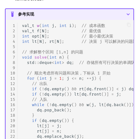
参考实现
 1
val_t
w
(
int
j
,
int
i
);
// 成本函数
 2
val_t
f
[
N
];
// 最优值
 3
int
opt
[
N
];
// 最小最优决策
 4
int
lt
[
N
],
rt
[
N
];
// 决策 j 可以解决的问题区间 
 5
 6
// 求解整个区间 [1,n] 的问题
 7
void
solve
(
int
n
)
{
 8
std
::
deque
<
int
>
dq
;
// 存储所有可行决策的单调队
 9
10
// 顺次考虑所有问题和决策，下标从 1 开始
11
for
(
int
j
=
1
;
j
<=
n
;
++
j
)
{
12
// 出队
13
if
(
!
dq
.
empty
()
&&
rt
[
dq
.
front
()]
<
j
)
dq
.
p
14
if
(
!
dq
.
empty
())
lt
[
dq
.
front
()]
=
j
;
15
// 入队
16
while
(
!
dq
.
empty
()
&&
w
(
j
,
lt
[
dq
.
back
()])
<
17
dq
.
pop_back
();
18
}
19
if
(
dq
.
empty
())
{
20
lt
[
j
]
=
j
;
21
rt
[
j
]
=
n
;
22
dq
.
emplace_back
(
j
);