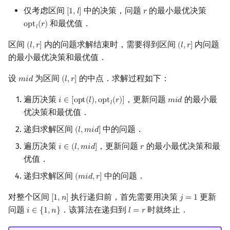
仅考虑区间
中的决策，问题
的最小最优决策
[
1
,
𝑙
]
𝑟
[
1
,
l
]
r
和最优值．
o
p
t
(
𝑟
)
opt
l
(
r
)
𝑙
区间
内的问题求解结束时，需要得到区间
内问题
(
𝑙
,
𝑟
]
(
𝑙
,
𝑟
]
(
l
,
r
]
(
l
,
r
]
的最小最优决策和最优值．
设
为区间
的中点．求解过程如下：
𝑚
𝑖
𝑑
(
𝑙
,
𝑟
]
mid
(
l
,
r
]
遍历决策
，更新问题
的最小最
𝑖
∈
[
o
p
t
(
𝑙
)
,
o
p
t
(
𝑟
)
]
𝑚
𝑖
𝑑
i
∈
[
opt
(
l
)
,
opt
l
(
r
)
]
mid
𝑙
优决策和最优值．
递归求解区间
中的问题．
(
𝑙
,
𝑚
𝑖
𝑑
]
(
l
,
mid
]
遍历决策
，更新问题
的最小最优决策和最
𝑖
∈
(
𝑙
,
𝑚
𝑖
𝑑
]
𝑟
i
∈
(
l
,
mid
]
r
优值．
递归求解区间
中的问题．
(
𝑚
𝑖
𝑑
,
𝑟
]
(
mid
,
r
]
对整个区间
执行递归前，首先需要用决策
更新
[
1
,
𝑛
]
𝑗
=
1
[
1
,
n
]
j
=
1
问题
．该算法在递归到
时就终止．
𝑖
∈
{
1
,
𝑛
}
𝑙
=
𝑟
i
∈
{
1
,
n
}
l
=
r