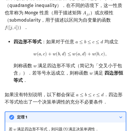
（quadrangle inequality）．在不同的语境下，这一性质
回文树
概率论
可持久化数据结构
欧拉图
Kahan 求和
二次剩余
也常称为 Monge 性质（用于描述矩阵
）或次模性
𝐴
A
j
,
i
𝑗
,
𝑖
（submodularity，用于描述以区间为自变量的函数
序列自动机
博弈论
树套树
哈密顿图
珂朵莉树/颜色段均摊
阶 & 原根
）．
𝑓
(
[
𝑗
,
𝑖
]
)
f
(
[
j
,
i
]
)
最小表示法
数值算法
K-D Tree
二分图
空间优化简介
离散对数
四边形不等式
：如果对于任意
均成立
𝑎
≤
𝑏
≤
𝑐
≤
𝑑
a
≤
b
≤
c
≤
d
Lyndon 分解
序理论
动态树
平面图
高次剩余 & 单位根
w
(
a
,
c
)
+
w
(
b
,
d
)
≤
w
(
a
,
d
)
+
w
(
b
,
c
)
,
𝑤
(
𝑎
,
𝑐
)
+
𝑤
(
𝑏
,
𝑑
)
≤
𝑤
(
𝑎
,
𝑑
)
+
𝑤
(
𝑏
,
𝑐
)
,
Main–Lorentz 算法
杨氏矩阵
析合树
弦图
数论分块
则称函数
满足四边形不等式（简记为「交叉小于包
𝑤
w
含」）．若等号永远成立，则称函数
满足
四边形恒
𝑤
w
拟阵
PQ 树
图的着色
狄利克雷卷积
等式
．
Berlekamp–Massey 算法
手指树
网络流
莫比乌斯反演
如果没有特别说明，以下都会保证
．四边形
𝑎
≤
𝑏
≤
𝑐
≤
𝑑
a
≤
b
≤
c
≤
d
不等式给出了一个决策单调性的充分不必要条件．
霍夫曼树
图的匹配
杜教筛
定理 1
Prüfer 序列
Powerful Number 筛
若
满足四边形不等式，则问题 (1) 满足决策单调性．
𝑤
w