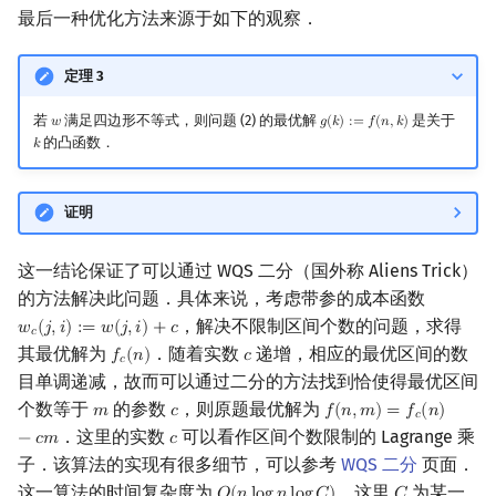
最后一种优化方法来源于如下的观察．
定理 3
若
满足四边形不等式，则问题 (2) 的最优解
是关于
𝑤
𝑔
(
𝑘
)
:
=
𝑓
(
𝑛
,
𝑘
)
w
g
(
k
)
:=
f
(
n
,
k
)
的凸函数．
𝑘
k
证明
这一结论保证了可以通过 WQS 二分（国外称 Aliens Trick）
的方法解决此问题．具体来说，考虑带参的成本函数
，解决不限制区间个数的问题，求得
𝑤
(
𝑗
,
𝑖
)
:
=
𝑤
(
𝑗
,
𝑖
)
+
𝑐
w
c
(
j
,
i
)
:=
w
(
j
,
i
)
+
c
𝑐
其最优解为
．随着实数
递增，相应的最优区间的数
𝑓
(
𝑛
)
𝑐
f
c
(
n
)
c
𝑐
目单调递减，故而可以通过二分的方法找到恰使得最优区间
个数等于
的参数
，则原题最优解为
𝑚
𝑐
𝑓
(
𝑛
,
𝑚
)
=
𝑓
(
𝑛
)
m
c
f
(
n
,
m
)
=
f
c
(
n
)
−
c
m
𝑐
．这里的实数
可以看作区间个数限制的 Lagrange 乘
−
𝑐
𝑚
𝑐
c
子．该算法的实现有很多细节，可以参考
WQS 二分
页面．
这一算法的时间复杂度为
，这里
为某一