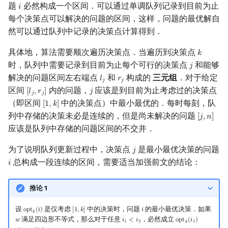
题
必然构成一个区间．可以通过单调队列记录到目前为止
𝑖
i
每个决策点可以解决的问题的区间，这样，问题的最优解自
然可以通过队列中记录的决策点计算得到．
具体地，算法需要顺次遍历决策点．当遍历到决策点
𝑘
k
时，队列中需要记录到目前为止每个可行的决策点
和能够
𝑗
j
解决的问题区间左右端点
和
构成的
三元组
．对于给定
𝑙
𝑟
l
j
r
j
𝑗
𝑗
区间
内的问题，
应该是到目前为止考虑过的决策点
[
𝑙
,
𝑟
]
𝑗
[
l
j
,
r
j
]
j
𝑗
𝑗
（即区间
中的决策点）中最小最优的．每时每刻，队
[
1
,
𝑘
]
[
1
,
k
]
列中存储的决策未必是连续的，但是尚未解决的问题
[
𝑗
,
𝑛
]
[
j
,
n
]
应该是队列中存储的问题区间的不交并．
为了说明队列更新过程中，决策点
是最小最优决策的问题
𝑗
j
总构成一段连续的区间，需要适当加强前文的结论：
𝑖
i
推论 1
设
是仅考虑
中的决策时，问题
的最小最优决策．如果
o
p
t
(
𝑖
)
[
1
,
𝑘
]
𝑖
opt
k
(
i
)
[
1
,
k
]
i
𝑘
满足四边形不等式，那么对于任意
，必然成立
𝑤
𝑖
<
𝑖
o
p
t
(
𝑖
)
w
i
1
<
i
2
opt
k
(
i
1
)
≤
opt
k
(
i
2
)
1
2
1
𝑘