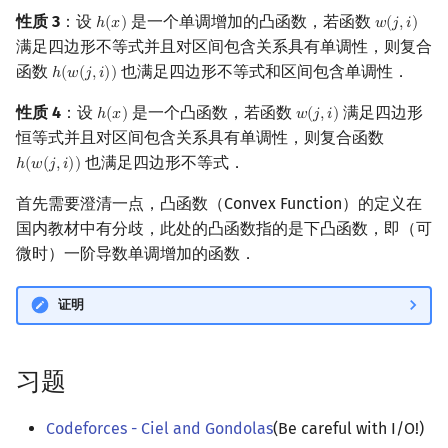
性质 3
：设
是一个单调增加的凸函数，若函数
ℎ
(
𝑥
)
𝑤
(
𝑗
,
𝑖
)
h
(
x
)
w
(
j
,
i
)
满足四边形不等式并且对区间包含关系具有单调性，则复合
函数
也满足四边形不等式和区间包含单调性．
ℎ
(
𝑤
(
𝑗
,
𝑖
)
)
h
(
w
(
j
,
i
)
)
性质 4
：设
是一个凸函数，若函数
满足四边形
ℎ
(
𝑥
)
𝑤
(
𝑗
,
𝑖
)
h
(
x
)
w
(
j
,
i
)
恒等式并且对区间包含关系具有单调性，则复合函数
也满足四边形不等式．
ℎ
(
𝑤
(
𝑗
,
𝑖
)
)
h
(
w
(
j
,
i
)
)
首先需要澄清一点，凸函数（Convex Function）的定义在
国内教材中有分歧，此处的凸函数指的是下凸函数，即（可
微时）一阶导数单调增加的函数．
证明
习题
Codeforces - Ciel and Gondolas
(Be careful with I/O!)