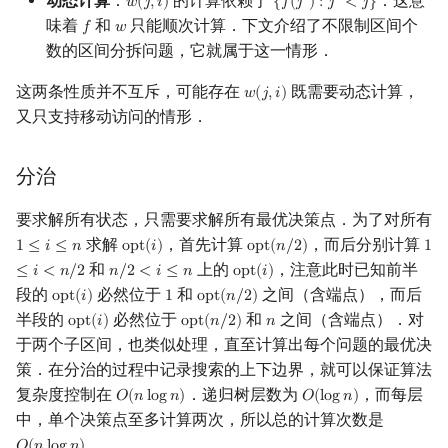
动态计算
：
的计算依赖于
．这意
′
′
𝑤
(
𝑗
,
𝑖
)
{
𝑓
(
𝑗
)
:
𝑗
<
𝑗
}
w
(
j
,
i
)
{
f
(
j
′
)
:
j
′
<
j
}
味着
和
只能顺次计算．下文介绍了不限制区间个
𝑓
𝑤
f
w
数的区间分拆问题，它就属于这一情形．
这两条性质并不互斥，可能存在
既需要动态计算，
𝑤
(
𝑗
,
𝑖
)
w
(
j
,
i
)
又只支持移动访问的情形．
分治
要求解所有状态，只需要求解所有最优决策点．为了对所有
求解
，首先计算
，而后分别计算
1
≤
𝑖
≤
𝑛
o
p
t
(
𝑖
)
o
p
t
(
𝑛
/
2
)
1
1
≤
i
≤
n
opt
(
i
)
opt
(
n
/
2
)
1
≤
i
和
上的
，注意此时已知前半
≤
𝑖
<
𝑛
/
2
𝑛
/
2
<
𝑖
≤
𝑛
o
p
t
(
𝑖
)
n
/
2
<
i
≤
n
opt
(
i
)
段的
必然位于
和
之间（含端点），而后
o
p
t
(
𝑖
)
1
o
p
t
(
𝑛
/
2
)
opt
(
i
)
1
opt
(
n
/
2
)
半段的
必然位于
和
之间（含端点）．对
o
p
t
(
𝑖
)
o
p
t
(
𝑛
/
2
)
𝑛
opt
(
i
)
opt
(
n
/
2
)
n
于两个子区间，也类似处理，直至计算出每个问题的最优决
策．在分治的过程中记录搜索的上下边界，就可以保证算法
复杂度控制在
．递归树层数为
，而每层
𝑂
(
𝑛
l
o
g
𝑛
)
𝑂
(
l
o
g
𝑛
)
O
(
n
log
n
)
O
(
log
n
)
中，单个决策点至多计算两次，所以总的计算次数是
．