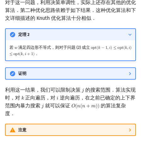
对于这一问题，利用决策单调性，实际上还存在其他的优化
算法．第二种优化思路依赖于如下结果．这种优化算法和下
文详细描述的 Knuth 优化算法十分相似．
定理 2
若
满足四边形不等式，则对于问题 (2) 成立
𝑤
o
p
t
(
𝑘
−
1
,
𝑖
)
≤
o
p
t
(
𝑘
,
𝑖
)
w
opt
(
k
−
1
,
i
)
≤
opt
(
k
,
i
)
≤
opt
(
k
,
i
+
1
．
≤
o
p
t
(
𝑘
,
𝑖
+
1
)
证明
利用这一结果，我们可以限制决策
的搜索范围．算法实现
𝑗
j
时，对
正向遍历，对
逆向遍历，在之前已确定的上下界
𝑘
𝑖
k
i
范围内暴力搜索
就可以保证
的算法复杂
𝑗
𝑂
(
𝑛
(
𝑛
+
𝑚
)
)
j
O
(
n
(
n
+
m
)
)
度．
注意