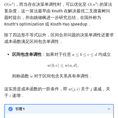
，而当存在决策单调性时，可以优化至
的算法
3
2
𝑂
(
𝑛
)
𝑂
(
𝑛
)
O
(
n
3
)
O
(
n
2
)
复杂度．这一算法最早由 Knuth 在解决最优二叉搜索树问
题时提出，并由姚储枫进一步研究总结，在国外称为
Knuth's optimization 或 Knuth-Yao speedup．
除了四边形不等式以外，区间合并问题的决策单调性还要求
成本函数满足区间包含单调性．
区间包含单调性
：如果对于任意
均成立
𝑎
≤
𝑏
≤
𝑐
≤
𝑑
a
≤
b
≤
c
≤
d
w
(
b
,
c
)
≤
w
(
a
,
d
)
,
𝑤
(
𝑏
,
𝑐
)
≤
𝑤
(
𝑎
,
𝑑
)
,
则称函数
对于区间包含关系具有单调性．
𝑤
w
这实质是成本函数的一阶条件，即
关于
递减，关
𝑤
(
𝑗
,
𝑖
)
𝑗
w
(
j
,
i
)
j
于
递增．
𝑖
i
引理 1