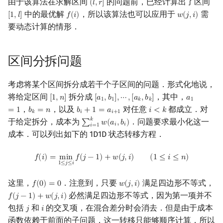
由于该算法在求解区间
的问题前，已经计算出了区间
(
𝑙
,
𝑟
]
(
l
,
r
]
中的最优解
，所以该算法也可以应用于
需
[
1
,
𝑙
]
𝑓
(
𝑖
)
𝑤
(
𝑗
,
𝑖
)
[
1
,
l
]
f
(
i
)
w
(
j
,
i
)
要动态计算的情形．
区间分拆问题
考虑将某个区间拆分成若干个子区间的问题．形式化地说，
将给定区间
拆分成
，其中，
[
1
,
𝑛
]
[
𝑎
,
𝑏
]
,
⋯
,
[
𝑎
,
𝑏
]
𝑎
[
1
,
n
]
[
a
1
,
b
1
]
,
⋯
,
[
a
k
,
b
k
]
a
1
=
1
1
1
𝑘
𝑘
1
，
，以及
对任意
都成立．对
=
1
𝑏
=
𝑛
𝑏
+
1
=
𝑎
𝑖
<
𝑘
b
k
=
n
b
i
+
1
=
a
i
+
1
i
<
k
𝑘
𝑖
𝑖
+
1
𝑘
于给定拆分，成本为
．问题要求最小化这一
∑
𝑤
(
𝑎
,
𝑏
)
∑
i
=
1
k
w
(
a
i
,
b
i
)
𝑖
𝑖
𝑖
=
1
成本．可以列出如下的 1D1D 状态转移方程．
f
(
i
)
=
min
1
≤
j
≤
i
f
(
j
−
1
)
+
w
(
j
,
i
)
(
1
≤
i
≤
n
)
𝑓
(
𝑖
)
=
m
i
n
𝑓
(
𝑗
−
1
)
+
𝑤
(
𝑗
,
𝑖
)
(
1
≤
𝑖
≤
𝑛
)
1
≤
𝑗
≤
𝑖
这里，
．注意到，只要
满足四边形不等式，
𝑓
(
0
)
=
0
𝑤
(
𝑗
,
𝑖
)
f
(
0
)
=
0
w
(
j
,
i
)
必然满足四边形不等式，因为第一项并不
𝑓
(
𝑗
−
1
)
+
𝑤
(
𝑗
,
𝑖
)
f
(
j
−
1
)
+
w
(
j
,
i
)
包括
和
的交叉项，在混合差分时会消去．但是由于成本
𝑗
𝑖
j
i
函数依赖于前面的子问题，这一转移只能够顺序计算，所以