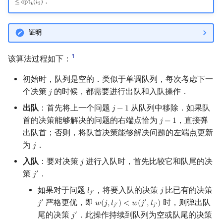
．
≤
o
p
t
(
𝑖
)
2
𝑘
证明
1
该算法过程如下：
初始时，队列是空的．类似于单调队列，每次考虑下一
个决策
的时候，都需要进行出队和入队操作．
𝑗
j
出队
：首先将上一个问题
从队列中移除．如果队
𝑗
−
1
j
−
1
首的决策能够解决的问题的右端点恰为
，直接弹
𝑗
−
1
j
−
1
出队首；否则，将队首决策能够解决问题的左端点更新
为
．
𝑗
j
入队
：要对决策
进行入队时，首先比较它和队尾的决
𝑗
j
策
．
′
𝑗
j
′
如果对于问题
，将要入队的决策
比已有的决策
𝑙
𝑗
l
j
′
j
′
𝑗
严格更优，即
时，则弹出队
′
′
𝑗
𝑤
(
𝑗
,
𝑙
)
<
𝑤
(
𝑗
,
𝑙
)
j
′
w
(
j
,
l
j
′
)
<
w
(
j
′
,
l
j
′
)
′
′
𝑗
𝑗
尾的决策
．此操作持续到队列为空或队尾的决策
′
𝑗
j
′