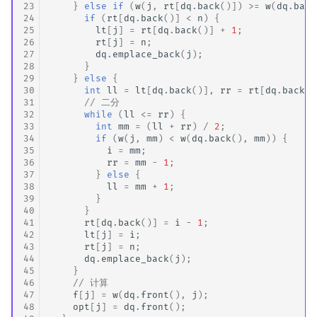
23
}
else
if
(
w
(
j
,
rt
[
dq
.
back
()])
>=
w
(
dq
.
back
24
if
(
rt
[
dq
.
back
()]
<
n
)
{
25
lt
[
j
]
=
rt
[
dq
.
back
()]
+
1
;
26
rt
[
j
]
=
n
;
27
dq
.
emplace_back
(
j
);
28
}
29
}
else
{
30
int
ll
=
lt
[
dq
.
back
()],
rr
=
rt
[
dq
.
back
()
31
// 二分
32
while
(
ll
<=
rr
)
{
33
int
mm
=
(
ll
+
rr
)
/
2
;
34
if
(
w
(
j
,
mm
)
<
w
(
dq
.
back
(),
mm
))
{
35
i
=
mm
;
36
rr
=
mm
-
1
;
37
}
else
{
38
ll
=
mm
+
1
;
39
}
40
}
41
rt
[
dq
.
back
()]
=
i
-
1
;
42
lt
[
j
]
=
i
;
43
rt
[
j
]
=
n
;
44
dq
.
emplace_back
(
j
);
45
}
46
// 计算
47
f
[
j
]
=
w
(
dq
.
front
(),
j
);
48
opt
[
j
]
=
dq
.
front
();