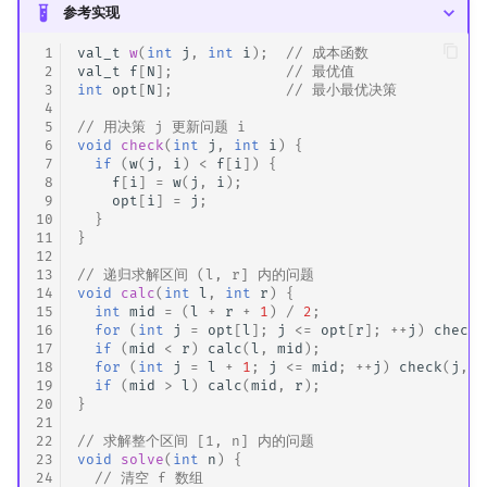
参考实现
 1
val_t
w
(
int
j
,
int
i
);
// 成本函数
 2
val_t
f
[
N
];
// 最优值
 3
int
opt
[
N
];
// 最小最优决策
 4
 5
// 用决策 j 更新问题 i
 6
void
check
(
int
j
,
int
i
)
{
 7
if
(
w
(
j
,
i
)
<
f
[
i
])
{
 8
f
[
i
]
=
w
(
j
,
i
);
 9
opt
[
i
]
=
j
;
10
}
11
}
12
13
// 递归求解区间 (l, r] 内的问题
14
void
calc
(
int
l
,
int
r
)
{
15
int
mid
=
(
l
+
r
+
1
)
/
2
;
16
for
(
int
j
=
opt
[
l
];
j
<=
opt
[
r
];
++
j
)
check
(
17
if
(
mid
<
r
)
calc
(
l
,
mid
);
18
for
(
int
j
=
l
+
1
;
j
<=
mid
;
++
j
)
check
(
j
,
r
19
if
(
mid
>
l
)
calc
(
mid
,
r
);
20
}
21
22
// 求解整个区间 [1, n] 内的问题
23
void
solve
(
int
n
)
{
24
// 清空 f 数组