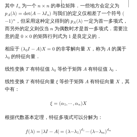
∣
∣
其中
为一个
的单位矩阵．一些地方会定义为
𝐼
𝑛
×
𝑛
I
n
n
×
n
𝑛
与我们的定义仅相差了一个符号
𝑝
(
𝜆
)
=
d
e
t
(
𝐴
−
𝜆
𝐼
)
(
p
A
(
λ
)
=
det
(
A
−
λ
I
n
)
(
−
1
)
n
𝑛
𝐴
，但采用这种定义得到的
一定为首一多项式，
𝑛
−
1
)
𝑝
(
𝜆
)
p
A
(
λ
)
𝐴
而另外的定义则仅当
为偶数时才是首一多项式．需要注
𝑛
n
意的是
的矩阵行列式为
是良定义的．
0
×
0
1
0
×
0
1
相应于
的非零解向量
，称为
的属于
(
𝜆
𝐼
−
𝐴
)
𝑋
=
0
𝑋
𝐴
(
λ
0
I
−
A
)
X
=
0
X
A
0
的特征向量．
𝜆
λ
0
0
线性变换
有特征值
等价于矩阵
有特征值
．
𝑇
𝜆
𝐴
𝜆
T
λ
0
A
λ
0
0
0
线性变换
有特征向量
等价于矩阵
有特征向量
，其
𝑇
𝜉
𝐴
𝑋
T
ξ
A
X
中有：
ξ
=
(
α
1
,
⋯
,
α
n
)
X
𝜉
=
(
𝛼
,
⋯
,
𝛼
)
𝑋
1
𝑛
根据代数基本定理，特征多项式可以分解为：
f
(
λ
)
=
|
λ
I
−
A
|
=
(
λ
−
λ
1
)
d
1
⋯
(
λ
−
λ
m
)
d
m
𝑑
𝑑
𝑓
(
𝜆
)
=
|
𝜆
𝐼
−
𝐴
|
=
(
𝜆
−
𝜆
)
⋯
(
𝜆
−
𝜆
)
1
𝑚
1
𝑚