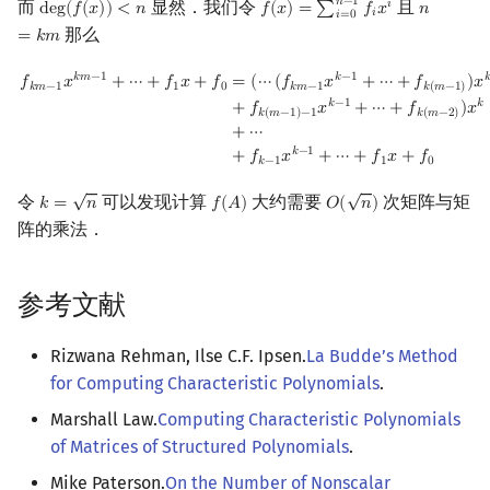
𝑛
−
1
而
显然．我们令
且
𝑖
d
e
g
(
𝑓
(
𝑥
)
)
<
𝑛
𝑓
(
𝑥
)
=
∑
𝑓
𝑥
𝑛
deg
(
f
(
x
)
)
<
n
f
(
x
)
=
∑
i
=
0
n
−
1
f
x
i
n
=
k
m
𝑖
𝑖
=
0
那么
=
𝑘
𝑚
f
k
m
−
1
x
k
m
−
1
+
⋯
+
f
1
x
+
f
0
=
(
⋯
(
f
k
m
−
1
x
k
−
1
+
⋯
+
f
k
(
m
−
1
)
)
x
k
+
f
k
(
m
−
1
)
−
𝑘
𝑚
−
1
𝑘
−
1

𝑓
𝑥
+
⋯
+
𝑓
𝑥
+
𝑓
=
(
⋯
(
𝑓
𝑥
+
⋯
+
𝑓
)
𝑥
𝑘
𝑚
−
1
1
0
𝑘
𝑚
−
1
𝑘
(
𝑚
−
1
)
𝑘
−
1
𝑘
+
𝑓
𝑥
+
⋯
+
𝑓
)
𝑥
𝑘
(
𝑚
−
1
)
−
1
𝑘
(
𝑚
−
2
)
+
⋯
𝑘
−
1
+
𝑓
𝑥
+
⋯
+
𝑓
𝑥
+
𝑓
𝑘
−
1
1
0
√
√
令
可以发现计算
大约需要
次矩阵与矩
𝑘
=
𝑛
𝑓
(
𝐴
)
𝑂
(
𝑛
)
k
=
n
f
(
A
)
O
(
n
)
阵的乘法．
参考文献
Rizwana Rehman, Ilse C.F. Ipsen.
La Budde’s Method
for Computing Characteristic Polynomials
.
Marshall Law.
Computing Characteristic Polynomials
of Matrices of Structured Polynomials
.
Mike Paterson.
On the Number of Nonscalar