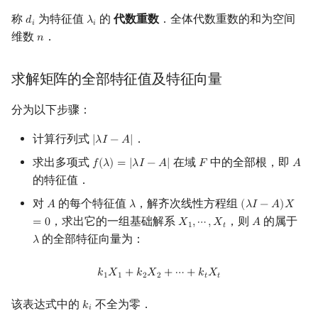
称
为特征值
的
代数重数
．全体代数重数的和为空间
𝑑
𝜆
d
i
λ
i
𝑖
𝑖
维数
．
𝑛
n
求解矩阵的全部特征值及特征向量
分为以下步骤：
计算行列式
．
|
𝜆
𝐼
−
𝐴
|
|
λ
I
−
A
|
求出多项式
在域
中的全部根，即
𝑓
(
𝜆
)
=
|
𝜆
𝐼
−
𝐴
|
𝐹
𝐴
f
(
λ
)
=
|
λ
I
−
A
|
F
A
的特征值．
对
的每个特征值
，解齐次线性方程组
𝐴
𝜆
(
𝜆
𝐼
−
𝐴
)
𝑋
A
λ
(
λ
I
−
A
)
X
=
0
，求出它的一组基础解系
，则
的属于
=
0
𝑋
,
⋯
,
𝑋
𝐴
X
1
,
⋯
,
X
t
A
1
𝑡
的全部特征向量为：
𝜆
λ
k
1
X
1
+
k
2
X
2
+
⋯
+
k
t
X
t
𝑘
𝑋
+
𝑘
𝑋
+
⋯
+
𝑘
𝑋
1
1
2
2
𝑡
𝑡
该表达式中的
不全为零．
𝑘
k
i
𝑖