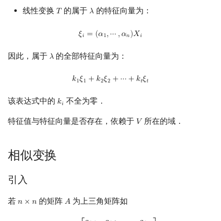
线性变换
的属于
的特征向量为：
𝑇
𝜆
T
λ
ξ
i
=
(
α
1
,
⋯
,
α
n
)
X
i
𝜉
=
(
𝛼
,
⋯
,
𝛼
)
𝑋
𝑖
1
𝑛
𝑖
因此，属于
的全部特征向量为：
𝜆
λ
k
1
ξ
1
+
k
2
ξ
2
+
⋯
+
k
t
ξ
t
𝑘
𝜉
+
𝑘
𝜉
+
⋯
+
𝑘
𝜉
1
1
2
2
𝑡
𝑡
该表达式中的
不全为零．
𝑘
k
i
𝑖
特征值与特征向量是否存在，依赖于
所在的域．
𝑉
V
相似变换
引入
若
的矩阵
为上三角矩阵如
𝑛
×
𝑛
𝐴
n
×
n
A