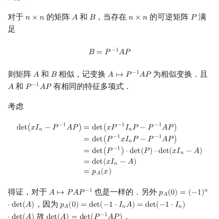
对于
的矩阵
和
，当存在
的可逆矩阵
满
𝑛
×
𝑛
𝐴
𝐵
𝑛
×
𝑛
𝑃
n
×
n
A
B
n
×
n
P
足
B
=
P
−
1
A
P
−
1
𝐵
=
𝑃
𝐴
𝑃
则矩阵
和
相似，记变换
为相似变换．且
−
1
𝐴
𝐵
𝐴
↦
𝑃
𝐴
𝑃
A
B
A
↦
P
−
1
A
P
和
有相同的特征多项式．
−
1
𝐴
𝑃
𝐴
𝑃
A
P
−
1
A
P
考虑
det
(
x
I
n
−
P
−
1
A
P
)
=
det
(
x
P
−
1
I
n
P
−
P
−
1
A
P
)
=
det
(
P
−
1
x
I
n
P
−
P
−
1
A
P
)
=
det
−
1
−
1
−
1
d
e
t
(
𝑥
𝐼
−
𝑃
𝐴
𝑃
)
=
d
e
t
(
𝑥
𝑃
𝐼
𝑃
−
𝑃
𝐴
𝑃
)
𝑛
𝑛
−
1
−
1
=
d
e
t
(
𝑃
𝑥
𝐼
𝑃
−
𝑃
𝐴
𝑃
)
𝑛
−
1
=
d
e
t
(
𝑃
)
⋅
d
e
t
(
𝑃
)
⋅
d
e
t
(
𝑥
𝐼
−
𝐴
)
𝑛
=
d
e
t
(
𝑥
𝐼
−
𝐴
)
𝑛
=
𝑝
(
𝑥
)
𝐴
得证，对于
也是一样的．另外
−
1
𝑛
𝐴
↦
𝑃
𝐴
𝑃
𝑝
(
0
)
=
(
−
1
)
A
↦
P
A
P
−
1
p
A
(
0
)
=
(
−
1
)
n
⋅
det
(
A
𝐴
，因为
⋅
d
e
t
(
𝐴
)
𝑝
(
0
)
=
d
e
t
(
−
1
⋅
𝐼
𝐴
)
=
d
e
t
(
−
1
⋅
𝐼
)
p
A
(
0
)
=
det
(
−
1
⋅
I
n
A
)
=
det
(
−
1
⋅
I
n
)
⋅
det
(
A
)
𝑛
𝑛
𝐴
故
．
−
1
⋅
d
e
t
(
𝐴
)
d
e
t
(
𝐴
)
=
d
e
t
(
𝑃
𝐴
𝑃
)
det
(
A
)
=
det
(
P
−
1
A
P
)