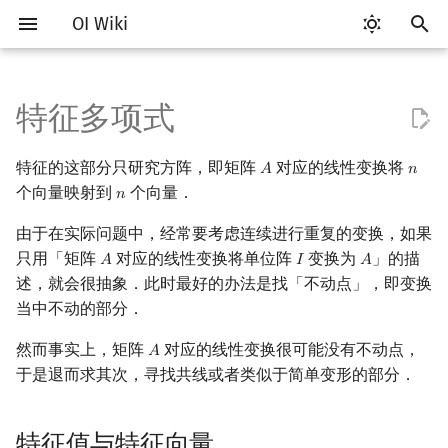
OI Wiki
键
入
特征多项式
Getting Started
比赛相关简介
工具软件简介
语言基础简介
算法基础简介
搜索部分简介
动态规划部分简介
字符串部分简介
数字系统简介
数论基础
多项式与生成函数简介
排列组合
特征值与特征向量
线性规划基础
基本概念
基本概念
博弈论简介
插值
数据结构部分简介
图论部分简介
计算几何部分简介
杂项简介
RMQ
OI 赛事与赛制
题型概述
读入、输出优化
Vim
评测工具简介
Testlib 简介
Hello, World!
C++ 标准库简介
类
复杂度简介
排序简介
DP 优化简介
后缀数组简介
并查集
堆简介
分块思想
线段树基础
二叉搜索树 & 平衡树
可持久化数据结构简介
线段树套线段树
Link Cut Tree
树基础
最短路
最小生成树
强连通分量
网络流简介
图匹配
离线算法简介
随机函数
以
特征的这部分只研究方阵，即矩阵
对应的线性变换将
𝐴
𝑛
A
n
开
关于本项目
赛事
代码编辑工具
C++ 基础
复杂度
DFS（搜索）
动态规划基础
字符串基础
进位制
模算术简介
代数基本定理
抽屉原理
特征多项式
单纯形法
群论
条件概率与独立性
公平组合游戏
数值积分
栈
图论相关概念
二维计算几何基础
离散化
并查集应用
ICPC/CCPC 赛事与赛制
交互题
分段打表
Emacs
Arbiter
通用
C++ 语法基础
STL 容器
命名空间
均摊复杂度
选择排序
单调队列/单调栈优化
最优原地后缀排序算法
并查集复杂度
二叉堆
块状数组
线段树合并 & 分裂
Treap
可持久化线段树
平衡树套线段树
全局平衡二叉树
树的直径
差分约束
最小树形图
双连通分量
最大流
二分图最大匹配
CDQ 分治
随机化技巧
个向量映射到
个向量．
𝑛
n
始
如何参与
题型
评测工具
C++ 标准库
枚举
BFS（搜索）
记忆化搜索
标准库
平衡三进制
素数
快速傅里叶变换
容斥原理
环论
随机变量
零和游戏
高斯消元
队列
图的存储
三维计算几何基础
双指针
括号序列
由于在实际问题中，经常要考虑连续进行重复的变换，如果
求解矩阵的全部特征值及特
常见错误
VS Code
Cena
Generator
变量
STL 算法
值类别
冒泡排序
斜率优化
配对堆
块状链表
李超线段树
Splay 树
可持久化块状数组
线段树套平衡树
Euler Tour Tree
树的中心
k 短路
最小直径生成树
割点和桥
最小割
二分图最大权匹配
整体二分
爬山算法
搜
征向量
只用「矩阵
对应的线性变换将单位阵
变换为
」的描
𝐴
𝐼
𝐴
A
I
A
OI Wiki 不是什么
学习路线
命令行
C++ 进阶
模拟
双向搜索
背包 DP
字符串匹配
格雷码
最大公约数
快速数论变换
斐波那契数列
域论
随机变量的数字特征
非公平组合游戏
牛顿迭代法
链表
DFS（图论）
距离
离线算法
线段树与离线询问
常见技巧
Atom
CCR Plus
Validator
运算
bitset
重载运算符
插入排序
四边形不等式优化
左偏树
树分块
猫树
WBLT
可持久化平衡树
树状数组套权值线段树
Top Tree
树的重心
同余最短路
圆方树
费用流
一般图最大匹配
莫队算法
模拟退火
索
述，就会很抽象．此时最好的办法是找「不动点」，即变换
相似变换
当中不动的部分．
格式手册
学习资源
命令行编译与调试
C++ 与其他常用语言的区别
递归 & 分治
启发式搜索
区间 DP
字符串哈希
欧拉函数
快速沃尔什变换
错位排列
Schreier–Sims 算法
概率不等式
哈希表
BFS（图论）
Pick 定理
分数规划
Eclipse
Lemon
Interactor
流程控制语句
string
引用
计数排序
Slope Trick 优化
Sqrt Tree
区间最值操作 & 区间历史
替罪羊树
可持久化字典树
分块套树状数组
最近公共祖先
点/边连通度
上下界网络流
一般图最大权匹配
然而事实上，矩阵
对应的线性变换很可能没有不动点，
𝐴
A
引入
值
于是退而求其次，寻找共线或者类似于简单变形的部分．
数学符号表
技巧
编译器
Pascal 转 C++ 急救
贪心
A*
DAG 上的 DP
字典树 (Trie)
筛法
Chirp Z 变换
卡特兰数
并查集
树上问题
三角剖分
随机化
Notepad++
Checker
高级数据类型
pair
常量
基数排序
WQS 二分
笛卡尔树
可持久化可并堆
树链剖分
Stoer–Wagner 算法
稳定匹配
定义
Kinetic Tournament Tree
F.A.Q.
出题
WSL (Windows 10)
Python 速成
排序
迭代加深搜索
树形 DP
前缀函数与 KMP 算法
分解质因数
多项式牛顿迭代
斯特林数
堆
有向无环图
凸包
悬线法
Kate
函数
新版 C++ 特性
快速排序
状态设计优化
Size Balanced Tree
树上启发式合并
特征值与特征向量