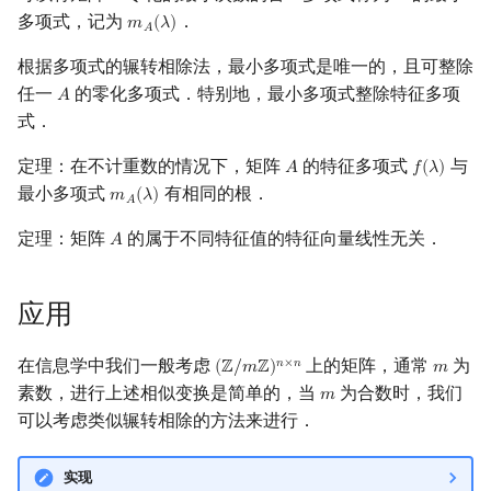
𝐴
𝐴
多项式，记为
．
𝑚
(
𝜆
)
m
A
(
λ
)
𝐴
根据多项式的辗转相除法，最小多项式是唯一的，且可整除
任一
的零化多项式．特别地，最小多项式整除特征多项
𝐴
A
式．
定理：在不计重数的情况下，矩阵
的特征多项式
与
𝐴
𝑓
(
𝜆
)
A
f
(
λ
)
最小多项式
有相同的根．
𝑚
(
𝜆
)
m
A
(
λ
)
𝐴
定理：矩阵
的属于不同特征值的特征向量线性无关．
𝐴
A
应用
在信息学中我们一般考虑
上的矩阵，通常
为
𝑛
×
𝑛
(
ℤ
/
𝑚
ℤ
)
𝑚
(
Z
/
m
Z
)
n
×
n
m
素数，进行上述相似变换是简单的，当
为合数时，我们
𝑚
m
可以考虑类似辗转相除的方法来进行．
实现