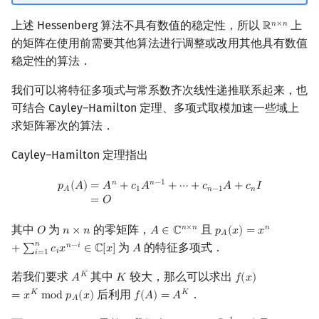
上述 Hessenberg 算法不具有数值的稳定性，所以
上
𝑛
×
𝑛
ℝ
R
n
×
n
的矩阵在使用前需要其他算法进行调整或改用其他具有数值
稳定性的算法．
我们可以将特征多项式与常系数齐次线性递推联系起来，也
可结合 Cayley–Hamilton 定理、多项式取模加速一些域上
求矩阵幂次的算法．
Cayley–Hamilton 定理指出
p
A
(
A
)
=
A
n
+
c
1
A
n
−
1
+
⋯
+
c
n
−
1
A
+
c
n
I
=
O
𝑛
𝑛
−
1
𝑝
(
𝐴
)
=
𝐴
+
𝑐
𝐴
+
⋯
+
𝑐
𝐴
+
𝑐
𝐼
𝐴
1
𝑛
−
1
𝑛
=
𝑂
其中
为
的零矩阵，
且
𝑛
×
𝑛
𝑛
𝑂
𝑛
×
𝑛
𝐴
∈
ℂ
𝑝
(
𝑥
)
=
𝑥
O
n
×
n
A
∈
C
n
×
n
p
A
(
x
)
=
x
n
+
∑
i
=
1
n
c
i
x
n
−
𝐴
𝑛
为
的特征多项式．
𝑛
−
𝑖
+
∑
𝑐
𝑥
∈
ℂ
[
𝑥
]
𝐴
A
𝑖
𝑖
=
1
若我们要求
其中
较大，那么可以求出
𝐾
𝐴
𝐾
𝑓
(
𝑥
)
A
K
K
f
(
x
)
=
x
K
mod
p
A
(
x
)
后利用
．
𝐾
𝐾
=
𝑥
m
o
d
𝑝
(
𝑥
)
𝑓
(
𝐴
)
=
𝐴
f
(
A
)
=
A
K
𝐴