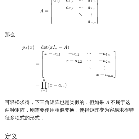
A
=
[
a
1
,
1
a
1
,
2
⋯
a
1
,
n
a
2
,
2
⋯
a
2
,
n
⋱
⋮
a
n
,
n
]
𝑎
𝑎
⋯
𝑎
1
,
1
1
,
2
1
,
𝑛
⎡
⎤
⎢

⎥

𝑎
⋯
𝑎
2
,
2
2
,
𝑛
𝐴
=
⎢

⎥

⋱
⋮
⎢

⎥

⎢
⎥
𝑎
⎣
⎦
𝑛
,
𝑛
那么
p
A
(
x
)
=
det
(
x
I
n
−
A
)
=
[
x
−
a
1
,
1
−
a
1
,
2
⋯
−
a
1
,
n
x
−
a
2
,
2
⋯
−
a
2
,
n
⋱
⋮
x
−
a
n
,
𝑝
(
𝑥
)
=
d
e
t
(
𝑥
𝐼
−
𝐴
)
𝑛
𝐴
𝑥
−
𝑎
−
𝑎
⋯
−
𝑎
1
,
1
1
,
2
1
,
𝑛
⎡
⎤
⎢

⎥

𝑥
−
𝑎
⋯
−
𝑎
2
,
2
2
,
𝑛
=
⎢

⎥

⋱
⋮
⎢

⎥

⎢
⎥
𝑥
−
𝑎
⎣
⎦
𝑛
,
𝑛
𝑛
=
∏
(
𝑥
−
𝑎
)
𝑖
,
𝑖
𝑖
=
1
可轻松求得，下三角矩阵也是类似的．但如果
不属于这
𝐴
A
两种矩阵，则需要使用相似变换，使得矩阵变为容易求得特
征多项式的形式．
定义