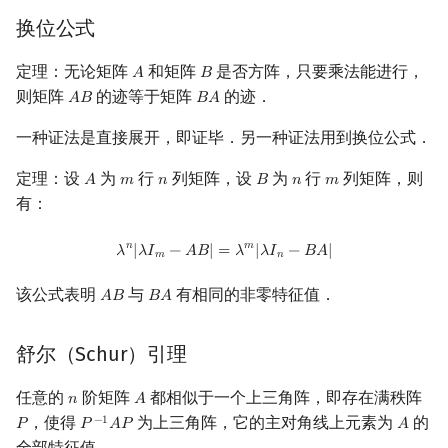
换位公式
定理：无论矩阵
和矩阵
是否方阵，只要乘法能进行，
𝐴
𝐵
A
B
则矩阵
的迹等于矩阵
的迹．
𝐴
𝐵
𝐵
𝐴
A
B
B
A
一种证法是直接展开，即证毕．另一种证法用到换位公式．
定理：设
为
行
列矩阵，设
为
行
列矩阵，则
𝐴
𝑚
𝑛
𝐵
𝑛
𝑚
A
m
n
B
n
m
有：
λ
n
|
λ
I
m
−
A
B
|
=
λ
m
|
λ
I
n
−
B
A
|
𝑛
𝑚
𝜆
|
𝜆
𝐼
−
𝐴
𝐵
|
=
𝜆
|
𝜆
𝐼
−
𝐵
𝐴
|
𝑚
𝑛
该公式表明
与
有相同的非零特征值．
𝐴
𝐵
𝐵
𝐴
A
B
B
A
舒尔（Schur）引理
任意的
阶矩阵
都相似于一个上三角阵，即存在满秩阵
𝑛
𝐴
n
A
，使得
为上三角阵，它的主对角线上元素为
的
−
1
𝑃
𝑃
𝐴
𝑃
𝐴
P
P
−
1
A
P
A
全部特征值．