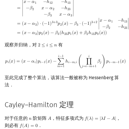
𝑥
−
𝛼
−
ℎ
−
ℎ
1
1
2
1
3
=
∣
−
𝛽
𝑥
−
𝛼
−
ℎ
∣
2
2
2
3
−
𝛽
𝑥
−
𝛼
3
3
𝑥
−
𝛼
−
ℎ
1
1
3
3
+
3
3
+
2
=
(
𝑥
−
𝛼
)
⋅
(
−
1
)
𝑝
(
𝑥
)
−
𝛽
⋅
(
−
1
)
∣
3
2
3
−
𝛽
−
ℎ
2
2
3
=
(
𝑥
−
𝛼
)
𝑝
(
𝑥
)
−
𝛽
(
ℎ
𝑝
(
𝑥
)
+
𝛽
ℎ
𝑝
(
𝑥
)
)
3
2
3
2
3
1
2
1
3
0
观察并归纳，对
有
2
≤
𝑖
≤
𝑛
2
≤
i
≤
n
p
i
(
x
)
=
(
x
−
α
i
)
p
i
−
1
(
x
)
−
∑
m
=
1
i
−
1
h
i
−
m
,
i
(
∏
j
=
i
−
m
+
1
i
β
j
)
p
i
−
m
−
1
(
x
)
𝑖
−
1
𝑖
𝑝
(
𝑥
)
=
(
𝑥
−
𝛼
)
𝑝
(
𝑥
)
−
∑
ℎ
(
∏
𝛽
)
𝑝
(
𝑥
)
𝑖
𝑖
𝑖
−
1
𝑖
−
𝑚
,
𝑖
𝑗
𝑖
−
𝑚
−
1
𝑚
=
1
𝑗
=
𝑖
−
𝑚
+
1
至此完成了整个算法，该算法一般被称为 Hessenberg 算
法．
Cayley–Hamilton 定理
对于任意的
阶矩阵
，特征多项式为
，
𝑛
𝐴
𝑓
(
𝜆
)
=
|
𝜆
𝐼
−
𝐴
|
n
A
f
(
λ
)
=
|
λ
I
−
A
|
则必有
．
𝑓
(
𝐴
)
=
0
f
(
A
)
=
0