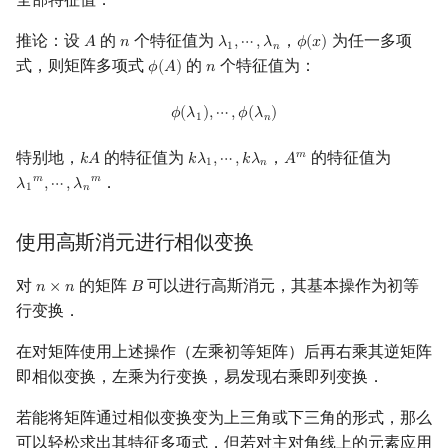
推论：设
的
个特征值为
，
为任一多项
𝐴
𝑛
𝜆
,
⋯
,
𝜆
𝜙
(
𝑥
)
A
n
λ
1
,
⋯
,
λ
n
ϕ
(
x
)
1
𝑛
式，则矩阵多项式
的
个特征值为：
𝜙
(
𝐴
)
𝑛
ϕ
(
A
)
n
ϕ
(
λ
1
)
,
⋯
,
ϕ
(
λ
n
)
𝜙
(
𝜆
)
,
⋯
,
𝜙
(
𝜆
)
1
𝑛
特别地，
的特征值为
，
的特征值为
𝑚
𝑘
𝐴
𝑘
𝜆
,
⋯
,
𝑘
𝜆
𝐴
k
A
k
λ
1
,
⋯
,
k
λ
n
A
m
1
𝑛
．
𝑚
𝑚
𝜆
,
⋯
,
𝜆
λ
1
m
,
⋯
,
λ
n
m
1
𝑛
使用高斯消元进行相似变换
对
的矩阵
可以进行高斯消元，其基本操作为初等
𝑛
×
𝑛
𝐵
n
×
n
B
行变换．
在对矩阵使用上述操作（左乘初等矩阵）后再右乘其逆矩阵
即相似变换，左乘为行变换，易发现右乘即列变换．
若能将矩阵通过相似变换变为上三角或下三角的形式，那么
可以轻松求出其特征多项式．但若对主对角线上的元素应用