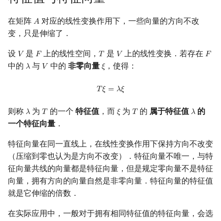
换位公式
镜像站列表
Special Judge
Java 速成
前缀和 & 差分
IDA*
状压 DP
Boyer–Moore 算法
裴蜀定理 & 一次不定方程
多项式多点求值|快速插值
贝尔数
块状数据结构
拓扑排序
扫描线
有限状态自动机
Dev-C++
文件操作
Lambda 表达式
归并排序
AVL 树
虚树
在矩阵
对应的线性变换作用下，一些向量的方向不改
𝐴
A
舒尔（Schur）引理
变，只是伸缩了．
致谢
Testlib
Java 进阶
二分
回溯法
数位 DP
Z 函数（扩展 KMP）
费马小定理 & 欧拉定理
多项式初等函数
伯努利数
单调栈
最短路问题
旋转卡壳
计算理论基础
CLion
pb_ds
堆排序
红黑树
树分治
使用高斯消元进行相似变换
设
是
上的线性空间，
是
上的线性变换．若存在
𝑉
𝐹
𝑇
𝑉
𝐹
V
F
T
V
F
Polygon
倍增
Dancing Links
插头 DP
AC 自动机
模逆元
常系数齐次线性递推
Entringer Number
单调队列
生成树问题
半平面交
字节顺序
Geany
编译优化
桶排序
左偏红黑树
动态树分治
中的
与
中的
非零向量
，使得：
𝜆
𝑉
𝜉
λ
V
ξ
上 Hessenberg 矩阵
T
ξ
=
λ
ξ
OJ 工具
构造
Alpha–Beta 剪枝
计数 DP
后缀数组 (SA)
线性同余方程
多项式平移|连续点值平移
Eulerian Number
ST 表
斯坦纳树
平面最近点对
约瑟夫问题
Xcode
希尔排序
AA 树
AHU 算法
𝑇
𝜉
=
𝜆
𝜉
Cayley–Hamilton 定理
则称
为
的一个
特征值
，而
为
的
属于特征值
的
LaTeX 入门
优化
动态 DP
后缀自动机 (SAM)
中国剩余定理
符号化方法
分拆数
树状数组
拆点
随机增量法
表达式求值
GUIDE
锦标赛排序
树哈希
𝜆
𝑇
𝜉
𝑇
𝜆
λ
T
ξ
T
λ
一个特征向量
．
最小多项式
Git
概率 DP
后缀平衡树
升幂引理
Lagrange 反演
范德蒙德卷积
线段树
连通性相关
反演变换
在一台机器上规划任务
Sublime Text
Tim 排序
树上随机游走
特征向量在同一直线上，在线性变换作用下保持方向不改变
应用
（压缩到零也认为是方向不改变）．特征向量不唯一，与特
DP 套 DP
广义后缀自动机
阶乘取模
形式幂级数复合|复合逆
Pólya 计数
划分树
环计数问题
计算几何杂项
主元素问题
CP Editor
排序相关 STL
征向量共线的向量都是特征向量，但是规定零向量不是特征
参考文献
向量，拥有方向的向量自然是非零向量．特征向量的特征值
DP 优化
后缀树
卢卡斯定理
普通生成函数
图论计数
二叉搜索树 & 平衡树
最小环
Garsia–Wachs 算法
Code::Blocks
排序应用
就是它伸缩的倍数．
其它 DP 方法
Manacher
同余方程
指数生成函数
跳表
2-SAT
15-puzzle
在实际应用中，一般对于拥有相同特征值的特征向量，会选