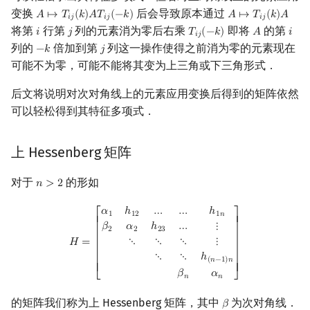
变换
后会导致原本通过
𝐴
↦
𝑇
(
𝑘
)
𝐴
𝑇
(
−
𝑘
)
𝐴
↦
𝑇
(
𝑘
)
𝐴
A
↦
T
i
j
(
k
)
A
T
i
j
(
−
k
)
A
↦
T
i
j
(
k
)
A
𝑖
𝑗
𝑖
𝑗
𝑖
𝑗
将第
行第
列的元素消为零后右乘
即将
的第
𝑖
𝑗
𝑇
(
−
𝑘
)
𝐴
𝑖
i
j
T
i
j
(
−
k
)
A
i
𝑖
𝑗
列的
倍加到第
列这一操作使得之前消为零的元素现在
−
𝑘
𝑗
−
k
j
可能不为零，可能不能将其变为上三角或下三角形式．
后文将说明对次对角线上的元素应用变换后得到的矩阵依然
可以轻松得到其特征多项式．
上 Hessenberg 矩阵
对于
的形如
𝑛
>
2
n
>
2
H
=
[
α
1
h
12
…
…
h
1
n
β
2
α
2
h
23
…
⋮
⋱
⋱
⋱
⋮
⋱
⋱
h
(
n
−
1
)
n
β
n
α
n
]
𝛼
ℎ
…
…
ℎ
1
1
2
1
𝑛
⎡
⎤
⎢

⎥

𝛽
𝛼
ℎ
…
⋮
2
2
2
3
⎢

⎥

⋱
⋱
⋱
⋮
𝐻
=
⎢

⎥

⋱
⋱
ℎ
⎢

⎥

(
𝑛
−
1
)
𝑛
⎢
⎥
𝛽
𝛼
⎣
⎦
𝑛
𝑛
的矩阵我们称为上 Hessenberg 矩阵，其中
为次对角线．
𝛽
β