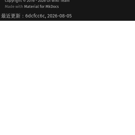
Copyright © 2016 - 2026 OI Wiki Team
Made with
Material for MkDocs
最近更新：6dcfcc6c, 2026-08-05