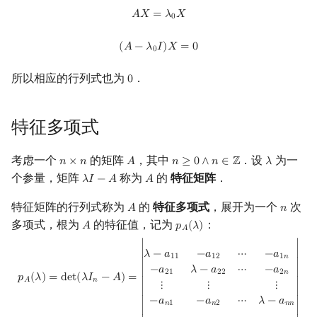
A
X
=
λ
0
X
Min_25 筛
矩阵树定理
𝐴
𝑋
=
𝜆
𝑋
0
(
A
−
λ
0
I
)
X
=
0
洲阁筛
LGV 引理
(
𝐴
−
𝜆
𝐼
)
𝑋
=
0
0
所以相应的行列式也为
．
0
0
类欧几里德算法
最大团搜索算法
Meissel–Lehmer 算法
支配树
特征多项式
连分数
图上随机游走
考虑一个
的矩阵
，其中
．设
为一
𝑛
×
𝑛
𝐴
𝑛
≥
0
∧
𝑛
∈
ℤ
𝜆
n
×
n
A
n
≥
0
∧
n
∈
Z
λ
个参量，矩阵
称为
的
特征矩阵
．
𝜆
𝐼
−
𝐴
𝐴
λ
I
−
A
A
Stern–Brocot 树与 Farey 序列
特征矩阵的行列式称为
的
特征多项式
，展开为一个
次
𝐴
𝑛
A
n
二次域
多项式，根为
的特征值，记为
：
𝐴
𝑝
(
𝜆
)
A
p
A
(
λ
)
𝐴
∣

∣

p
A
(
λ
)
=
det
(
λ
I
n
−
A
)
=
|
λ
−
a
11
−
a
12
⋯
−
a
1
n
−
a
21
λ
−
a
22
⋯
−
a
2
n
⋮
⋮
⋮
−
Pell 方程
𝜆
−
𝑎
−
𝑎
⋯
−
𝑎
1
1
1
2
1
𝑛
∣

∣

−
𝑎
𝜆
−
𝑎
⋯
−
𝑎
2
1
2
2
2
𝑛
𝑝
(
𝜆
)
=
d
e
t
(
𝜆
𝐼
−
𝐴
)
=
𝑛
𝐴
⋮
⋮
⋮
∣

∣

−
𝑎
−
𝑎
⋯
𝜆
−
𝑎
𝑛
1
𝑛
2
𝑛
𝑛
∣

∣
