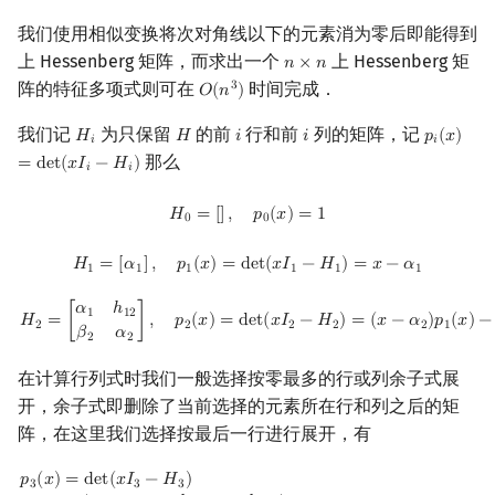
我们使用相似变换将次对角线以下的元素消为零后即能得到
上 Hessenberg 矩阵，而求出一个
上 Hessenberg 矩
𝑛
×
𝑛
n
×
n
阵的特征多项式则可在
时间完成．
3
𝑂
(
𝑛
)
O
(
n
3
)
我们记
为只保留
的前
行和前
列的矩阵，记
𝐻
𝐻
𝑖
𝑖
𝑝
(
𝑥
)
H
i
H
i
i
p
i
(
x
)
=
de
𝑖
𝑖
那么
=
d
e
t
(
𝑥
𝐼
−
𝐻
)
𝑖
𝑖
H
0
=
[
]
,
p
0
(
x
)
=
1
𝐻
=
[
]
,
𝑝
(
𝑥
)
=
1
0
0
H
1
=
[
α
1
]
,
p
1
(
x
)
=
det
(
x
I
1
−
H
1
)
=
x
−
α
1
𝐻
=
[
𝛼
]
,
𝑝
(
𝑥
)
=
d
e
t
(
𝑥
𝐼
−
𝐻
)
=
𝑥
−
𝛼
1
1
1
1
1
1
H
2
=
[
α
1
h
12
β
2
α
2
]
,
p
2
(
x
)
=
det
(
x
I
2
−
H
2
)
=
(
x
−
α
2
)
p
1
(
x
)
−
β
2
h
12
p
0
(
x
)
𝛼
ℎ
1
1
2
𝐻
=
[
]
,
𝑝
(
𝑥
)
=
d
e
t
(
𝑥
𝐼
−
𝐻
)
=
(
𝑥
−
𝛼
)
𝑝
(
𝑥
)
−
2
2
2
2
2
1
𝛽
𝛼
2
2
在计算行列式时我们一般选择按零最多的行或列余子式展
开，余子式即删除了当前选择的元素所在行和列之后的矩
阵，在这里我们选择按最后一行进行展开，有
p
3
(
x
)
=
det
(
x
I
3
−
H
3
)
=
|
x
−
α
1
−
h
12
−
h
13
−
β
2
x
−
α
2
−
h
23
−
β
3
x
−
α
3
|
=
(
x
−
α
𝑝
(
𝑥
)
=
d
e
t
(
𝑥
𝐼
−
𝐻
)
3
3
3