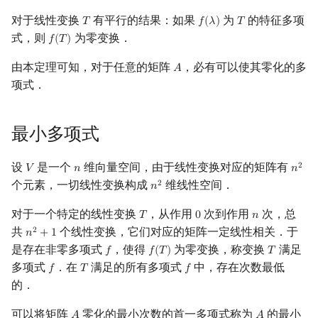
对于线性变换
有平行的结果：如果
为
的特征多项
𝑇
𝑓
(
𝜆
)
𝑇
T
f
(
λ
)
T
式，则
为零变换．
𝑓
(
𝑇
)
f
(
T
)
由本定理可知，对于任意的矩阵
，必有可以使其零化的多
𝐴
A
项式．
最小多项式
设
是一个
维向量空间，由于线性变换对应的矩阵有
2
𝑉
𝑛
𝑛
V
n
n
2
个元素，一切线性变换构成
维线性空间．
2
𝑛
n
2
对于一个特定的线性变换
，从作用
次到作用
次，总
𝑇
0
𝑛
T
0
n
共
个线性变换，它们对应的矩阵一定线性相关．于
2
𝑛
+
1
n
2
+
1
是存在非零多项式
，使得
为零变换，称变换
满足
𝑓
𝑓
(
𝑇
)
𝑇
f
f
(
T
)
T
多项式
．在
满足的所有多项式
中，存在次数最低
𝑓
𝑇
𝑓
f
T
f
的．
可以将矩阵
零化的最小次数的首一多项式称为
的最小
A
A