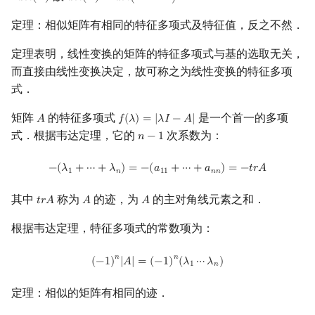
定理：相似矩阵有相同的特征多项式及特征值，反之不然．
定理表明，线性变换的矩阵的特征多项式与基的选取无关，
而直接由线性变换决定，故可称之为线性变换的特征多项
式．
矩阵
的特征多项式
是一个首一的多项
𝐴
𝑓
(
𝜆
)
=
|
𝜆
𝐼
−
𝐴
|
A
f
(
λ
)
=
|
λ
I
−
A
|
式．根据韦达定理，它的
次系数为：
𝑛
−
1
n
−
1
−
(
λ
1
+
⋯
+
λ
n
)
=
−
(
a
11
+
⋯
+
a
n
n
)
=
−
t
r
A
−
(
𝜆
+
⋯
+
𝜆
)
=
−
(
𝑎
+
⋯
+
𝑎
)
=
−
𝑡
𝑟
𝐴
1
𝑛
1
1
𝑛
𝑛
其中
称为
的迹，为
的主对角线元素之和．
𝑡
𝑟
𝐴
𝐴
𝐴
t
r
A
A
A
根据韦达定理，特征多项式的常数项为：
(
−
1
)
n
|
A
|
=
(
−
1
)
n
(
λ
1
⋯
λ
n
)
𝑛
𝑛
(
−
1
)
|
𝐴
|
=
(
−
1
)
(
𝜆
⋯
𝜆
)
1
𝑛
定理：相似的矩阵有相同的迹．