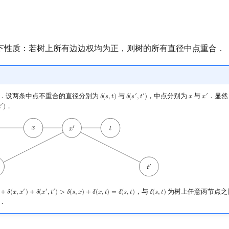
下性质：若树上所有边边权均为正，则树的所有直径中点重合．
．设两条中点不重合的直径分别为
与
，中点分别为
与
．显然
′
′
′
𝛿
(
𝑠
,
𝑡
)
𝛿
(
𝑠
,
𝑡
)
𝑥
𝑥
δ
(
s
,
t
)
δ
(
s
′
,
t
′
)
x
x
′
．
′

)
，与
为树上任意两节点之
′
′
′
+
𝛿
(
𝑥
,
𝑥
)
+
𝛿
(
𝑥
,
𝑡
)
>
𝛿
(
𝑠
,
𝑥
)
+
𝛿
(
𝑥
,
𝑡
)
=
𝛿
(
𝑠
,
𝑡
)
𝛿
(
𝑠
,
𝑡
)
x
,
x
′
)
+
δ
(
x
′
,
t
′
)
>
δ
(
s
,
x
)
+
δ
(
x
,
t
)
=
δ
(
s
,
t
)
δ
(
s
,
t
)
．