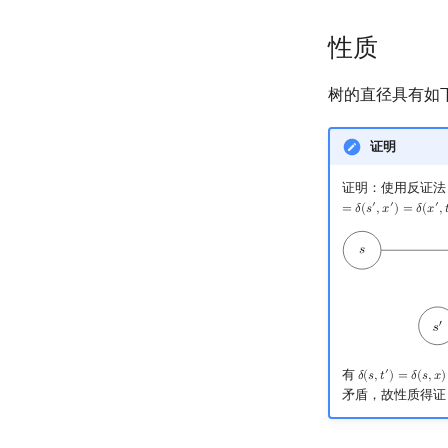
性质
树的直径具有如
证明
证明：使用反证法
′
′
′
=
𝛿
(
𝑠
,
𝑥
)
=
𝛿
(
𝑥
,

有
′
𝛿
(
𝑠
,
𝑡
)
=
𝛿
(
𝑠
,
𝑥
)
δ
(
s
,
t
′
)
=
δ
(
s
,
x
)
+
δ
(
矛盾，故性质得证