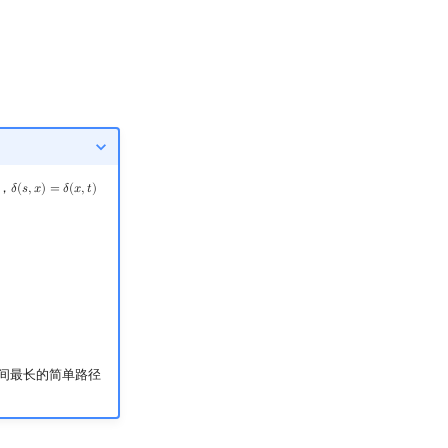
，
𝛿
(
𝑠
,
𝑥
)
=
𝛿
(
𝑥
,
𝑡
)
δ
(
s
,
x
)
=
δ
(
x
,
t
)
=
δ
(
s
′
,
x
′
)
=
δ
(
x
′
,
t
′
)
间最长的简单路径