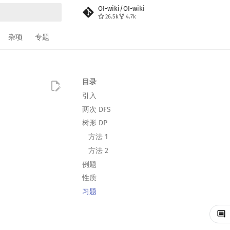
OI-wiki/OI-wiki
26.5k
4.7k
搜索
杂项
专题
目录
引入
两次 DFS
树形 DP
方法 1
方法 2
例题
性质
习题