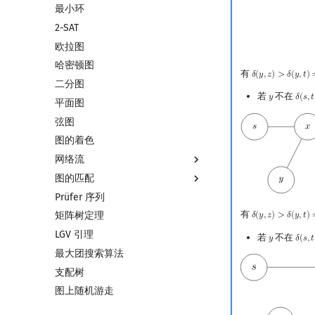
最小环
双连通分量
2-SAT
割点和桥
欧拉图
圆方树
哈密顿图
点/边连通度
有
𝛿
(
𝑦
,
𝑧
)
>
𝛿
(
𝑦
,
𝑡
)
δ
(
y
,
z
)
>
δ
(
y
,
t
)
⟹
δ
二分图
若
不在
𝑦
𝛿
(
𝑠
,
𝑡
y
δ
(
s
,
t
平面图
弦图
图的着色
网络流
图的匹配
网络流简介
Prüfer 序列
最大流
图匹配
有
矩阵树定理
最小割
二分图最大匹配
𝛿
(
𝑦
,
𝑧
)
>
𝛿
(
𝑦
,
𝑡
)
δ
(
y
,
z
)
>
δ
(
y
,
t
)
⟹
δ
LGV 引理
费用流
二分图最大权匹配
若
不在
𝑦
𝛿
(
𝑠
,
𝑡
y
δ
(
s
,
t
最大团搜索算法
上下界网络流
一般图最大匹配
支配树
Stoer–Wagner 算法
一般图最大权匹配
图上随机游走
稳定匹配