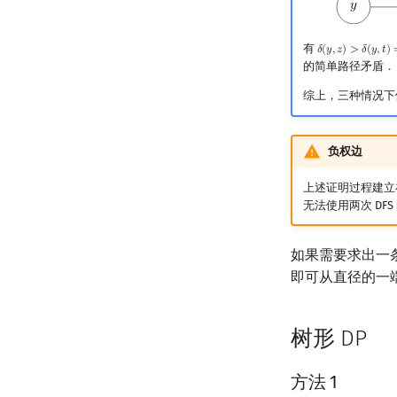
有
𝛿
(
𝑦
,
𝑧
)
>
𝛿
(
𝑦
,
𝑡
)
δ
(
y
,
z
)
>
δ
(
y
,
t
)
⟹
δ
的简单路径矛盾．
综上，三种情况下
负权边
上述证明过程建立
无法使用两次 DF
如果需要求出一条
即可从直径的一
树形 DP
方法 1