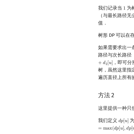
我们记录当
为
1
1
（与最长路径无
值．
树形 DP 可以
如果需要求出一
路径与次长路径
，即可分
+
𝑑
[
𝑢
]
2
树，虽然这里指
遍历直径上所有
方法 2
这里提供一种只使
我们定义
𝑑
𝑝
[
𝑢
]
d
p
[
u
]
=
m
a
x
(
𝑑
𝑝
[
𝑢
]
,
𝑑
𝑝
[
