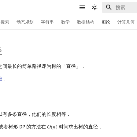
键入以开始
搜索
动态规划
字符串
数学
数据结构
图论
计算几何
径
之间最长的简单路径即为树的「直径」．
础
．
以有多条直径，他们的长度相等．
 或者树形 DP 的方法在
时间求出树的直径．
𝑂
(
𝑛
)
O
(
n
)