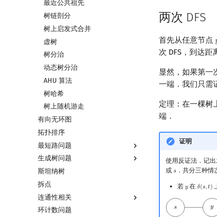
最近公共祖先
两次 DFS
树链剖分
树上启发式合并
首先从任意节点

虚树
次 DFS，到达距
树分治
动态树分治
显然，如果第一次
AHU 算法
一端．我们只需
树哈希
定理：在一棵树
树上随机游走
端．
有向无环图
拓扑排序
证明
最短路问题
生成树问题
最短路
使用反证法．记出
或
．共分三种情
斯坦纳树
差分约束
最小生成树
𝑠
s
拆点
k 短路
最小树形图
若
在
𝑦
𝛿
(
𝑠
,
𝑡
)
y
δ
(
s
,
t
)
连通性相关
同余最短路
最小直径生成树
环计数问题
强连通分量