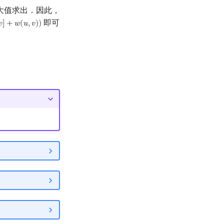
大值求出．因此，
即可
𝑣
]
+
𝑤
(
𝑢
,
𝑣
)
)
+
w
(
u
,
v
)
)