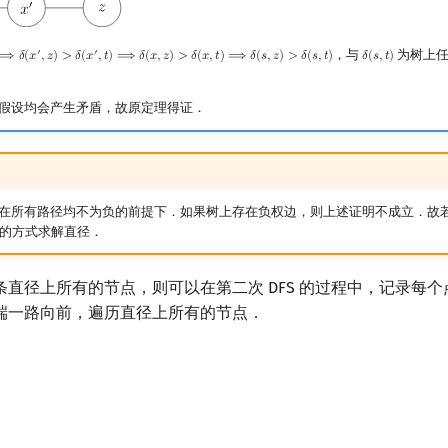
，与
为树上任
′
′
⟹
𝛿
(
𝑥
,
𝑧
)
>
𝛿
(
𝑥
,
𝑡
)
⟹
𝛿
(
𝑥
,
𝑧
)
>
𝛿
(
𝑥
,
𝑡
)
⟹
𝛿
(
𝑠
,
𝑧
)
>
𝛿
(
𝑠
,
𝑡
)
𝛿
(
𝑠
,
𝑡
)
(
x
′
,
z
)
>
δ
(
x
′
,
t
)
⟹
δ
(
x
,
z
)
>
δ
(
x
,
t
)
⟹
δ
(
s
,
z
)
>
δ
(
s
,
t
)
δ
(
s
,
t
)
假设均会产生矛盾，故原定理得证．
在所有路径均不为负的前提下．如果树上存在负权边，则上述证明不成立．故
S 的方式求解直径．
直径上所有的节点，则可以在第二次 DFS 的过程中，记录每
端一路向前，遍历直径上所有的节点．