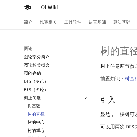
OI Wiki
简介
比赛相关
工具软件
语言基础
算法基础
树的直
图论
图论部分简介
图论相关概念
树上任意两节点
图的存储
前置知识：
树基
DFS（图论）
BFS（图论）
树上问题
引入
树基础
显然，一棵树可
树的直径
树的中心
可以用两次 DFS
树的重心