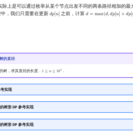
实际上是可以通过枚举从某个节点出发不同的两条路径相加的最
过程中，我们只需要在更新
之前，计算
𝑑
𝑝
[
𝑢
]
𝑑
=
m
a
x
(
𝑑
,
𝑑
𝑝
[
𝑢
]
+
𝑑
𝑝
[
d
p
[
u
]
d
=
max
(
d
,
d
p
[
u
]
+
d
p
[
v
]
16 树的直径
5
的树，求其直径的长度．
．
1
≤
𝑛
≤
1
0
1
≤
n
≤
10
5
的参考实现
的树形 DP 参考实现
的树形 DP 参考实现