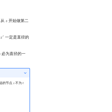
再从
开始做第二
𝑧
z
点
一定是直径的
′
𝑧
z
′
必为直径的一

z
最远的节点
不为
𝑧
𝑡
z
t