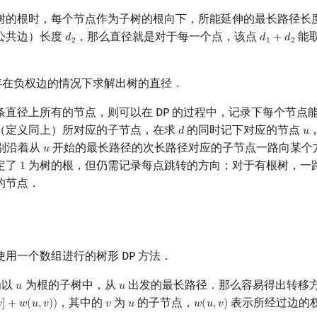
树的根时，每个节点作为子树的根向下，所能延伸的最长路径长
公共边）长度
，那么直径就是对于每一个点，该点
能
𝑑
𝑑
+
𝑑
d
2
d
1
+
d
2
2
1
2
在存在负权边的情况下求解出树的直径．
条直径上所有的节点，则可以在 DP 的过程中，记录下每个节点
（定义同上）所对应的子节点，在求
的同时记下对应的节点
𝑑
𝑢
d
u
别沿着从
开始的最长路径的次长路径对应的子节点一路向某个
𝑢
u
定了
为树的根，但仍需记录每点跳转的方向；对于有根树，一
1
1
的节点．
用一个数组进行的树形 DP 方法．
为以
为根的子树中，从
出发的最长路径．那么容易得出转移
𝑢
𝑢
u
u
，其中的
为
的子节点，
表示所经过边的

]
+
𝑤
(
𝑢
,
𝑣
)
)
𝑣
𝑢
𝑤
(
𝑢
,
𝑣
)
v
u
w
(
u
,
v
)