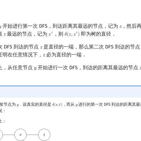
开始进行第一次 DFS，到达距离其最远的节点，记为
，然后

𝑧
y
z
离
最远的节点，记为
，则
即为树的直径．
′
′
𝑧
𝑧
𝛿
(
𝑧
,
𝑧
)
z
z
′
δ
(
z
,
z
′
)
 DFS 到达的节点
是直径的一端，那么第二次 DFS 到达的节
𝑧
z
证明在任意情况下，
必为直径的一端．
𝑧
z
上，从任意节点
开始进行一次 DFS，到达的距离其最远的节点
𝑦

y
发节点为
．设真实的直径是
，而从
进行的第一次 DFS 到达的距离其
𝑦
𝛿
(
𝑠
,
𝑡
)
𝑦
y
δ
(
s
,
t
)
y
况：
上：