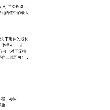
度
与次长路径
𝑑
d
1
1
取到的值中的最大
能向下延伸的最长
，使得
𝑑
=
𝑑
[
𝑢
]
d
=
d
1
[
u
]
+
d
2
[
u
]
1
方向（对于无根
路向上跳即可），
方程：
𝑑
𝑝
[
𝑢
]
d
p
[
u
]
=
max
(
d
p
[
u
]
,
d
p
[
v
]
+
w
(
u
,
v
)
)
权重．