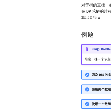
对于树的直径，
在 DP 求解的
算出直径
．
𝑑
d
例题
Luogu B40
给定一棵
个节点
𝑛
n
两次 DFS 
使用两个数组
使用一个数组