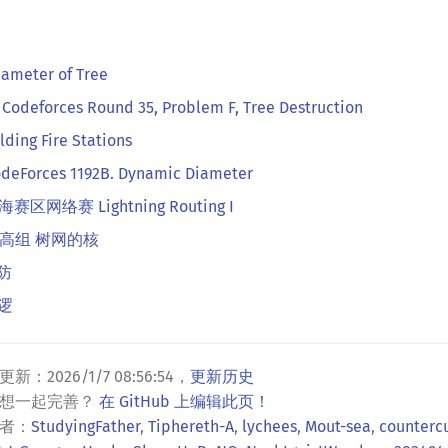
iameter of Tree
 Codeforces Round 35, Problem F, Tree Destruction
lding Fire Stations
deForces 1192B. Dynamic Diameter
上海赛区网络赛 Lightning Routing I
 提高组 树网的核
消防
巡逻
更新：
2026/1/7 08:56:54
，
更新历史
？想一起完善？
在 GitHub 上编辑此页！
者：
StudyingFather
,
Tiphereth-A
,
lychees
,
Mout-sea
,
counterc