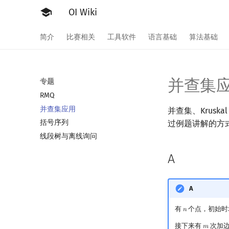
OI Wiki
简介
比赛相关
工具软件
语言基础
算法基础
并查集
专题
RMQ
并查集应用
并查集、Krus
括号序列
过例题讲解的方
线段树与离线询问
A
A
有
个点，初始时
𝑛
n
接下来有
次加
𝑚
m