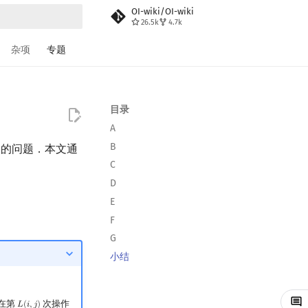
OI-wiki/OI-wiki
26.5k
4.7k
搜索
杂项
专题
目录
A
B
关的问题．本文通
C
D
E
F
G
小结
在第
次操作
𝐿
(
𝑖
,
𝑗
)
L
(
i
,
j
)