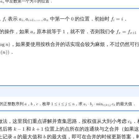
中左数第一个为
的位置．
𝑎
0
n
0
𝑛
，
表示
中第一个
的位置．初始时
．
𝑓
𝑎
,
𝑎
,
…
,
𝑎
0
𝑓
=
𝑖
f
a
i
,
a
i
+
1
,
…
,
a
n
0
f
=
i
𝑖
𝑖
𝑖
+
1
𝑛
𝑖
的操作，如果
原本就等于
，就不管．否则我们令
𝑎
1
𝑓
=
𝑓
a
x
1
f
x
=
f
x
+
1
𝑥
𝑥
𝑥
+
1
，如果要使用按秩合并的话实现会较为麻烦，不过仍然可
o
g
𝑛
)
og
n
)
．

(
𝑛
)
)
(
n
)
)
的正整数序列
，
，
．枚举
，求
的最大值．
𝑎
𝑏
𝑐
1
≤
𝑖
≤
𝑗
≤
𝑛
𝑎
⋅
𝑏
⋅
m
i
n
𝑐
a
b
c
1
≤
i
≤
j
≤
n
a
i
⋅
b
j
⋅
min
i
≤
k
≤
j
c
k
𝑖
𝑗
𝑖
≤
𝑘
≤
𝑗
𝑘
做法，这里我们重点讲解并查集思路．按权值从大到小考虑
．
𝑐
c
k
𝑘
然后将
和
位置上的点所在的连通块与之合并（如果这
𝑘
−
1
𝑘
+
1
k
−
1
k
+
1
上记录
的最大值和
的最大值，即可在合并的时候更新答案．
𝑎
𝑏
a
b