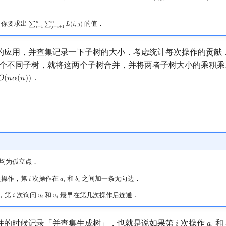
𝑖
𝑖
𝑛
𝑛
，你要求出
的值．
∑
∑
𝐿
(
𝑖
,
𝑗
)
∑
i
=
1
n
∑
j
=
i
+
1
n
L
(
i
,
j
)
𝑖
=
1
𝑗
=
𝑖
+
1
的应用，并查集记录一下子树的大小．考虑统计每次操作的贡献
个不同子树，就将这两个子树合并，并将两者子树大小的乘积
．
𝑂
(
𝑛
𝛼
(
𝑛
)
)
O
(
n
α
(
n
)
)
均为孤立点．
边操作，第
次操作在
和
之间加一条无向边．
𝑖
𝑎
𝑏
i
a
i
b
i
𝑖
𝑖
，第
次询问
和
最早在第几次操作后连通．
𝑖
𝑢
𝑣
i
u
i
v
i
𝑖
𝑖
并的时候记录「并查集生成树」，也就是说如果第
次操作
和
i
a
i