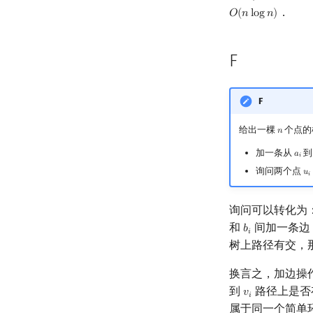
．
𝑂
(
𝑛
l
o
g
𝑛
)
O
(
n
log
n
)
F
F
给出一棵
个点的
𝑛
n
加一条从
𝑎
a
i
𝑖
询问两个点
𝑢
u
i
𝑖
询问可以转化为
和
间加一条边
𝑏
b
i
𝑖
树上路径有交，
换言之，加边操
到
路径上是否
𝑣
v
i
𝑖
属于同一个简单