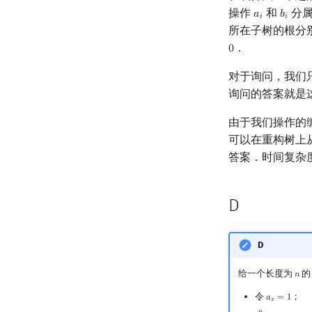
操作
和
分属
𝑎
𝑏
a
i
b
i
𝑖
𝑖
所在子树的根分
．
0
0
对于询问，我们
询问的答案就是
由于我们操作的
可以在重构树上
答案．时间复杂
D
D
给一个长度为
的
𝑛
n
令
；
𝑎
=
1
a
x
=
1
𝑥