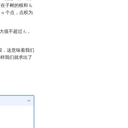
在子树的根和
𝑏
b
i
𝑖
的
个点，点权为
𝑛
n
最大值不超过
，
𝑡
t
i
𝑖
权．这意味着我们
样我们就求出了