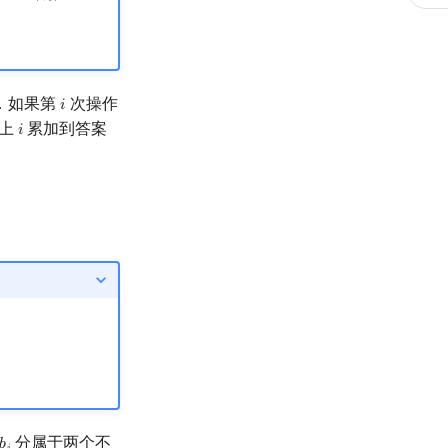
．如果第
次操作
𝑖
i
乘上
累加到答案
𝑖
i
分属于两个不
b
i