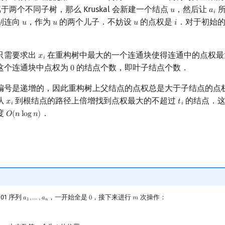
于两个不同子树，那么 Kruskal 会新建一个结点
，然后让
所
𝑢
𝑎
u
a
i
𝑖
别连向
，作为
的两个儿子．不妨设
的点权是
．对于初始
𝑢
𝑢
𝑢
𝑖
u
u
u
i
只需要求出
在重构树中最大的一个连通块使得连通中的点权
𝑥
x
i
𝑖
这个连通块中点权为
的结点个数，即叶子结点个数．
0
0
编号是递增的，因此重构树上父结点的点权总是大于子结点的点
从
到根结点的路径上倍增找到点权最大的不超过
的结点．这
𝑥
𝑡
x
i
t
i
𝑖
𝑖
度
．
𝑂
(
𝑛
l
o
g
𝑛
)
O
(
n
log
n
)
 01 序列
，一开始全是
，接下来进行
次操作：
𝑎
,
…
,
𝑎
0
𝑚
a
1
,
…
,
a
n
0
m
1
𝑛