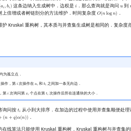
𝑖
𝑎
𝑖
这条边纳入生成树中．边权是
．那么查询就是询问
到
(
𝑎
,
𝑏
)
𝑖
𝑢

(
a
i
,
b
i
)
i
u
𝑖
𝑖
树上倍增或者树链剖分的方法维护．时间复杂度
．
𝑂
(
𝑛
l
o
g
𝑛
)
O
(
n
log
n
)
护 Kruskal 重构树，其本质与并查集生成树是相同的．复杂度
均为孤立点．
边操作，第
次操作在
和
之间加一条无向边．
𝑖
𝑎
𝑏
i
a
i
b
i
𝑖
𝑖
，第
次询问第
个点在第
次操作后所在连通块的大小．
𝑖
𝑥
𝑡
i
x
i
t
i
𝑖
𝑖
将询问按
从小到大排序．在加边的过程中使用并查集顺便处理
𝑡
t
i
𝑖
．
+
(
𝑛
+
𝑞
)
𝛼
(
𝑛
)
)
(
n
+
q
)
α
(
n
)
)
线算法只能使用 Kruskal 重构树．Kruskal 重构树与并查