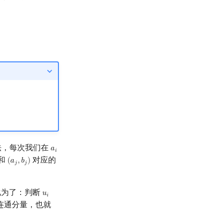
法，每次我们在
𝑎
a
i
𝑖
和
对应的
(
𝑎
,
𝑏
)
(
a
j
,
b
j
)
𝑗
𝑗
化为了：判断
𝑢
u
i
𝑖
连通分量，也就