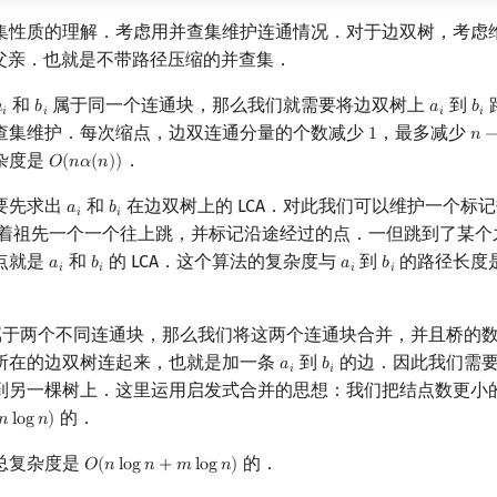
集性质的理解．考虑用并查集维护连通情况．对于边双树，考虑
父亲．也就是不带路径压缩的并查集．
和
属于同一个连通块，那么我们就需要将边双树上
到

𝑏
𝑎
𝑏
a
i
b
i
a
i
b
i
𝑖
𝑖
𝑖
𝑖
查集维护．每次缩点，边双连通分量的个数减少
，最多减少
1
𝑛
1
n
−
1
杂度是
．
𝑂
(
𝑛
𝛼
(
𝑛
)
)
O
(
n
α
(
n
)
)
要先求出
和
在边双树上的 LCA．对此我们可以维护一个标
𝑎
𝑏
a
i
b
i
𝑖
𝑖
着祖先一个一个往上跳，并标记沿途经过的点．一但跳到了某个
点就是
和
的 LCA．这个算法的复杂度与
到
的路径长度
𝑎
𝑏
𝑎
𝑏
a
i
b
i
a
i
b
i
𝑖
𝑖
𝑖
𝑖
于两个不同连通块，那么我们将这两个连通块合并，并且桥的
所在的边双树连起来，也就是加一条
到
的边．因此我们需要
𝑎
𝑏
a
i
b
i
𝑖
𝑖
到另一棵树上．这里运用启发式合并的思想：我们把结点数更小
的．
𝑛
l
o
g
𝑛
)
n
log
n
)
总复杂度是
的．
𝑂
(
𝑛
l
o
g
𝑛
+
𝑚
l
o
g
𝑛
)
O
(
n
log
n
+
m
log
n
)