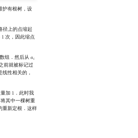
维护有根树，设
路径上的点缩起
次，因此缩点
−
1
记数组．然后从
𝑎
a
i
𝑖
之前就被标记过
是线性相关的，
数量加
．此时我
1
1
将其中一棵树重
的重新定根．这样