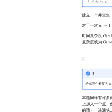
求
𝑎
,
𝑎
,
…
,
a
x
,
a
x
+
1
,
…
,
a
𝑥
𝑥
+
1
建立一个并查集
对于一次
𝑎
=
1
a
x
=
1
𝑥
时间复杂度
𝑂
(
𝑛
l
O
(
n
l
复杂度或为
𝑂
(
𝑛

O
(
n
α
E
E
给出三个长度为
𝑛
n
本题同样有许多
上加入一个点，
的话）．连通块