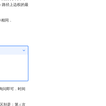
𝑏
𝑖
路径上边权的最

v
亦相同．
询问即可．时间
集的区别是：第
次
𝑖
i