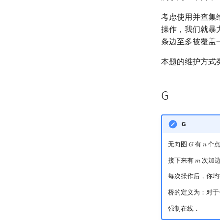
考虑使用并查集
操作，我们就暴
条边至多被覆盖
本题的维护方式类
G
G
无向图
有
个点
𝐺
𝑛
G
n
接下来有
次加
𝑚
m
每次操作后，你均
桥的定义为：对于
强制在线．