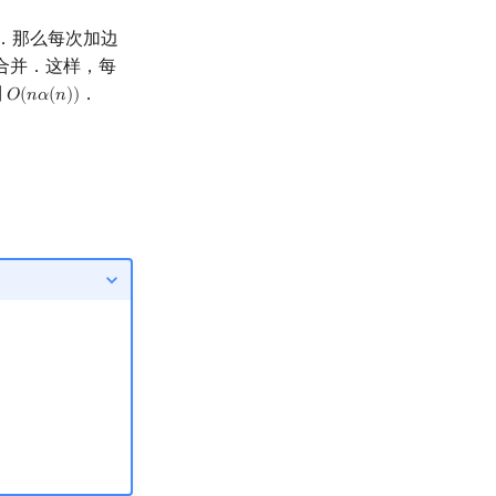
．那么每次加边
合并．这样，每
到
．
𝑂
(
𝑛
𝛼
(
𝑛
)
)
O
(
n
α
(
n
)
)