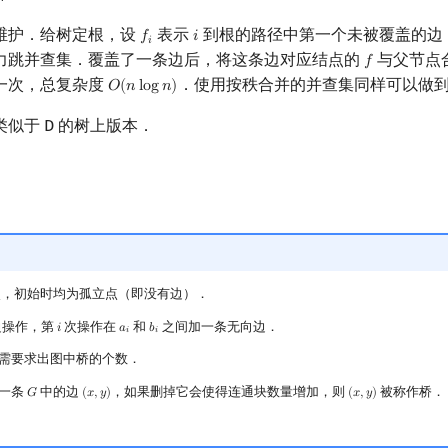
维护．给树定根，设
表示
到根的路径中第一个未被覆盖的边
𝑓
𝑖
f
i
𝑖
力跳并查集．覆盖了一条边后，将这条边对应结点的
与父节点
𝑓
f
一次，总复杂度
．使用按秩合并的并查集同样可以做
𝑂
(
𝑛
l
o
g
𝑛
)
O
(
n
log
n
)
似于 D 的树上版本．
，初始时均为孤立点（即没有边）．
边操作，第
次操作在
和
之间加一条无向边．
𝑖
𝑎
𝑏
i
a
i
b
i
𝑖
𝑖
需要求出图中桥的个数．
一条
中的边
，如果删掉它会使得连通块数量增加，则
被称作桥．
𝐺
(
𝑥
,
𝑦
)
(
𝑥
,
𝑦
)
G
(
x
,
y
)
(
x
,
y
)