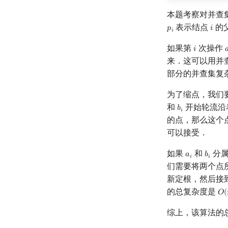
本题考察对并查
表示结点
的
𝑝
𝑖
p
i
i
𝑖
如果第
次操作
𝑖

i
来．这可以用并
部分的并查集复
为了缩点，我们
和
开始轮流沿
𝑏
b
i
𝑖
的点，那么这个
可以接受．
如果
和
分属
𝑎
𝑏
a
i
b
i
𝑖
𝑖
们需要将两个点
新定根，然后接
的总复杂度是
𝑂
(
O
(
综上，该算法的