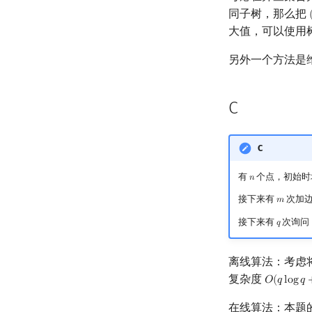
同子树，那么把
大值，可以使用
另外一个方法是维
C
C
有
个点，初始时
𝑛
n
接下来有
次加
𝑚
m
接下来有
次询问
𝑞
q
离线算法：考虑
复杂度
𝑂
(
𝑞
l
o
g
𝑞
O
(
q
log
q
+
在线算法：本题的在