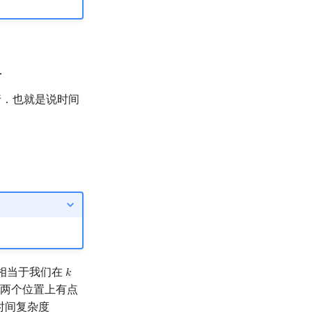
．
行．也就是说时间
相当于我们在
𝑘
k
两个位置上有点
时间复杂度