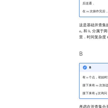
后连通．
在
次操作完后
𝑚
m
这是基础并查集
和
分属于两
𝑎
𝑏
a
i
b
i
𝑖
𝑖
里．时间复杂度
B
B
有
个点，初始时
𝑛
n
接下来有
次加
𝑚
m
接下来有
次询问
𝑞
q
考虑在并查集合